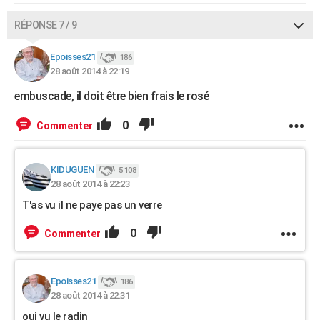
RÉPONSE 7 / 9
Epoisses21
186
28 août 2014 à 22:19
embuscade, il doit être bien frais le rosé
0
Commenter
KIDUGUEN
5 108
28 août 2014 à 22:23
T'as vu il ne paye pas un verre
0
Commenter
Epoisses21
186
28 août 2014 à 22:31
oui vu le radin