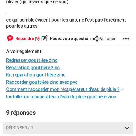
olivier (qui reviens que ce soir)
City break
Voyage de noces
Climat
Destinations
Voyage nature
Forum
+
PHOTO
--
ce qui semble évident pour les uns, ne l'est pas forcément
GUIDES D'ACHAT
pour les autres
BONS PLANS
Répondre (9)
Posez votre question
Partager
CARTE DE VOEUX
A voir également:
Carte Bonne année
Carte Pâques
Carte de Noël
Carte Saint-Valentin
Carte d'anniversaire
DICTIONNAIRE
Redresser gouttière zinc
Reparation gouttière zinc
Biographies
Expressions
Dictionnaire
Citations
Proverbes
PROGRAMME TV
Kit réparation gouttière zinc
COPAINS D'AVANT
Raccorder gouttière zinc avec pvc
Comment raccorder mon récupérateur d'eau de pluie ?
✓
Se connecter
Collèges
Universités
Service militaire
S'inscrire
Lycées
Primaires
Entreprises
Avis de recherche
AVIS DE DÉCÈS
Installer un récupérateur d'eau de pluie gouttière zinc
FORUM
9 réponses
Lifestyle
Sport
Television
Cinema
Bricolage
Culture
Auto
Voyage
RÉPONSE 1 / 9