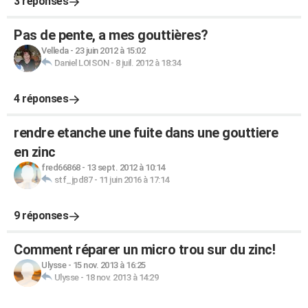
3 réponses
Pas de pente, a mes gouttières?
Velleda
-
23 juin 2012 à 15:02
Daniel LOISON
-
8 juil. 2012 à 18:34
4 réponses
rendre etanche une fuite dans une gouttiere
en zinc
fred66868
-
13 sept. 2012 à 10:14
stf_jpd87
-
11 juin 2016 à 17:14
9 réponses
Comment réparer un micro trou sur du zinc!
Ulysse
-
15 nov. 2013 à 16:25
Ulysse
-
18 nov. 2013 à 14:29