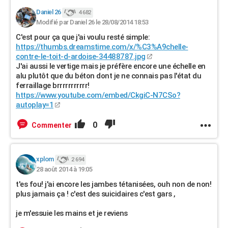
Daniel 26
4 682
Modifié par Daniel 26 le 28/08/2014 18:53
C'est pour ça que j'ai voulu resté simple:
https://thumbs.dreamstime.com/x/%C3%A9chelle-
contre-le-toit-d-ardoise-34488787.jpg
J'ai aussi le vertige mais je préfère encore une échelle en
alu plutôt que du béton dont je ne connais pas l'état du
ferraillage brrrrrrrrrrr!
https://www.youtube.com/embed/CkgiC-N7CSo?
autoplay=1
0
Commenter
xplom
2 694
28 août 2014 à 19:05
t'es fou! j'ai encore les jambes tétanisées, ouh non de non!
plus jamais ça ! c'est des suicidaires c'est gars ,
je m'essuie les mains et je reviens