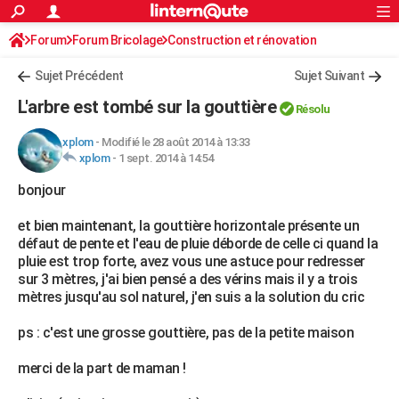
ACTUALITÉS
Forum
Forum Bricolage
Connexion
Construction et rénovation
S'inscrire
Rechercher
Société
Education
Villes
Politique
Faits Divers
Monde
+
SPORT
Charpente, toiture, combles
Sujet Précédent
Sujet Suivant
Football
Cyclisme
Forum
Coupe du monde 2026
Tennis
Rugby
CULTURE
L'arbre est tombé sur la gouttière
Résolu
TNT
Cinéma
Musique
Programme TV
Streaming
Sorties cinéma
+
FINANCE
xplom
-
Modifié le 28 août 2014 à 13:33
xplom
-
1 sept. 2014 à 14:54
Impôts
Immobilier
Banque
Crédit
Retraite
Epargne
Risques naturels par ville
Assurance
AUTO
bonjour
Réserver un essai
Berlines
Forum auto
Essais
Citadines
SUV
+
HIGH-TECH
et bien maintenant, la gouttière horizontale présente un
Meilleur smartphone
Ordinateurs
Guide high-tech
Mobiles
Internet
Jeux vidéo
+
BRICOLAGE
défaut de pente et l'eau de pluie déborde de celle ci quand la
pluie est trop forte, avez vous une astuce pour redresser
Aménagement intérieur
Cuisine
Jardinage
+
Forum
Extérieur
Salle de bains
Rangement
WEEK-END
sur 3 mètres, j'ai bien pensé a des vérins mais il y a trois
mètres jusqu'au sol naturel, j'en suis a la solution du cric
Escapades
Expositions
Week-end nature
Guides de France
Patrimoine
Musées
+
LIFESTYLE
ps : c'est une grosse gouttière, pas de la petite maison
Bien-être
Mode
+
Art de vivre
Loisirs
Modes de vie
SANTE
merci de la part de maman !
Guide de la santé
Médicaments
+
Alimentation
Maladies
Sommeil
VOYAGE