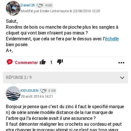
Daniel 26
4 682
Modifié par Emilie-Linternaute le 22/08/2016 12:20
Salut,
Rondins de bois ou manche de pioche plus les sangles à
cliquet qui vont bien n'iraient pas mieux ?
Evidemment, que cela se fera par le dessus avec l'
échelle
bien posée.
A+,
1
Commenter
RÉPONSE 2 / 9
KIDUGUEN
5 108
28 août 2014 à 14:21
Bonjour je pense que c'est du zinc il faut le specifié marque
n) de série année modéle distance de la rue marque de
l'arbre qui l'a écrasée avait il une assurance ?
Il faut démonter réaligner les crochets au cordeau et peut
etre changer le morceau abimé si ce n'est pas trop vieux