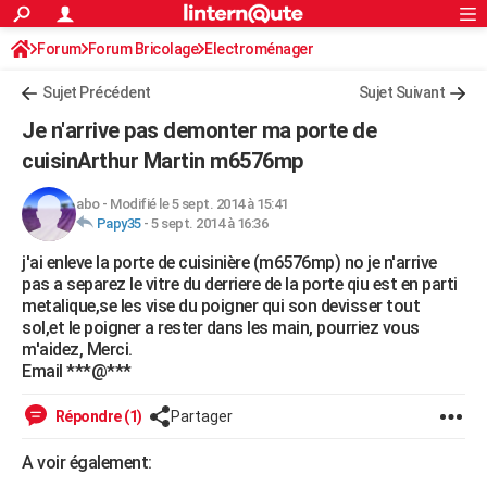
ACTUALITÉS
Forum
Forum Bricolage
Connexion
Electroménager
S'inscrire
Rechercher
Société
Education
Villes
Politique
Faits Divers
Monde
+
SPORT
Sujet Précédent
Sujet Suivant
Football
Cyclisme
Forum
Coupe du monde 2026
Tennis
Rugby
CULTURE
Je n'arrive pas demonter ma porte de
TNT
Cinéma
Musique
Programme TV
Streaming
Sorties cinéma
+
cuisinArthur Martin m6576mp
FINANCE
Impôts
Immobilier
Banque
Crédit
Retraite
Epargne
Risques naturels par ville
Assurance
AUTO
abo
-
Modifié le 5 sept. 2014 à 15:41
Papy35
-
5 sept. 2014 à 16:36
Réserver un essai
Berlines
Forum auto
Essais
Citadines
SUV
+
HIGH-TECH
j'ai enleve la porte de cuisinière (m6576mp) no je n'arrive
pas a separez le vitre du derriere de la porte qiu est en parti
Meilleur smartphone
Ordinateurs
Guide high-tech
Mobiles
Internet
Jeux vidéo
+
BRICOLAGE
metalique,se les vise du poigner qui son devisser tout
sol,et le poigner a rester dans les main, pourriez vous
Aménagement intérieur
Cuisine
Jardinage
+
Forum
Extérieur
Salle de bains
Rangement
WEEK-END
m'aidez, Merci.
Email ***@***
Escapades
Expositions
Week-end nature
Guides de France
Patrimoine
Musées
+
LIFESTYLE
Répondre (1)
Partager
Bien-être
Mode
+
Art de vivre
Loisirs
Modes de vie
SANTE
A voir également:
Guide de la santé
Médicaments
+
Alimentation
Maladies
Sommeil
VOYAGE