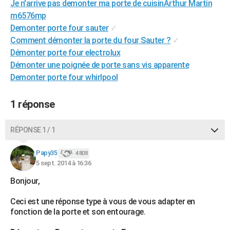
Je n'arrive pas demonter ma porte de cuisinArthur Martin
City break
Voyage de noces
Climat
Destinations
Voyage nature
Forum
+
PHOTO
m6576mp
Demonter porte four sauter
✓
GUIDES D'ACHAT
Comment démonter la porte du four Sauter ?
✓
Démonter porte four electrolux
BONS PLANS
Démonter une poignée de porte sans vis apparente
CARTE DE VOEUX
Demonter porte four whirlpool
Carte Bonne année
Carte Pâques
Carte de Noël
Carte Saint-Valentin
Carte d'anniversaire
DICTIONNAIRE
1 réponse
Biographies
Expressions
Dictionnaire
Citations
Proverbes
PROGRAMME TV
RÉPONSE 1 / 1
COPAINS D'AVANT
Papy35
4 808
Se connecter
Collèges
Universités
Service militaire
S'inscrire
Lycées
Primaires
Entreprises
Avis de recherche
AVIS DE DÉCÈS
5 sept. 2014 à 16:36
FORUM
Bonjour,
Lifestyle
Sport
Television
Cinema
Bricolage
Culture
Auto
Voyage
Ceci est une réponse type à vous de vous adapter en
fonction de la porte et son entourage.