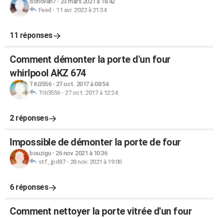
donovan7
-
23 mars 2021 à 18:42
Feed
-
11 avr. 2022 à 21:34
11 réponses
Comment démonter la porte d'un four
whirlpool AKZ 674
Titi3556
-
27 oct. 2017 à 08:54
Titi3556
-
27 oct. 2017 à 12:24
2 réponses
Impossible de démonter la porte de four
bouzigu
-
26 nov. 2021 à 10:36
stf_jpd87
-
28 nov. 2021 à 19:00
6 réponses
Comment nettoyer la porte vitrée d'un four