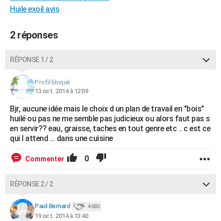
Huile exoil avis
City break
Voyage de noces
Climat
Destinations
Voyage nature
Forum
+
PHOTO
GUIDES D'ACHAT
2 réponses
BONS PLANS
RÉPONSE 1 / 2
CARTE DE VOEUX
Profil bloqué
Carte Bonne année
Carte Pâques
Carte de Noël
Carte Saint-Valentin
Carte d'anniversaire
13 oct. 2014 à 12:09
DICTIONNAIRE
Bjr, aucune idée mais le choix d un plan de travail en "bois"
Biographies
Expressions
Dictionnaire
Citations
Proverbes
PROGRAMME TV
huilé ou pas ne me semble pas judicieux ou alors faut pas s
en servir?? eau, graisse, taches en tout genre etc .. c est ce
COPAINS D'AVANT
qui l attend ... dans une cuisine
Se connecter
Collèges
Universités
Service militaire
S'inscrire
Lycées
Primaires
Entreprises
Avis de recherche
AVIS DE DÉCÈS
0
Commenter
FORUM
RÉPONSE 2 / 2
Lifestyle
Sport
Television
Cinema
Bricolage
Culture
Auto
Voyage
Paul-Bernard
4 680
19 oct. 2014 à 13:40