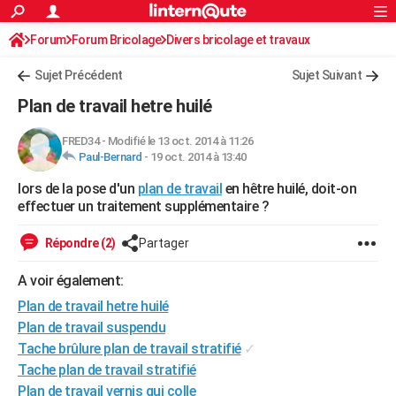
ACTUALITÉS
Forum
Forum Bricolage
Connexion
Divers bricolage et travaux
S'inscrire
Rechercher
Société
Education
Villes
Politique
Faits Divers
Monde
+
SPORT
Sujet Précédent
Sujet Suivant
Football
Cyclisme
Forum
Coupe du monde 2026
Tennis
Rugby
CULTURE
Plan de travail hetre huilé
TNT
Cinéma
Musique
Programme TV
Streaming
Sorties cinéma
+
FINANCE
FRED34
-
Modifié le 13 oct. 2014 à 11:26
Paul-Bernard
-
19 oct. 2014 à 13:40
Impôts
Immobilier
Banque
Crédit
Retraite
Epargne
Risques naturels par ville
Assurance
AUTO
lors de la pose d'un
plan de travail
en hêtre huilé, doit-on
Réserver un essai
Berlines
Forum auto
Essais
Citadines
SUV
+
HIGH-TECH
effectuer un traitement supplémentaire ?
Meilleur smartphone
Ordinateurs
Guide high-tech
Mobiles
Internet
Jeux vidéo
+
BRICOLAGE
Répondre (2)
Partager
Aménagement intérieur
Cuisine
Jardinage
+
Forum
Extérieur
Salle de bains
Rangement
WEEK-END
A voir également:
Escapades
Expositions
Week-end nature
Guides de France
Patrimoine
Musées
+
Plan de travail hetre huilé
LIFESTYLE
Plan de travail suspendu
Bien-être
Mode
+
Art de vivre
Loisirs
Modes de vie
SANTE
Tache brûlure plan de travail stratifié
✓
Tache plan de travail stratifié
Guide de la santé
Médicaments
+
Alimentation
Maladies
Sommeil
VOYAGE
Plan de travail vernis qui colle