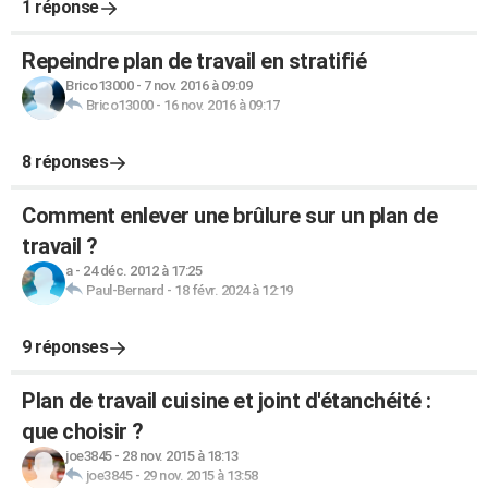
1 réponse
Repeindre plan de travail en stratifié
Brico13000
-
7 nov. 2016 à 09:09
Brico13000
-
16 nov. 2016 à 09:17
8 réponses
Comment enlever une brûlure sur un plan de
travail ?
a
-
24 déc. 2012 à 17:25
Paul-Bernard
-
18 févr. 2024 à 12:19
9 réponses
Plan de travail cuisine et joint d'étanchéité :
que choisir ?
joe3845
-
28 nov. 2015 à 18:13
joe3845
-
29 nov. 2015 à 13:58