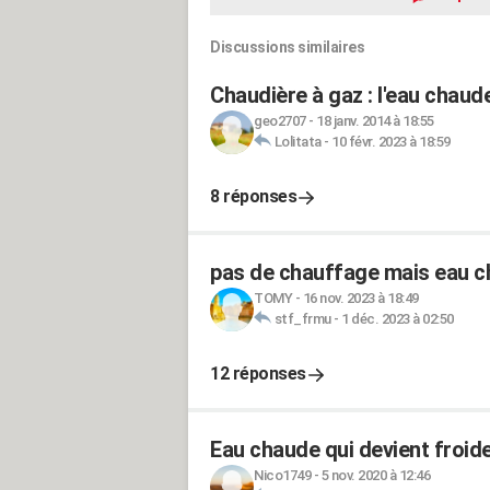
Discussions similaires
Chaudière à gaz : l'eau chaud
geo2707
-
18 janv. 2014 à 18:55
Lolitata
-
10 févr. 2023 à 18:59
8 réponses
pas de chauffage mais eau 
TOMY
-
16 nov. 2023 à 18:49
stf_frmu
-
1 déc. 2023 à 02:50
12 réponses
Eau chaude qui devient froid
Nico1749
-
5 nov. 2020 à 12:46