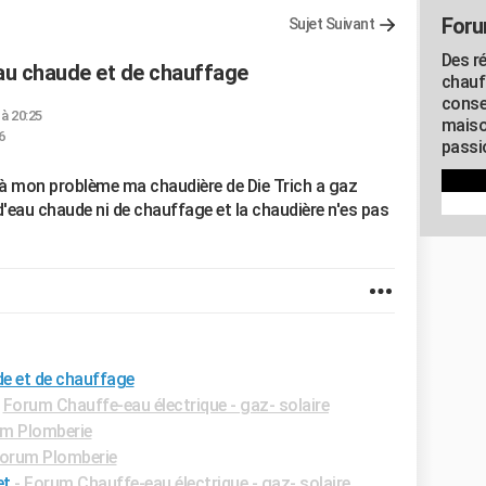
Foru
Sujet Suivant
Des r
eau chaude et de chauffage
chauf
conse
 à 20:25
maiso
6
passio
là mon problème ma chaudière de Die Trich a gaz
eau chaude ni de chauffage et la chaudière n'es pas
de et de chauffage
-
Forum Chauffe-eau électrique - gaz- solaire
m Plomberie
orum Plomberie
et
-
Forum Chauffe-eau électrique - gaz- solaire