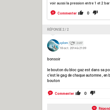
voir aussi la pression entre 1 et 2 bar
0
Commenter
RÉPONSE 2 / 2
xplom
2 697
18 oct. 2014 à 21:09
bonsoir
le bouton du bloc gaz est dans sa p
c'est le gag de chaque automne , en bre
bouton
0
Commenter
Répond