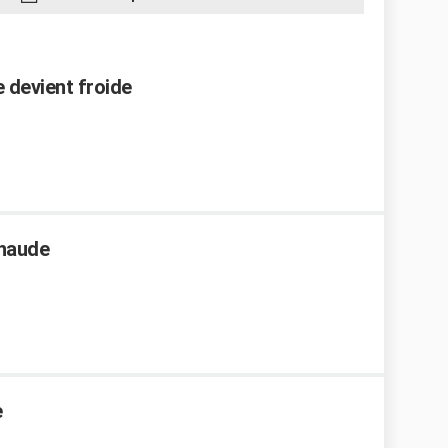
e devient froide
chaude
e