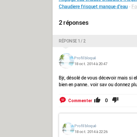
Chaudiere frisquet manque d'eau
-
Fo
2 réponses
RÉPONSE 1 / 2
Profil bloqué
18 oct. 2014 à 20:47
Bjr, désolé de vous décevoir mais si el
bien en panne.. voir sav ou donnez pl
0
Commenter
Profil bloqué
18 oct. 2014 à 22:26