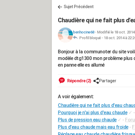
Sujet Précédent
Chaudière qui ne fait plus d'
benhocine68
-
Modifié le 18 oct. 2014
Profil bloqué -
18 oct. 2014 à 22:2
Bonjour à la communoter du site voi
modèle dtg1300 mon problème plus d'
en panne elle es allumé
Répondre (2)
Partager
A voir également:
Chaudière qui ne fait plus d'eau chau
Pourquoi je n'ai plus d'eau chaude
✓
Plus de pression eau chaude
✓
-
Foru
Plus d'eau chaude mais eau froide
-
F
Réglage eau chaude chaudière frisqu