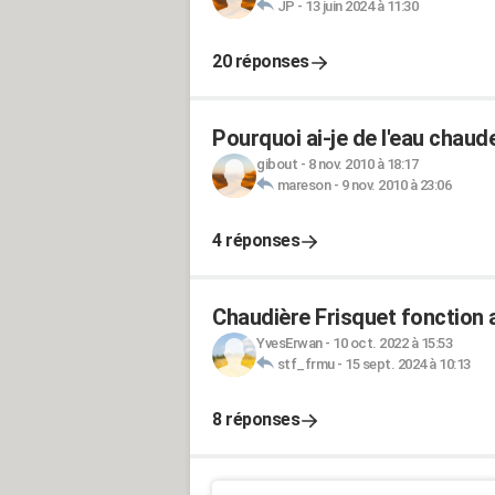
JP
-
13 juin 2024 à 11:30
20 réponses
Pourquoi ai-je de l'eau chau
gibout
-
8 nov. 2010 à 18:17
mareson
-
9 nov. 2010 à 23:06
4 réponses
Chaudière Frisquet fonction 
YvesErwan
-
10 oct. 2022 à 15:53
stf_frmu
-
15 sept. 2024 à 10:13
8 réponses