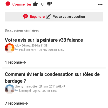
0
Commenter
Répondre
Posez votre question
Discussions similaires
Votre avis sur la peinture v33 faience
lolo
-
26 nov. 2014 à 11:38
Paul-Bernard
-
26 nov. 2014 à 13:57
1 réponse
Comment éviter la condensation sur tôles de
bardage ?
thierry marcotte
-
27 janv. 2011 à 08:47
lucienpel
-
3 janv. 2021 à 14:00
7 réponses