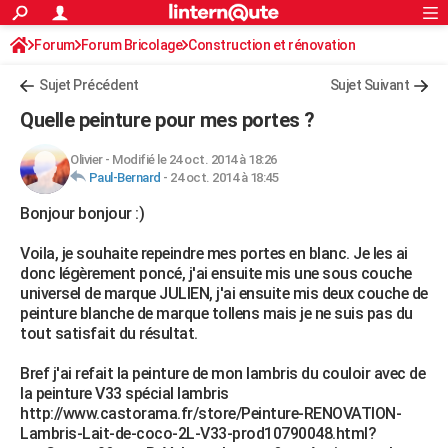
ACTUALITÉS
Forum
Forum Bricolage
Connexion
Construction et rénovation
S'inscrire
Rechercher
Société
Education
Villes
Politique
Faits Divers
Monde
+
SPORT
Peinture, Vernis, Tapissserie
Sujet Précédent
Sujet Suivant
Football
Cyclisme
Forum
Coupe du monde 2026
Tennis
Rugby
CULTURE
Quelle peinture pour mes portes ?
TNT
Cinéma
Musique
Programme TV
Streaming
Sorties cinéma
+
FINANCE
Olivier
-
Modifié le 24 oct. 2014 à 18:26
Paul-Bernard
-
24 oct. 2014 à 18:45
Impôts
Immobilier
Banque
Crédit
Retraite
Epargne
Risques naturels par ville
Assurance
AUTO
Bonjour bonjour :)
Réserver un essai
Berlines
Forum auto
Essais
Citadines
SUV
+
HIGH-TECH
Voila, je souhaite repeindre mes portes en blanc. Je les ai
Meilleur smartphone
Ordinateurs
Guide high-tech
Mobiles
Internet
Jeux vidéo
+
BRICOLAGE
donc légèrement poncé, j'ai ensuite mis une sous couche
universel de marque JULIEN, j'ai ensuite mis deux couche de
Aménagement intérieur
Cuisine
Jardinage
+
Forum
Extérieur
Salle de bains
Rangement
WEEK-END
peinture blanche de marque tollens mais je ne suis pas du
tout satisfait du résultat.
Escapades
Expositions
Week-end nature
Guides de France
Patrimoine
Musées
+
LIFESTYLE
Bref j'ai refait la peinture de mon lambris du couloir avec de
Bien-être
Mode
+
Art de vivre
Loisirs
Modes de vie
SANTE
la peinture V33 spécial lambris
http://www.castorama.fr/store/Peinture-RENOVATION-
Guide de la santé
Médicaments
+
Alimentation
Maladies
Sommeil
VOYAGE
Lambris-Lait-de-coco-2L-V33-prod10790048.html?