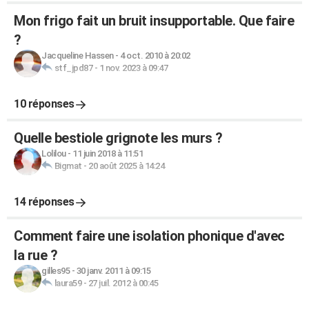
Mon frigo fait un bruit insupportable. Que faire
?
Jacqueline Hassen
-
4 oct. 2010 à 20:02
stf_jpd87
-
1 nov. 2023 à 09:47
10 réponses
Quelle bestiole grignote les murs ?
Lolilou
-
11 juin 2018 à 11:51
Bigmat
-
20 août 2025 à 14:24
14 réponses
Comment faire une isolation phonique d'avec
la rue ?
gilles95
-
30 janv. 2011 à 09:15
laura59
-
27 juil. 2012 à 00:45