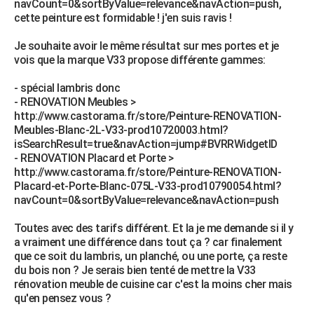
navCount=0&sortByValue=relevance&navAction=push,
City break
Voyage de noces
Climat
Destinations
Voyage nature
Forum
+
cette peinture est formidable ! j'en suis ravis !
PHOTO
Je souhaite avoir le même résultat sur mes portes et je
GUIDES D'ACHAT
vois que la marque V33 propose différente gammes:
BONS PLANS
- spécial lambris donc
- RENOVATION Meubles >
CARTE DE VOEUX
http://www.castorama.fr/store/Peinture-RENOVATION-
Carte Bonne année
Carte Pâques
Carte de Noël
Carte Saint-Valentin
Carte d'anniversaire
Meubles-Blanc-2L-V33-prod10720003.html?
DICTIONNAIRE
isSearchResult=true&navAction=jump#BVRRWidgetID
Biographies
Expressions
Dictionnaire
Citations
Proverbes
- RENOVATION Placard et Porte >
PROGRAMME TV
http://www.castorama.fr/store/Peinture-RENOVATION-
Placard-et-Porte-Blanc-075L-V33-prod10790054.html?
COPAINS D'AVANT
navCount=0&sortByValue=relevance&navAction=push
Se connecter
Collèges
Universités
Service militaire
S'inscrire
Lycées
Primaires
Entreprises
Avis de recherche
AVIS DE DÉCÈS
Toutes avec des tarifs différent. Et la je me demande si il y
a vraiment une différence dans tout ça ? car finalement
FORUM
que ce soit du lambris, un planché, ou une porte, ça reste
Lifestyle
Sport
Television
Cinema
Bricolage
Culture
Auto
Voyage
du bois non ? Je serais bien tenté de mettre la V33
rénovation meuble de cuisine car c'est la moins cher mais
qu'en pensez vous ?