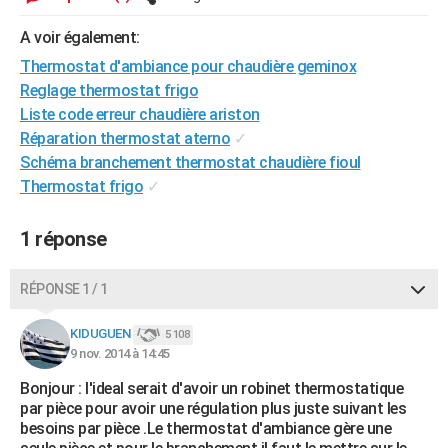
City break
Voyage de noces
Climat
Destinations
Voyage nature
Forum
+
PHOTO
A voir également:
GUIDES D'ACHAT
Thermostat d'ambiance pour chaudière geminox
Reglage thermostat frigo
BONS PLANS
Liste code erreur chaudière ariston
Réparation thermostat aterno
✓
CARTE DE VOEUX
Schéma branchement thermostat chaudière fioul
Carte Bonne année
Carte Pâques
Carte de Noël
Carte Saint-Valentin
Carte d'anniversaire
Thermostat frigo
✓
DICTIONNAIRE
Biographies
Expressions
Dictionnaire
Citations
Proverbes
PROGRAMME TV
1 réponse
COPAINS D'AVANT
RÉPONSE 1 / 1
Se connecter
Collèges
Universités
Service militaire
S'inscrire
Lycées
Primaires
Entreprises
Avis de recherche
AVIS DE DÉCÈS
KIDUGUEN
5 108
FORUM
9 nov. 2014 à 14:45
Lifestyle
Sport
Television
Cinema
Bricolage
Culture
Auto
Voyage
Bonjour : l'ideal serait d'avoir un robinet thermostatique
par pièce pour avoir une régulation plus juste suivant les
besoins par pièce .Le thermostat d'ambiance gère une