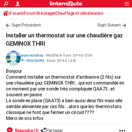
ACTUALITÉS
Forum
Forum Bricolage
Connexion
Chauffage et climatisation
S'inscrire
Rechercher
Société
Education
Villes
Politique
Faits Divers
Monde
+
SPORT
Sujet Précédent
Sujet Suivant
Football
Cyclisme
Forum
Coupe du monde 2026
Tennis
Rugby
CULTURE
Installer un thermostat sur une chaudière gaz
TNT
Cinéma
Musique
Programme TV
Streaming
Sorties cinéma
+
GEMINOX THRI
FINANCE
Impôts
Immobilier
Banque
Crédit
Retraite
Epargne
Risques naturels par ville
Assurance
AUTO
jeancastelnau
-
Modifié le 9 nov. 2014 à 12:06
KIDUGUEN
-
9 nov. 2014 à 14:45
Réserver un essai
Berlines
Forum auto
Essais
Citadines
SUV
+
HIGH-TECH
Bonjour
Comment installer un thermostat d'ambiance (2 fils) sur
Meilleur smartphone
Ordinateurs
Guide high-tech
Mobiles
Internet
Jeux vidéo
+
BRICOLAGE
une chaudière gaz GEMINOX THRI....qui est commandée en
ce moment par une sonde très compliquée QAA73...et
Aménagement intérieur
Cuisine
Jardinage
+
Forum
Extérieur
Salle de bains
Rangement
WEEK-END
souvent en panne.
La sonde en place (QAA73) a bien aussi deux fils mais elle
Escapades
Expositions
Week-end nature
Guides de France
Patrimoine
Musées
+
LIFESTYLE
semble alimentée par ces fils....alors que les thermostats
classique ne font que fermer un circuit????
Bien-être
Mode
+
Art de vivre
Loisirs
Modes de vie
SANTE
Merci de vos infos
Guide de la santé
Médicaments
+
Alimentation
Maladies
Sommeil
VOYAGE
Répondre (1)
Partager