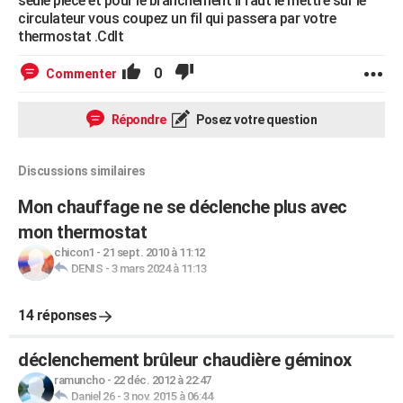
seule pièce et pour le branchement il faut le mettre sur le
circulateur vous coupez un fil qui passera par votre
thermostat .Cdlt
0
Commenter
Répondre
Posez votre question
Discussions similaires
Mon chauffage ne se déclenche plus avec
mon thermostat
chicon1
-
21 sept. 2010 à 11:12
DENIS
-
3 mars 2024 à 11:13
14 réponses
déclenchement brûleur chaudière géminox
ramuncho
-
22 déc. 2012 à 22:47
Daniel 26
-
3 nov. 2015 à 06:44