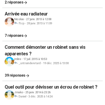
2 réponses
Arrivée eau radiateur
Nicolas
-
27 janv. 2013 à 12:08
ftcp
-
28 janv. 2013 à 11:09
7 réponses
Comment démonter un robinet sans vis
apparentes ?
jmlire
-
17 juil. 2015 à 10:53
_untrainderetard
-
19 déc. 2025 à 13:08
39 réponses
Quel outil pour dévisser un écrou de robinet ?
Jmako
-
25 janv. 2014 à 23:26
Daniel
-
3 déc. 2025 à 14:24