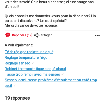
veut rien savoir! On a beau s'acharner, elle ne bouge pas
City break
Voyage de noces
Climat
Destinations
Voyage nature
Forum
+
PHOTO
d'un poil!
GUIDES D'ACHAT
Quels conseils me donneriez-vous pour la décoincer? Un
puissant dissolvant? Un outil spécial?
BONS PLANS
Merci d'avance de votre réponse.
CARTE DE VOEUX
Répondre (19)
Partager
Carte Bonne année
Carte Pâques
Carte de Noël
Carte Saint-Valentin
Carte d'anniversaire
DICTIONNAIRE
A voir également:
Té de réglage radiateur bloqué
Biographies
Expressions
Dictionnaire
Citations
Proverbes
PROGRAMME TV
Reglage temperature frigo
COPAINS D'AVANT
Reglage senseo
✓
Robinet thermostatique bloqué chaud
Se connecter
Collèges
Universités
Service militaire
S'inscrire
Lycées
Primaires
Entreprises
Avis de recherche
AVIS DE DÉCÈS
Tasse trop rempli avec ma senseo
✓
Senseo: demi-tasse, problème d'écoulement ou café trop
FORUM
petit
✓
Lifestyle
Sport
Television
Cinema
Bricolage
Culture
Auto
Voyage
19 réponses