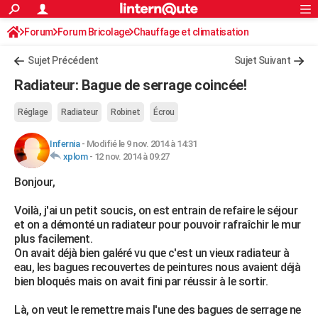
ACTUALITÉS
Forum
Forum Bricolage
Connexion
Chauffage et climatisation
S'inscrire
Rechercher
Société
Education
Villes
Politique
Faits Divers
Monde
+
SPORT
Sujet Précédent
Sujet Suivant
Football
Cyclisme
Forum
Coupe du monde 2026
Tennis
Rugby
CULTURE
Radiateur: Bague de serrage coincée!
TNT
Cinéma
Musique
Programme TV
Streaming
Sorties cinéma
+
FINANCE
Réglage
Radiateur
Robinet
Écrou
Impôts
Immobilier
Banque
Crédit
Retraite
Epargne
Risques naturels par ville
Assurance
AUTO
Infernia
-
Modifié le 9 nov. 2014 à 14:31
xplom
-
12 nov. 2014 à 09:27
Réserver un essai
Berlines
Forum auto
Essais
Citadines
SUV
+
HIGH-TECH
Bonjour,
Meilleur smartphone
Ordinateurs
Guide high-tech
Mobiles
Internet
Jeux vidéo
+
BRICOLAGE
Voilà, j'ai un petit soucis, on est entrain de refaire le séjour
Aménagement intérieur
Cuisine
Jardinage
+
Forum
Extérieur
Salle de bains
Rangement
WEEK-END
et on a démonté un radiateur pour pouvoir rafraîchir le mur
plus facilement.
Escapades
Expositions
Week-end nature
Guides de France
Patrimoine
Musées
+
LIFESTYLE
On avait déjà bien galéré vu que c'est un vieux radiateur à
eau, les bagues recouvertes de peintures nous avaient déjà
Bien-être
Mode
+
Art de vivre
Loisirs
Modes de vie
SANTE
bien bloqués mais on avait fini par réussir à le sortir.
Guide de la santé
Médicaments
+
Alimentation
Maladies
Sommeil
VOYAGE
Là, on veut le remettre mais l'une des bagues de serrage ne