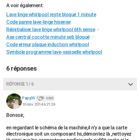
A voir également:
City break
Voyage de noces
Climat
Destinations
Voyage nature
Forum
+
PHOTO
Lave linge whirlpool reste bloqué 1 minute
GUIDES D'ACHAT
Code panne lave-linge hisense
Réinitialiser lave linge whirlpool 6th sense
✓
BONS PLANS
Axe central cocotte minute seb bloqué
✓
Code erreur plaque induction whirlpool
CARTE DE VOEUX
Symbole programme lave-vaisselle whirlpool
Carte Bonne année
Carte Pâques
Carte de Noël
Carte Saint-Valentin
Carte d'anniversaire
DICTIONNAIRE
6 réponses
Biographies
Expressions
Dictionnaire
Citations
Proverbes
PROGRAMME TV
COPAINS D'AVANT
RÉPONSE 1 / 6
Se connecter
Collèges
Universités
Service militaire
S'inscrire
Lycées
Primaires
Entreprises
Avis de recherche
AVIS DE DÉCÈS
Papy35
4 808
10 nov. 2014 à 21:26
FORUM
Bonsoir,
Lifestyle
Sport
Television
Cinema
Bricolage
Culture
Auto
Voyage
en regardant le schéma de la machine,il n'y a que la carte
électronique soit un composant hs,démontez là ,nettoyez