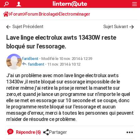
ACTUALITÉS
Forum
Forum Bricolage
Connexion
Electroménager
S'inscrire
Rechercher
Société
Education
Villes
Politique
Faits Divers
Monde
+
SPORT
Sujet Précédent
Sujet Suivant
Football
Cyclisme
Forum
Coupe du monde 2026
Tennis
Rugby
CULTURE
Lave linge electrolux awts 13430W reste
TNT
Cinéma
Musique
Programme TV
Streaming
Sorties cinéma
+
bloqué sur l'essorage.
FINANCE
Impôts
Immobilier
Banque
Crédit
Retraite
Epargne
Risques naturels par ville
Assurance
AUTO
faridbent
-
Modifié le 10 nov. 2014 à 12:39
faridbent
-
11 nov. 2014 à 10:12
Réserver un essai
Berlines
Forum auto
Essais
Citadines
SUV
+
HIGH-TECH
J'ai un problème avec mon lave linge electrolux awts
13430w ,il reste bloqué sur essorage impossible de le
Meilleur smartphone
Ordinateurs
Guide high-tech
Mobiles
Internet
Jeux vidéo
+
BRICOLAGE
retirer même j'ai retire la prise je remet la manette sur
zero,et quand je lance un programme sur n'importe le quel
Aménagement intérieur
Cuisine
Jardinage
+
Forum
Extérieur
Salle de bains
Rangement
WEEK-END
elle se met en essorage sur 10 seconde et se coupe, donc
le programme reste bloqué sur l'essorage et aucun
Escapades
Expositions
Week-end nature
Guides de France
Patrimoine
Musées
+
LIFESTYLE
message d'erreur, merci à toutes les personnes qui peuvent
m'aider de résoudre ce problème.
Bien-être
Mode
+
Art de vivre
Loisirs
Modes de vie
SANTE
Répondre (6)
Partager
Guide de la santé
Médicaments
+
Alimentation
Maladies
Sommeil
VOYAGE