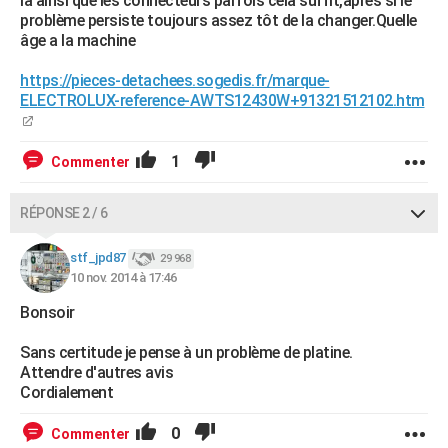
là ainsi que les connecteurs parfois cela suffit,après si le
problème persiste toujours assez tôt de la changer.Quelle
âge a la machine
https://pieces-detachees.sogedis.fr/marque-
ELECTROLUX-reference-AWTS12430W+91321512102.htm
1
Commenter
RÉPONSE 2 / 6
stf_jpd87
29 968
10 nov. 2014 à 17:46
Bonsoir
Sans certitude je pense à un problème de platine.
Attendre d'autres avis
Cordialement
0
Commenter