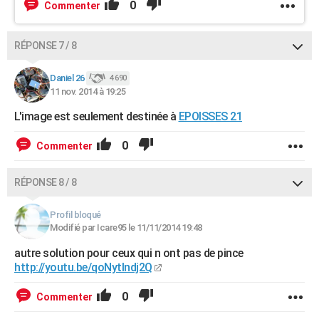
0
Commenter
RÉPONSE 7 / 8
Daniel 26
4 690
11 nov. 2014 à 19:25
L'image est seulement destinée à
EPOISSES 21
0
Commenter
RÉPONSE 8 / 8
Profil bloqué
Modifié par Icare95 le 11/11/2014 19:48
autre solution pour ceux qui n ont pas de pince
http://youtu.be/qoNytlndj2Q
0
Commenter