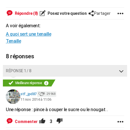
Répondre (8)
Posez votre question
Partager
A voir également:
A quoi sert une tenaille
Tenaille
8 réponses
RÉPONSE 1 / 8
Meilleure réponse
stf_jpd87
29 968
11 nov. 2014 à 11:06
Une réponse : pince à couper le sucre ou le nougat .
3
Commenter