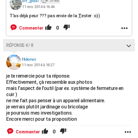
stf_jpd87
29 968
11 nov. 2014 à 16:46
T'as déjà peur ??? pas envie de la
T
ester :o))
0
Commenter
RÉPONSE 4 / 8
fildemor
11 nov. 2014 à 18:27
je te remercie pour ta réponse.
Effectivement, çà ressemble aux photos
mais l'aspect de l'outil (par ex. système de fermeture en
cuir )
ne me fait pas penser à un appareil alimentaire.
je verrais plutôt jardinage ou bricolage
je poursuis mes investigations.
Encore merci pour ta proposition
0
Commenter