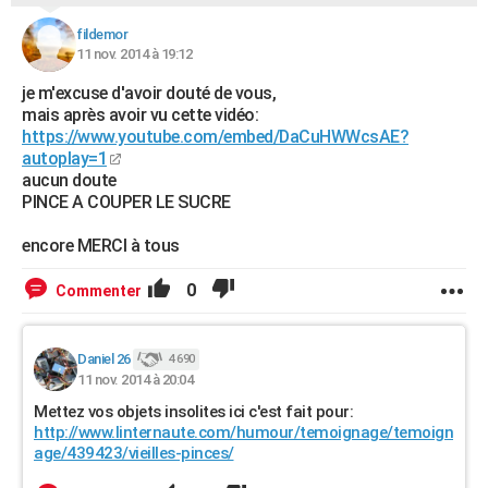
fildemor
11 nov. 2014 à 19:12
je m'excuse d'avoir douté de vous,
mais après avoir vu cette vidéo:
https://www.youtube.com/embed/DaCuHWWcsAE?
autoplay=1
aucun doute
PINCE A COUPER LE SUCRE
encore MERCI à tous
0
Commenter
Daniel 26
4 690
11 nov. 2014 à 20:04
Mettez vos objets insolites ici c'est fait pour:
http://www.linternaute.com/humour/temoignage/temoign
age/439423/vieilles-pinces/