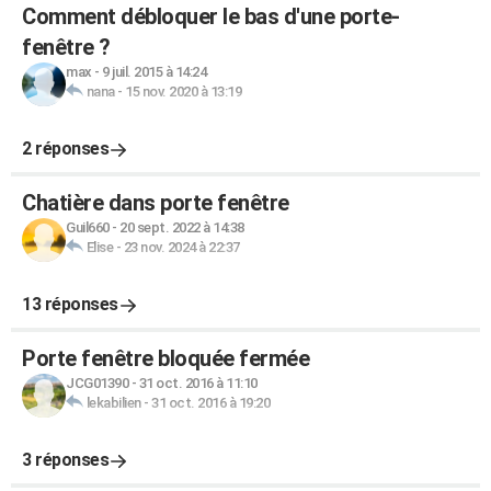
Comment débloquer le bas d'une porte-
fenêtre ?
max
-
9 juil. 2015 à 14:24
nana
-
15 nov. 2020 à 13:19
2 réponses
Chatière dans porte fenêtre
Guil660
-
20 sept. 2022 à 14:38
Elise
-
23 nov. 2024 à 22:37
13 réponses
Porte fenêtre bloquée fermée
JCG01390
-
31 oct. 2016 à 11:10
lekabilien
-
31 oct. 2016 à 19:20
3 réponses