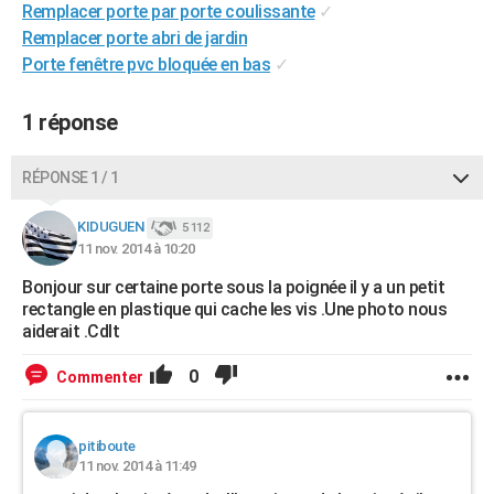
Remplacer porte par porte coulissante
✓
City break
Voyage de noces
Climat
Destinations
Voyage nature
Forum
+
PHOTO
Remplacer porte abri de jardin
Porte fenêtre pvc bloquée en bas
✓
GUIDES D'ACHAT
BONS PLANS
1 réponse
CARTE DE VOEUX
RÉPONSE 1 / 1
Carte Bonne année
Carte Pâques
Carte de Noël
Carte Saint-Valentin
Carte d'anniversaire
DICTIONNAIRE
KIDUGUEN
5 112
Biographies
Expressions
Dictionnaire
Citations
Proverbes
11 nov. 2014 à 10:20
PROGRAMME TV
Bonjour sur certaine porte sous la poignée il y a un petit
COPAINS D'AVANT
rectangle en plastique qui cache les vis .Une photo nous
aiderait .Cdlt
Se connecter
Collèges
Universités
Service militaire
S'inscrire
Lycées
Primaires
Entreprises
Avis de recherche
AVIS DE DÉCÈS
0
Commenter
FORUM
Lifestyle
Sport
Television
Cinema
Bricolage
Culture
Auto
Voyage
pitiboute
11 nov. 2014 à 11:49