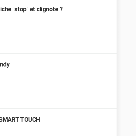
che "stop" et clignote ?
andy
Y SMART TOUCH