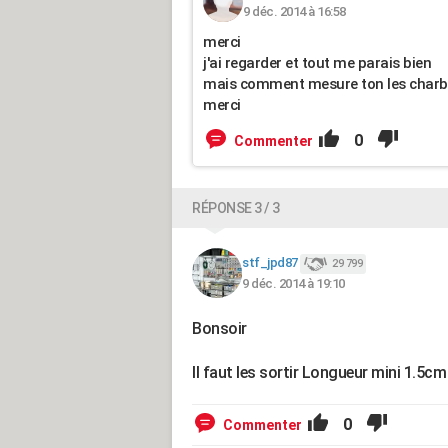
9 déc. 2014 à 16:58
merci
j'ai regarder et tout me parais bien
mais comment mesure ton les char
merci
0
Commenter
RÉPONSE 3 / 3
stf_jpd87
29 799
9 déc. 2014 à 19:10
Bonsoir
Il faut les sortir Longueur mini 1.5cm
0
Commenter