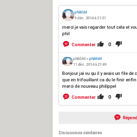
philddd
9 déc. 2014 à 21:31
merci je vais regarder tout cela et vo
phil
0
Commenter
philddd
>
philddd
11 déc. 2014 à 21:49
Bonjour jai vu qu il y avais un file d
que en trifouillant ca du le finir enf
merci de nouveau philippel
0
Commenter
Répond
Discussions similaires