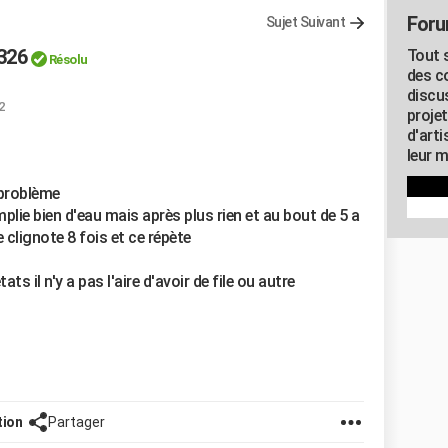
Foru
Sujet Suivant
326
Tout s
Résolu
des c
discu
2
proje
d'art
leur m
 problème
plie bien d'eau mais après plus rien et au bout de 5 a
clignote 8 fois et ce répète
ats il n'y a pas l'aire d'avoir de file ou autre
tion
Partager