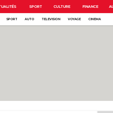
TUALITÉS
SPORT
CULTURE
FINANCE
A
SPORT
AUTO
TELEVISION
VOYAGE
CINEMA