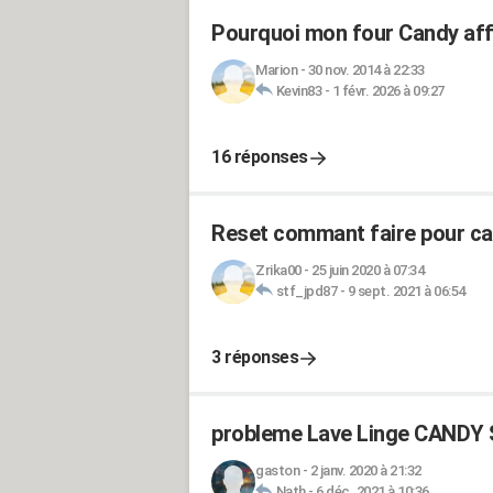
Pourquoi mon four Candy affi
Marion
-
30 nov. 2014 à 22:33
Kevin83
-
1 févr. 2026 à 09:27
16 réponses
Reset commant faire pour c
Zrika00
-
25 juin 2020 à 07:34
stf_jpd87
-
9 sept. 2021 à 06:54
3 réponses
probleme Lave Linge CAND
gaston
-
2 janv. 2020 à 21:32
Nath
-
6 déc. 2021 à 10:36