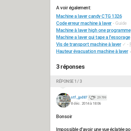
A voir également:
Machine a laver candy CTG 1326
Code erreur machine à laver
- Guide
Machine à laver high one programme
Machine a laver qui tape a l'essorage
Vis de transport machine à laver
✓
-
Hauteur évacuation machine à laver
3 réponses
RÉPONSE 1 / 3
stf_jpd87
29 799
8 déc. 2014 à 18:06
Bonsoir
Impossible d'avoir une vue éclatée pou