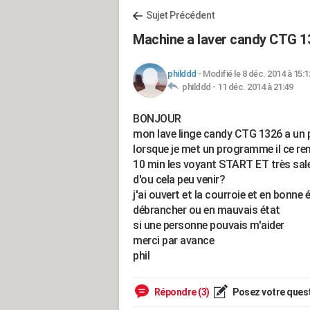
Sujet Précédent
Machine a laver candy CTG 1
philddd
-
Modifié le 8 déc. 2014 à 15:1
philddd -
11 déc. 2014 à 21:49
BONJOUR
mon lave linge candy CTG 1326 a un
lorsque je met un programme il ce rem
10 min les voyant START ET très sale 
d'ou cela peu venir?
j'ai ouvert et la courroie et en bonne ét
débrancher ou en mauvais état
si une personne pouvais m'aider
merci par avance
phil
Répondre (3)
Posez votre ques