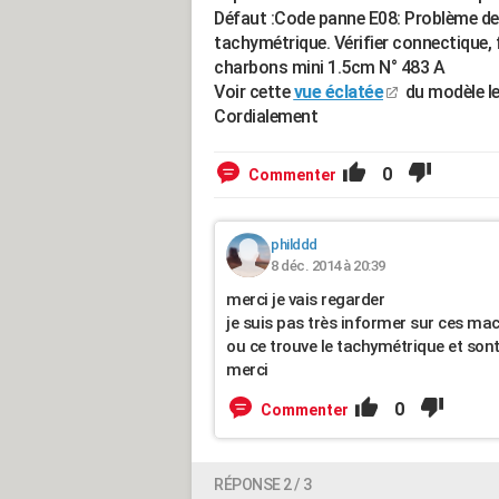
Défaut :Code panne E08: Problème de
tachymétrique. Vérifier connectique, f
charbons mini 1.5cm N° 483 A
Voir cette
vue éclatée
du modèle le
Cordialement
0
Commenter
philddd
8 déc. 2014 à 20:39
merci je vais regarder
je suis pas très informer sur ces ma
ou ce trouve le tachymétrique et sont 
merci
0
Commenter
RÉPONSE 2 / 3