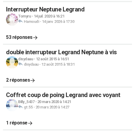
Interrupteur Neptune Legrand
Tomyru
-
14 juil. 2020 à 16:21
Hamoudi
-
14 janv. 2026 à 17:30
53 réponses
double interrupteur Legrand Neptune à vis
disydaau
-
12 août 2015 à 16:51
disydaau
-
12 août 2015 à 18:31
2 réponses
Coffret coup de poing Legrand avec voyant
Billy_5437
-
20 mars 2020 à 14:21
gt.55
-
20 mars 2020 à 14:27
1 réponse