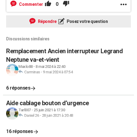
0
Commenter
Répondre
Posez votre question
Discussions similaires
Remplacement Ancien interrupteur Legrand
Neptune va-et-vient
Maxlo88
-
8 mai 2024 à 22:40
Carminas
-
9 mai 2024 à 07:54
6 réponses
Aide cablage bouton d’urgence
Tarl007
-
25 juin 2021 à 17:30
Daniel 26
-
28 juin 2021 à 20:48
16 réponses