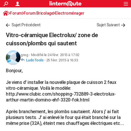
ACTUALITÉS
Forum
Forum Bricolage
Connexion
Electroménager
S'inscrire
Rechercher
Société
Education
Villes
Politique
Faits Divers
Monde
+
SPORT
Sujet Précédent
Sujet Suivant
Football
Cyclisme
Forum
Coupe du monde 2026
Tennis
Rugby
CULTURE
Vitro-céramique Electrolux/ zone de
TNT
Cinéma
Musique
Programme TV
Streaming
Sorties cinéma
+
cuisson/plombs qui sautent
FINANCE
Impôts
Immobilier
Banque
Crédit
Retraite
Epargne
Risques naturels par ville
Assurance
AUTO
greg
-
Modifié le 24 févr. 2015 à 17:02
LudoTools
-
25 févr. 2015 à 16:33
Réserver un essai
Berlines
Forum auto
Essais
Citadines
SUV
+
HIGH-TECH
Bonjour,
Meilleur smartphone
Ordinateurs
Guide high-tech
Mobiles
Internet
Jeux vidéo
+
BRICOLAGE
Je viens d' installer la nouvelle plaque de cuisson 2 feux
vitro-céramique. Voilà le modèle:
Aménagement intérieur
Cuisine
Jardinage
+
Forum
Extérieur
Salle de bains
Rangement
WEEK-END
http://www.clubic.com/shopping-732889-3-electrolux-
arthur-martin-domino-ehf-3320-fok.html
Escapades
Expositions
Week-end nature
Guides de France
Patrimoine
Musées
+
LIFESTYLE
Après branchement, les plombs sautaient. Alors j' ai fait
Bien-être
Mode
+
Art de vivre
Loisirs
Modes de vie
SANTE
plusieurs tests. J' ai enlevé le four qui était branché sur la
même prise (32A), éteint mes chauffages électriques etc....
Guide de la santé
Médicaments
+
Alimentation
Maladies
Sommeil
VOYAGE