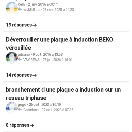
Kelly
-
2 janv. 2016 à 09:11
vvvklldfdb
-
23 nov. 2025 à 14:23
19 réponses
Déverrouiller une plaque à induction BEKO
vérouillée
adsano
-
9 oct. 2016 à 13:53
VSCREAS
-
27 juin 2026 à 18:01
14 réponses
branchement d une plaque a induction sur un
reseau triphase
gege
-
26 oct. 2023 à 16:19
Carminas
-
27 oct. 2023 à 07:36
8 réponses