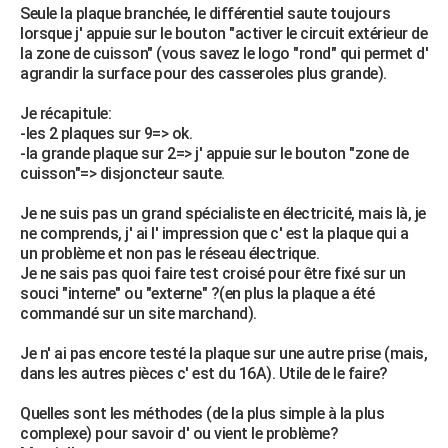
Seule la plaque branchée, le différentiel saute toujours
City break
Voyage de noces
Climat
Destinations
Voyage nature
Forum
+
PHOTO
lorsque j' appuie sur le bouton "activer le circuit extérieur de
la zone de cuisson" (vous savez le logo "rond" qui permet d'
GUIDES D'ACHAT
agrandir la surface pour des casseroles plus grande).
BONS PLANS
Je récapitule:
-les 2 plaques sur 9=> ok.
CARTE DE VOEUX
-la grande plaque sur 2=> j' appuie sur le bouton "zone de
cuisson"=> disjoncteur saute.
Carte Bonne année
Carte Pâques
Carte de Noël
Carte Saint-Valentin
Carte d'anniversaire
DICTIONNAIRE
Je ne suis pas un grand spécialiste en électricité, mais là, je
Biographies
Expressions
Dictionnaire
Citations
Proverbes
PROGRAMME TV
ne comprends, j' ai l' impression que c' est la plaque qui a
un problème et non pas le réseau électrique.
COPAINS D'AVANT
Je ne sais pas quoi faire test croisé pour être fixé sur un
souci "interne" ou "externe" ?(en plus la plaque a été
Se connecter
Collèges
Universités
Service militaire
S'inscrire
Lycées
Primaires
Entreprises
Avis de recherche
AVIS DE DÉCÈS
commandé sur un site marchand).
FORUM
Je n' ai pas encore testé la plaque sur une autre prise (mais,
dans les autres pièces c' est du 16A). Utile de le faire?
Lifestyle
Sport
Television
Cinema
Bricolage
Culture
Auto
Voyage
Quelles sont les méthodes (de la plus simple à la plus
complexe) pour savoir d' ou vient le problème?