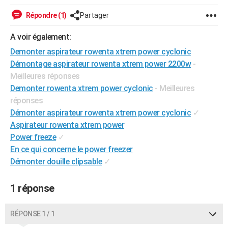
City break
Voyage de noces
Climat
Destinations
Voyage nature
Forum
+
PHOTO
Répondre (1)
Partager
GUIDES D'ACHAT
A voir également:
Demonter aspirateur rowenta xtrem power cyclonic
BONS PLANS
Démontage aspirateur rowenta xtrem power 2200w
-
CARTE DE VOEUX
Meilleures réponses
Demonter rowenta xtrem power cyclonic
- Meilleures
Carte Bonne année
Carte Pâques
Carte de Noël
Carte Saint-Valentin
Carte d'anniversaire
DICTIONNAIRE
réponses
Démonter aspirateur rowenta xtrem power cyclonic
✓
Biographies
Expressions
Dictionnaire
Citations
Proverbes
PROGRAMME TV
Aspirateur rowenta xtrem power
COPAINS D'AVANT
Power freeze
✓
En ce qui concerne le power freezer
Se connecter
Collèges
Universités
Service militaire
S'inscrire
Lycées
Primaires
Entreprises
Avis de recherche
AVIS DE DÉCÈS
Démonter douille clipsable
✓
FORUM
1 réponse
Lifestyle
Sport
Television
Cinema
Bricolage
Culture
Auto
Voyage
RÉPONSE 1 / 1