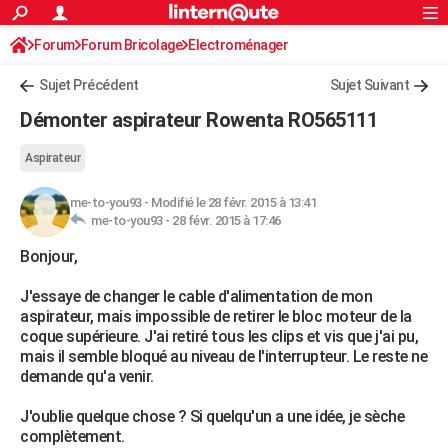
ACTUALITÉS
Forum
Forum Bricolage
Connexion
Electroménager
S'inscrire
Rechercher
Société
Education
Villes
Politique
Faits Divers
Monde
+
SPORT
Sujet Précédent
Sujet Suivant
Football
Cyclisme
Forum
Coupe du monde 2026
Tennis
Rugby
CULTURE
Démonter aspirateur Rowenta RO565111
TNT
Cinéma
Musique
Programme TV
Streaming
Sorties cinéma
+
FINANCE
Aspirateur
Impôts
Immobilier
Banque
Crédit
Retraite
Epargne
Risques naturels par ville
Assurance
AUTO
me-to-you93
-
Modifié le 28 févr. 2015 à 13:41
me-to-you93 -
28 févr. 2015 à 17:46
Réserver un essai
Berlines
Forum auto
Essais
Citadines
SUV
+
HIGH-TECH
Bonjour,
Meilleur smartphone
Ordinateurs
Guide high-tech
Mobiles
Internet
Jeux vidéo
+
BRICOLAGE
J'essaye de changer le cable d'alimentation de mon
Aménagement intérieur
Cuisine
Jardinage
+
Forum
Extérieur
Salle de bains
Rangement
WEEK-END
aspirateur, mais impossible de retirer le bloc moteur de la
coque supérieure. J'ai retiré tous les clips et vis que j'ai pu,
Escapades
Expositions
Week-end nature
Guides de France
Patrimoine
Musées
+
LIFESTYLE
mais il semble bloqué au niveau de l'interrupteur. Le reste ne
demande qu'a venir.
Bien-être
Mode
+
Art de vivre
Loisirs
Modes de vie
SANTE
J'oublie quelque chose ? Si quelqu'un a une idée, je sèche
Guide de la santé
Médicaments
+
Alimentation
Maladies
Sommeil
VOYAGE
complètement.