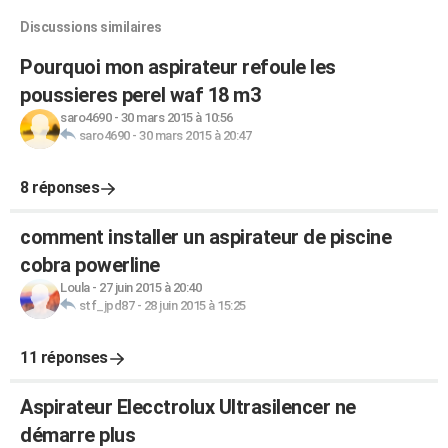
Discussions similaires
Pourquoi mon aspirateur refoule les
poussieres perel waf 18 m3
saro4690
-
30 mars 2015 à 10:56
saro4690
-
30 mars 2015 à 20:47
8 réponses
comment installer un aspirateur de piscine
cobra powerline
Loula
-
27 juin 2015 à 20:40
stf_jpd87
-
28 juin 2015 à 15:25
11 réponses
Aspirateur Elecctrolux Ultrasilencer ne
démarre plus