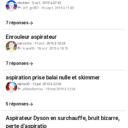
niwiniwi
-
5 oct. 2015 à 07:42
stf_jpd87
-
15 sept. 2019 à 11:40
7 réponses
Enrouleur aspirateur
narcotte
-
11 oct. 2015 à 18:24
Icare95
-
18 oct. 2015 à 18:15
7 réponses
aspiration prise balai nulle et skimmer
alpha30
-
13 juil. 2014 à 22:02
philoubertou
-
18 mai 2019 à 12:34
5 réponses
Aspirateur Dyson en surchauffe, bruit bizarre,
perte d'aspiratio