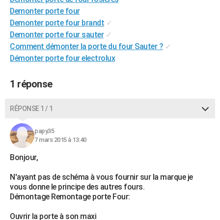
City break
Voyage de noces
Climat
Destinations
Voyage nature
Forum
+
Demonter porte four
PHOTO
Demonter porte four brandt
✓
GUIDES D'ACHAT
Demonter porte four sauter
✓
Comment démonter la porte du four Sauter ?
✓
BONS PLANS
Démonter porte four electrolux
CARTE DE VOEUX
1 réponse
Carte Bonne année
Carte Pâques
Carte de Noël
Carte Saint-Valentin
Carte d'anniversaire
DICTIONNAIRE
RÉPONSE 1 / 1
Biographies
Expressions
Dictionnaire
Citations
Proverbes
PROGRAMME TV
COPAINS D'AVANT
papy35
7 mars 2015 à 13:40
Se connecter
Collèges
Universités
Service militaire
S'inscrire
Lycées
Primaires
Entreprises
Avis de recherche
AVIS DE DÉCÈS
Bonjour,
FORUM
N'ayant pas de schéma à vous fournir sur la marque je
vous donne le principe des autres fours.
Lifestyle
Sport
Television
Cinema
Bricolage
Culture
Auto
Voyage
Démontage Remontage porte Four:
Ouvrir la porte à son maxi