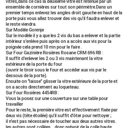
vitres,dans ce cas la deuxième vitre est retenue par un
ensemble de cornières sur tout son périmètre.Dans un
premier temps enlevez les angles droit gauche en haut de la
porte puis vous allez trouver des vis qu'il faudra enlever et
le reste viendra.
Sur Modèle Gorenje
Sur le modèle il y a que les 2 vis du bas a enlever et la partie
intérieur s'enléve puis après on a accès aux vis pour la
poignée cela prend 10 mn pour le faire .
Sur Four Gazinière Rosières Rosane CRM 696 RB :
Il suffit d'enlever les 2 ou 3 vis maintenant la vitre
extérieure de la porte du four
(ouvrir le tiroir sous le four et accéder aux vis par le
dessous de la porte).
Ensuite on "laisse" glisser la vitre extérieure de la porte et
on a accès directement au loqueteau.
Sur Four Rosières 4454RB :
Vous la posez sur une couverture sur une table pour
travailler
Pour le reste, la première vitre est effectivement fixée par
deux vis (tête étoilée) qu'il suffit d'ôter pour nettoyer ;
il n'est pas nécessaire de toucher aux deux autres vitres.
les autres sont collées .. donc prévoir de la colle haute