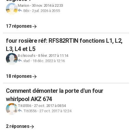
Marion
-
30 nov. 2014 à 22:33
Bibi
-
2 juil. 2026 à 20:55
17 réponses
four rosière réf: RFS82RTIN fonctions L1, L2,
L3, L4 et L5
8 chicoufs
-
8 févr. 2017 à 11:14
vlad
-
18 déc. 2022 à 12:16
18 réponses
Comment démonter la porte d'un four
whirlpool AKZ 674
Titi3556
-
27 oct. 2017 à 08:54
Titi3556
-
27 oct. 2017 à 12:24
2 réponses