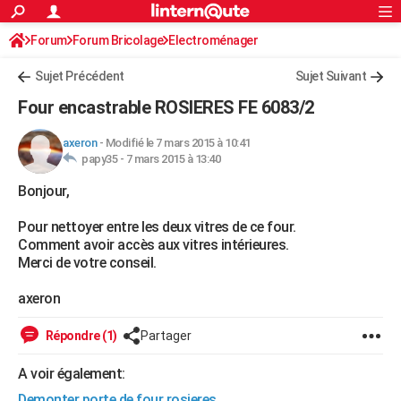
ACTUALITÉS
Forum
Forum Bricolage
Connexion
Electroménager
S'inscrire
Rechercher
Société
Education
Villes
Politique
Faits Divers
Monde
+
SPORT
Sujet Précédent
Sujet Suivant
Football
Cyclisme
Forum
Coupe du monde 2026
Tennis
Rugby
CULTURE
Four encastrable ROSIERES FE 6083/2
TNT
Cinéma
Musique
Programme TV
Streaming
Sorties cinéma
+
FINANCE
axeron
-
Modifié le 7 mars 2015 à 10:41
papy35 -
7 mars 2015 à 13:40
Impôts
Immobilier
Banque
Crédit
Retraite
Epargne
Risques naturels par ville
Assurance
AUTO
Bonjour,
Réserver un essai
Berlines
Forum auto
Essais
Citadines
SUV
+
HIGH-TECH
Pour nettoyer entre les deux vitres de ce four.
Meilleur smartphone
Ordinateurs
Guide high-tech
Mobiles
Internet
Jeux vidéo
+
BRICOLAGE
Comment avoir accès aux vitres intérieures.
Merci de votre conseil.
Aménagement intérieur
Cuisine
Jardinage
+
Forum
Extérieur
Salle de bains
Rangement
WEEK-END
axeron
Escapades
Expositions
Week-end nature
Guides de France
Patrimoine
Musées
+
LIFESTYLE
Répondre (1)
Partager
Bien-être
Mode
+
Art de vivre
Loisirs
Modes de vie
SANTE
A voir également:
Guide de la santé
Médicaments
+
Alimentation
Maladies
Sommeil
VOYAGE
Demonter porte de four rosieres