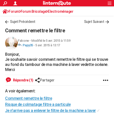
ACTUALITÉS
Forum
Forum Bricolage
Connexion
Electroménager
S'inscrire
Rechercher
Société
Education
Villes
Politique
Faits Divers
Monde
+
SPORT
Sujet Précédent
Sujet Suivant
Football
Cyclisme
Forum
Coupe du monde 2026
Tennis
Rugby
CULTURE
Comment remettre le filtre
TNT
Cinéma
Musique
Programme TV
Streaming
Sorties cinéma
+
FINANCE
Falcone
-
Modifié le 5 avr. 2015 à 11:59
Papy35
-
5 avr. 2015 à 13:17
Impôts
Immobilier
Banque
Crédit
Retraite
Epargne
Risques naturels par ville
Assurance
AUTO
Bonjour,
Réserver un essai
Berlines
Forum auto
Essais
Citadines
SUV
+
HIGH-TECH
Je souhaite savoir comment remettre le filtre qui se trouve
au fond du tambour de ma machine à laver vedette océane.
Meilleur smartphone
Ordinateurs
Guide high-tech
Mobiles
Internet
Jeux vidéo
+
BRICOLAGE
Merci
Aménagement intérieur
Cuisine
Jardinage
+
Forum
Extérieur
Salle de bains
Rangement
WEEK-END
Répondre (1)
Partager
Escapades
Expositions
Week-end nature
Guides de France
Patrimoine
Musées
+
LIFESTYLE
A voir également:
Comment remettre le filtre
Bien-être
Mode
+
Art de vivre
Loisirs
Modes de vie
SANTE
Risque de colmatage filtre a particule
Guide de la santé
Médicaments
+
Alimentation
Maladies
Sommeil
VOYAGE
Je n'arrive pas a enlever le filtre de la machine a laver
✓