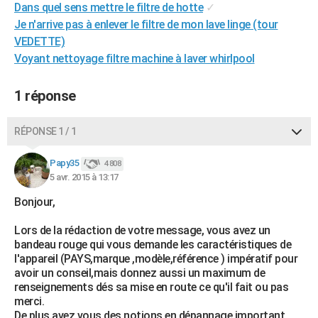
Dans quel sens mettre le filtre de hotte
✓
City break
Voyage de noces
Climat
Destinations
Voyage nature
Forum
+
PHOTO
Je n'arrive pas à enlever le filtre de mon lave linge (tour
VEDETTE)
GUIDES D'ACHAT
Voyant nettoyage filtre machine à laver whirlpool
BONS PLANS
1 réponse
CARTE DE VOEUX
Carte Bonne année
Carte Pâques
Carte de Noël
Carte Saint-Valentin
Carte d'anniversaire
RÉPONSE 1 / 1
DICTIONNAIRE
Biographies
Expressions
Dictionnaire
Citations
Proverbes
PROGRAMME TV
Papy35
4 808
5 avr. 2015 à 13:17
COPAINS D'AVANT
Bonjour,
Se connecter
Collèges
Universités
Service militaire
S'inscrire
Lycées
Primaires
Entreprises
Avis de recherche
AVIS DE DÉCÈS
Lors de la rédaction de votre message, vous avez un
bandeau rouge qui vous demande les caractéristiques de
FORUM
l'appareil (PAYS,marque ,modèle,référence ) impératif pour
avoir un conseil,mais donnez aussi un maximum de
Lifestyle
Sport
Television
Cinema
Bricolage
Culture
Auto
Voyage
renseignements dés sa mise en route ce qu'il fait ou pas
merci.
De plus avez vous des notions en dépannage important