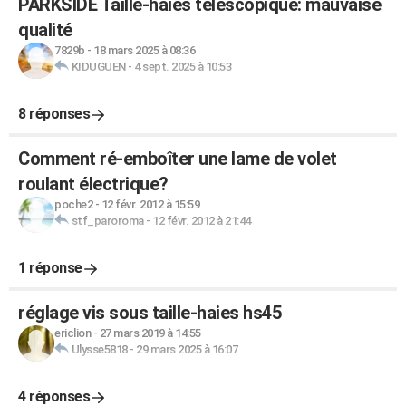
PARKSIDE Taille-haies télescopique: mauvaise
qualité
7829b
-
18 mars 2025 à 08:36
KIDUGUEN
-
4 sept. 2025 à 10:53
8 réponses
Comment ré-emboîter une lame de volet
roulant électrique?
poche2
-
12 févr. 2012 à 15:59
stf_paroroma
-
12 févr. 2012 à 21:44
1 réponse
réglage vis sous taille-haies hs45
ericlion
-
27 mars 2019 à 14:55
Ulysse5818
-
29 mars 2025 à 16:07
4 réponses