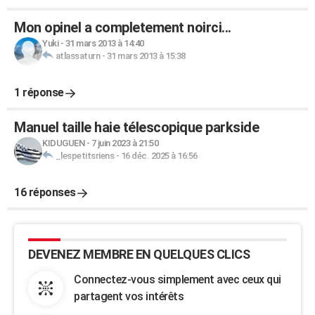
Mon opinel a completement noirci...
Yuki
-
31 mars 2013 à 14:40
atlassaturn
-
31 mars 2013 à 15:38
1 réponse
Manuel taille haie télescopique parkside
KIDUGUEN
-
7 juin 2023 à 21:50
_lespetitsriens
-
16 déc. 2025 à 16:56
16 réponses
DEVENEZ MEMBRE EN QUELQUES CLICS
Connectez-vous simplement avec ceux qui
partagent vos intérêts