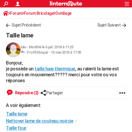
ACTUALITÉS
Forum
Forum Bricolage
Connexion
Outillage
S'inscrire
Rechercher
Société
Education
Villes
Politique
Faits Divers
Monde
+
SPORT
Sujet Précédent
Sujet Suivant
Football
Cyclisme
Forum
Coupe du monde 2026
Tennis
Rugby
CULTURE
Taille lame
TNT
Cinéma
Musique
Programme TV
Streaming
Sorties cinéma
+
FINANCE
lulu
-
Modifié le 6 juil. 2018 à 11:25
Profil bloqué -
15 mai 2015 à 17:05
Impôts
Immobilier
Banque
Crédit
Retraite
Epargne
Risques naturels par ville
Assurance
AUTO
Bonjour,
Réserver un essai
Berlines
Forum auto
Essais
Citadines
SUV
+
HIGH-TECH
je possède un
taille haie thermique
, au ralenti la lame est
toujours en mouvement????? merci pour votre ou vos
Meilleur smartphone
Ordinateurs
Guide high-tech
Mobiles
Internet
Jeux vidéo
+
BRICOLAGE
réponses
Aménagement intérieur
Cuisine
Jardinage
+
Forum
Extérieur
Salle de bains
Rangement
WEEK-END
Répondre (2)
Partager
Escapades
Expositions
Week-end nature
Guides de France
Patrimoine
Musées
+
LIFESTYLE
A voir également:
Taille lame
Bien-être
Mode
+
Art de vivre
Loisirs
Modes de vie
SANTE
Nettoyer lame de couteau noircie
✓
Guide de la santé
Médicaments
+
Alimentation
Maladies
Sommeil
VOYAGE
Taille four