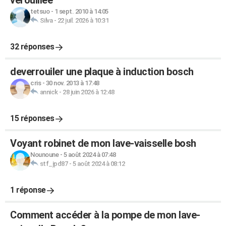
vérouillée
tetsuo
-
1 sept. 2010 à 14:05
Silva
-
22 juil. 2026 à 10:31
32 réponses
deverrouiler une plaque à induction bosch
cris
-
30 nov. 2013 à 17:48
annick
-
28 juin 2026 à 12:48
15 réponses
Voyant robinet de mon lave-vaisselle bosh
Nounoune
-
5 août 2024 à 07:48
stf_jpd87
-
5 août 2024 à 08:12
1 réponse
Comment accéder à la pompe de mon lave-