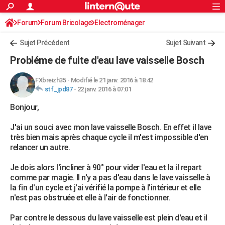
ACTUALITÉS
Forum
Forum Bricolage
Connexion
Electroménager
S'inscrire
Rechercher
Société
Education
Villes
Politique
Faits Divers
Monde
+
SPORT
Sujet Précédent
Sujet Suivant
Football
Cyclisme
Forum
Coupe du monde 2026
Tennis
Rugby
CULTURE
Probléme de fuite d'eau lave vaisselle Bosch
TNT
Cinéma
Musique
Programme TV
Streaming
Sorties cinéma
+
FINANCE
FXbreizh35
-
Modifié le 21 janv. 2016 à 18:42
stf_jpd87
-
22 janv. 2016 à 07:01
Impôts
Immobilier
Banque
Crédit
Retraite
Epargne
Risques naturels par ville
Assurance
AUTO
Bonjour,
Réserver un essai
Berlines
Forum auto
Essais
Citadines
SUV
+
HIGH-TECH
J'ai un souci avec mon lave vaisselle Bosch. En effet il lave
Meilleur smartphone
Ordinateurs
Guide high-tech
Mobiles
Internet
Jeux vidéo
+
BRICOLAGE
très bien mais après chaque cycle il m'est impossible d'en
relancer un autre.
Aménagement intérieur
Cuisine
Jardinage
+
Forum
Extérieur
Salle de bains
Rangement
WEEK-END
Je dois alors l'incliner à 90° pour vider l'eau et la il repart
Escapades
Expositions
Week-end nature
Guides de France
Patrimoine
Musées
+
LIFESTYLE
comme par magie. Il n'y a pas d'eau dans le lave vaisselle à
la fin d'un cycle et j'ai vérifié la pompe à l’intérieur et elle
Bien-être
Mode
+
Art de vivre
Loisirs
Modes de vie
SANTE
n'est pas obstruée et elle à l'air de fonctionner.
Guide de la santé
Médicaments
+
Alimentation
Maladies
Sommeil
VOYAGE
Par contre le dessous du lave vaisselle est plein d'eau et il