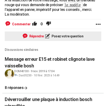
A la rédaction de votre message, vous avez un bandeau
rouge qui vous demande de préciser
de
le modèle
l'appareil en panne; impératif pour les conseils , merci.
La modération.
0
Commenter
Répondre
Posez votre question
Discussions similaires
Message erreur E15 et robinet clignote lave
vaisselle bosh
DOM40130
-
9 nov. 2019 à 17:04
Dan35230
-
10 févr. 2023 à 14:49
8 réponses
Déverrouiller une plaque à induction bosch