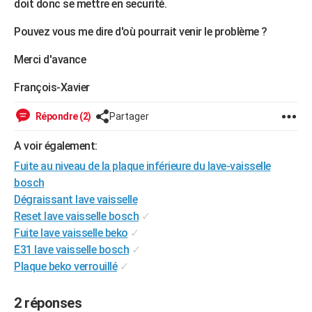
doit donc se mettre en securité.
City break
Voyage de noces
Climat
Destinations
Voyage nature
Forum
+
PHOTO
Pouvez vous me dire d'où pourrait venir le problème ?
GUIDES D'ACHAT
Merci d'avance
BONS PLANS
François-Xavier
CARTE DE VOEUX
Répondre (2)
Partager
Carte Bonne année
Carte Pâques
Carte de Noël
Carte Saint-Valentin
Carte d'anniversaire
DICTIONNAIRE
A voir également:
Biographies
Expressions
Dictionnaire
Citations
Proverbes
PROGRAMME TV
Fuite au niveau de la plaque inférieure du lave-vaisselle
bosch
COPAINS D'AVANT
Dégraissant lave vaisselle
Se connecter
Collèges
Universités
Service militaire
S'inscrire
Lycées
Primaires
Entreprises
Avis de recherche
AVIS DE DÉCÈS
Reset lave vaisselle bosch
✓
Fuite lave vaisselle beko
✓
FORUM
E31 lave vaisselle bosch
✓
Plaque beko verrouillé
✓
Lifestyle
Sport
Television
Cinema
Bricolage
Culture
Auto
Voyage
2 réponses