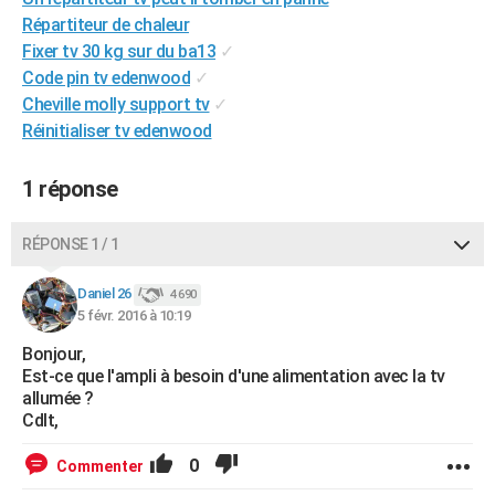
City break
Voyage de noces
Climat
Destinations
Voyage nature
Forum
+
Répartiteur de chaleur
PHOTO
Fixer tv 30 kg sur du ba13
✓
GUIDES D'ACHAT
Code pin tv edenwood
✓
Cheville molly support tv
✓
BONS PLANS
Réinitialiser tv edenwood
CARTE DE VOEUX
1 réponse
Carte Bonne année
Carte Pâques
Carte de Noël
Carte Saint-Valentin
Carte d'anniversaire
DICTIONNAIRE
RÉPONSE 1 / 1
Biographies
Expressions
Dictionnaire
Citations
Proverbes
PROGRAMME TV
Daniel 26
COPAINS D'AVANT
4 690
5 févr. 2016 à 10:19
Se connecter
Collèges
Universités
Service militaire
S'inscrire
Lycées
Primaires
Entreprises
Avis de recherche
AVIS DE DÉCÈS
Bonjour,
Est-ce que l'ampli à besoin d'une alimentation avec la tv
FORUM
allumée ?
Cdlt,
Lifestyle
Sport
Television
Cinema
Bricolage
Culture
Auto
Voyage
0
Commenter