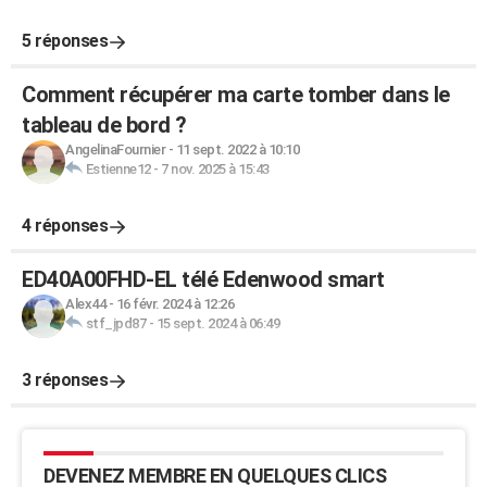
5 réponses
Comment récupérer ma carte tomber dans le
tableau de bord ?
AngelinaFournier
-
11 sept. 2022 à 10:10
Estienne12
-
7 nov. 2025 à 15:43
4 réponses
ED40A00FHD-EL télé Edenwood smart
Alex44
-
16 févr. 2024 à 12:26
stf_jpd87
-
15 sept. 2024 à 06:49
3 réponses
DEVENEZ MEMBRE EN QUELQUES CLICS