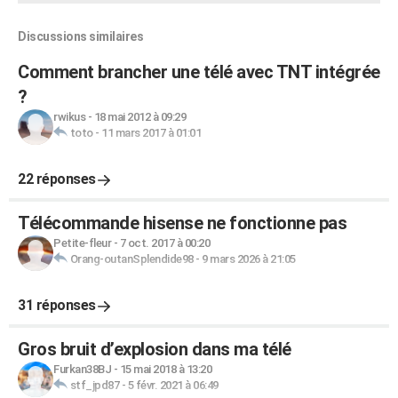
Discussions similaires
Comment brancher une télé avec TNT intégrée
?
rwikus
-
18 mai 2012 à 09:29
toto
-
11 mars 2017 à 01:01
22 réponses
Télécommande hisense ne fonctionne pas
Petite-fleur
-
7 oct. 2017 à 00:20
Orang-outanSplendide98
-
9 mars 2026 à 21:05
31 réponses
Gros bruit d’explosion dans ma télé
Furkan38BJ
-
15 mai 2018 à 13:20
stf_jpd87
-
5 févr. 2021 à 06:49