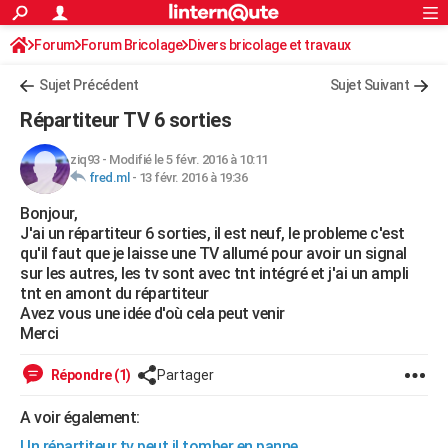
ACTUALITÉS
Forum
Forum Bricolage
Connexion
Divers bricolage et travaux
S'inscrire
Rechercher
Société
Education
Villes
Politique
Faits Divers
Monde
+
SPORT
Sujet Précédent
Sujet Suivant
Football
Cyclisme
Forum
Coupe du monde 2026
Tennis
Rugby
CULTURE
Répartiteur TV 6 sorties
TNT
Cinéma
Musique
Programme TV
Streaming
Sorties cinéma
+
FINANCE
ziq93
-
Modifié le 5 févr. 2016 à 10:11
fred.ml
-
13 févr. 2016 à 19:36
Impôts
Immobilier
Banque
Crédit
Retraite
Epargne
Risques naturels par ville
Assurance
AUTO
Bonjour,
Réserver un essai
Berlines
Forum auto
Essais
Citadines
SUV
+
HIGH-TECH
J'ai un répartiteur 6 sorties, il est neuf, le probleme c'est
qu'il faut que je laisse une TV allumé pour avoir un signal
Meilleur smartphone
Ordinateurs
Guide high-tech
Mobiles
Internet
Jeux vidéo
+
BRICOLAGE
sur les autres, les tv sont avec tnt intégré et j'ai un ampli
tnt en amont du répartiteur
Aménagement intérieur
Cuisine
Jardinage
+
Forum
Extérieur
Salle de bains
Rangement
WEEK-END
Avez vous une idée d'où cela peut venir
Merci
Escapades
Expositions
Week-end nature
Guides de France
Patrimoine
Musées
+
LIFESTYLE
Répondre (1)
Partager
Bien-être
Mode
+
Art de vivre
Loisirs
Modes de vie
SANTE
A voir également:
Guide de la santé
Médicaments
+
Alimentation
Maladies
Sommeil
VOYAGE
Un répartiteur tv peut il tomber en panne