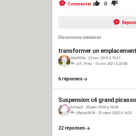
0
Commenter
Répond
Discussions similaires
transformer un emplacement 
Math93a
-
22 nov. 2015 à 19:21
stf_frmu
-
15 nov. 2021 à 22:08
6 réponses
Suspension c4 grand picasso
Arnaud
-
29 janv. 2018 à 16:00
Ulysse5818
-
25 mars 2022 à 14:23
22 réponses