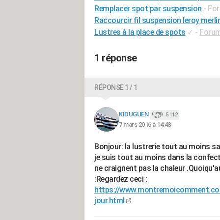
Remplacer spot par suspension
-
For
Raccourcir fil suspension leroy merli
Lustres à la place de spots
✓
-
Forum 
1 réponse
RÉPONSE 1 / 1
KIDUGUEN
5 112
7 mars 2016 à 14:48
Bonjour: la lustrerie tout au moins sa
je suis tout au moins dans la confecti
ne craignent pas la chaleur .Quoiqu'a
:Regardez ceci :
https://www.montremoicomment.com
jour.html