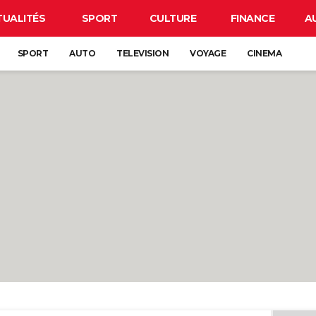
TUALITÉS
SPORT
CULTURE
FINANCE
A
SPORT
AUTO
TELEVISION
VOYAGE
CINEMA