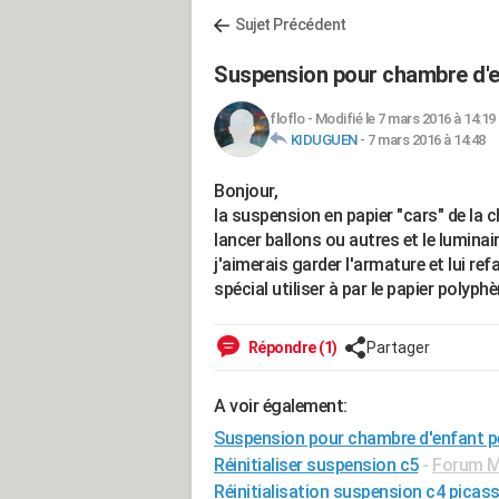
Sujet Précédent
Suspension pour chambre d'e
floflo
-
Modifié le 7 mars 2016 à 14:19
KIDUGUEN
-
7 mars 2016 à 14:48
Bonjour,
la suspension en papier "cars" de la
lancer ballons ou autres et le luminair
j'aimerais garder l'armature et lui re
spécial utiliser à par le papier polyph
Répondre (1)
Partager
A voir également:
Suspension pour chambre d'enfant p
Réinitialiser suspension c5
-
Forum Mé
Réinitialisation suspension c4 picas