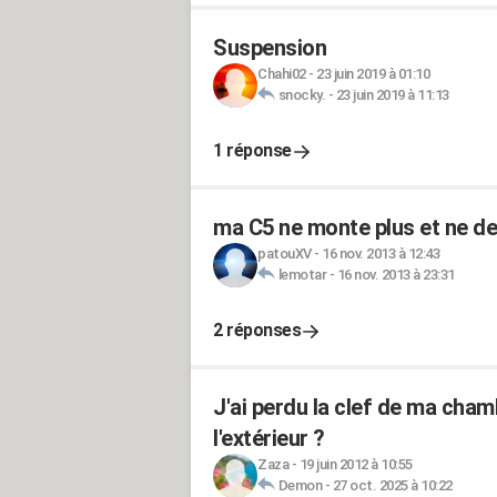
Suspension
Chahi02
-
23 juin 2019 à 01:10
snocky.
-
23 juin 2019 à 11:13
1 réponse
ma C5 ne monte plus et ne de
patouXV
-
16 nov. 2013 à 12:43
lemotar
-
16 nov. 2013 à 23:31
2 réponses
J'ai perdu la clef de ma ch
l'extérieur ?
Zaza
-
19 juin 2012 à 10:55
Demon
-
27 oct. 2025 à 10:22