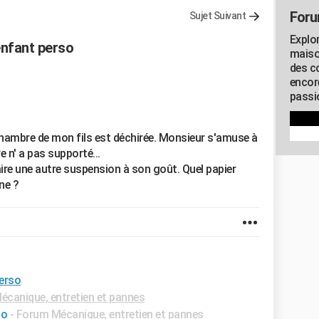
Foru
Sujet Suivant
Explo
nfant perso
maiso
des co
encor
passio
 chambre de mon fils est déchirée. Monsieur s'amuse à
e n' a pas supporté...
faire une autre suspension à son goût. Quel papier
ène ?
erso
canique, entretien et pannes
so
-
Forum Mécanique, entretien et pannes