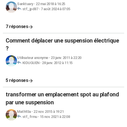
Sanktuary
-
22 mai 2018 à 16:25
stf_jpd87
-
7 août 2024 à 07:05
7 réponses
Comment déplacer une suspension électrique
?
Utilisateur anonyme
-
23 janv. 2011 à 22:20
KIDUGUEN
-
28 janv. 2012 à 11:15
5 réponses
transformer un emplacement spot au plafond
par une suspension
Math93a
-
22 nov. 2015 à 19:21
stf_frmu
-
15 nov. 2021 à 22:08