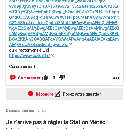
ent=firefox-b-d&sxsrf=AOaemvJh_wA0SYHcHgfZ-
87q9pJgSSbyYQ%3A1639587215552&ei=jx26Ya76IM6Ll
wT3iYjYCQ&ved=0ahUKEwju_b2soub0AhXOxYUKHfcEAps
Q4dUDCA0&oq=cuill%C3%A8res+pour+an%C3%A9mom%
C3%A8tre&gs_lcp=Cgdnd3Mtd2l6EAwyBwgAEEcQsAMyB
wgAEEcQsAMyBwgAEEcQsAMyBwgAEEcQsAMyBwgAEEcQ
sAMyBwgAEEcQsAMyBwgAEEcQsAMyBwgAEEcQsANKBAh
BGABKBAhGGABQAFgAYKgWaAFwAngAgAEAiAEAkgEAm
AEAyAEIwAEB&sclient=gws-wiz
ou directement à Lidl
https://www.sav03.fr/
Cordialement.
0
Commenter
Répondre
Posez votre question
Discussions similaires
Je n'arrive pas à régler la Station Météo