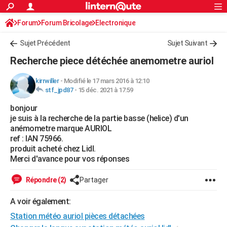
ACTUALITÉS
Forum
Forum Bricolage
Connexion
Electronique
S'inscrire
Rechercher
Société
Education
Villes
Politique
Faits Divers
Monde
+
SPORT
Sujet Précédent
Sujet Suivant
Football
Cyclisme
Forum
Coupe du monde 2026
Tennis
Rugby
CULTURE
Recherche piece détéchée anemometre auriol
TNT
Cinéma
Musique
Programme TV
Streaming
Sorties cinéma
+
FINANCE
kirrwiller
-
Modifié le 17 mars 2016 à 12:10
stf_jpd87
-
15 déc. 2021 à 17:59
Impôts
Immobilier
Banque
Crédit
Retraite
Epargne
Risques naturels par ville
Assurance
AUTO
bonjour
Réserver un essai
Berlines
Forum auto
Essais
Citadines
SUV
+
HIGH-TECH
je suis à la recherche de la partie basse (helice) d'un
anémometre marque AURIOL
Meilleur smartphone
Ordinateurs
Guide high-tech
Mobiles
Internet
Jeux vidéo
+
BRICOLAGE
ref : IAN 75966.
produit acheté chez Lidl.
Aménagement intérieur
Cuisine
Jardinage
+
Forum
Extérieur
Salle de bains
Rangement
WEEK-END
Merci d'avance pour vos réponses
Escapades
Expositions
Week-end nature
Guides de France
Patrimoine
Musées
+
LIFESTYLE
Répondre (2)
Partager
Bien-être
Mode
+
Art de vivre
Loisirs
Modes de vie
SANTE
A voir également:
Station météo auriol pièces détachées
Guide de la santé
Médicaments
+
Alimentation
Maladies
Sommeil
VOYAGE