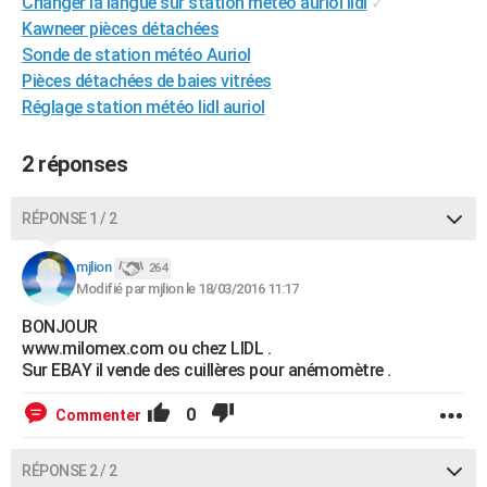
Changer la langue sur station météo auriol lidl
✓
City break
Voyage de noces
Climat
Destinations
Voyage nature
Forum
+
PHOTO
Kawneer pièces détachées
Sonde de station météo Auriol
GUIDES D'ACHAT
Pièces détachées de baies vitrées
Réglage station météo lidl auriol
BONS PLANS
CARTE DE VOEUX
2 réponses
Carte Bonne année
Carte Pâques
Carte de Noël
Carte Saint-Valentin
Carte d'anniversaire
DICTIONNAIRE
RÉPONSE 1 / 2
Biographies
Expressions
Dictionnaire
Citations
Proverbes
PROGRAMME TV
mjlion
264
Modifié par mjlion le 18/03/2016 11:17
COPAINS D'AVANT
BONJOUR
Se connecter
Collèges
Universités
Service militaire
S'inscrire
Lycées
Primaires
Entreprises
Avis de recherche
AVIS DE DÉCÈS
www.milomex.com ou chez LIDL .
Sur EBAY il vende des cuillères pour anémomètre .
FORUM
0
Commenter
Lifestyle
Sport
Television
Cinema
Bricolage
Culture
Auto
Voyage
RÉPONSE 2 / 2