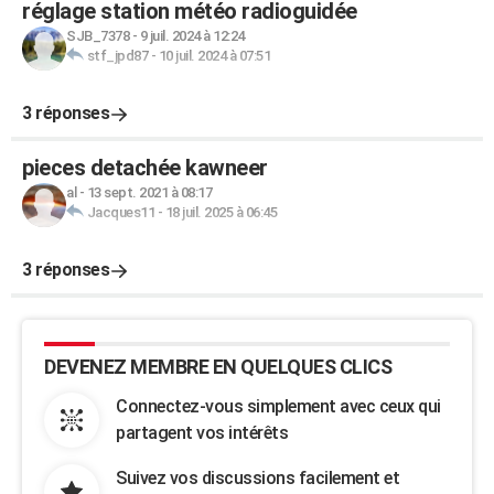
réglage station météo radioguidée
SJB_7378
-
9 juil. 2024 à 12:24
stf_jpd87
-
10 juil. 2024 à 07:51
3 réponses
pieces detachée kawneer
al
-
13 sept. 2021 à 08:17
Jacques11
-
18 juil. 2025 à 06:45
3 réponses
DEVENEZ MEMBRE EN QUELQUES CLICS
Connectez-vous simplement avec ceux qui
partagent vos intérêts
Suivez vos discussions facilement et