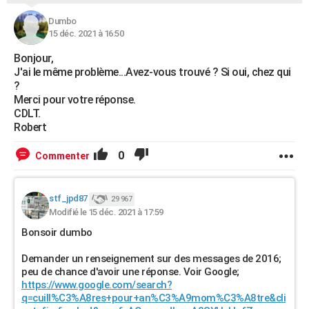
Dumbo
15 déc. 2021 à 16:50
Bonjour,
J'ai le même problème...Avez-vous trouvé ? Si oui, chez qui
?
Merci pour votre réponse.
CDLT.
Robert
0
Commenter
stf_jpd87
29 967
Modifié le 15 déc. 2021 à 17:59
Bonsoir dumbo
Demander un renseignement sur des messages de 2016;
peu de chance d'avoir une réponse. Voir Google;
https://www.google.com/search?
q=cuill%C3%A8res+pour+an%C3%A9mom%C3%A8tre&cli