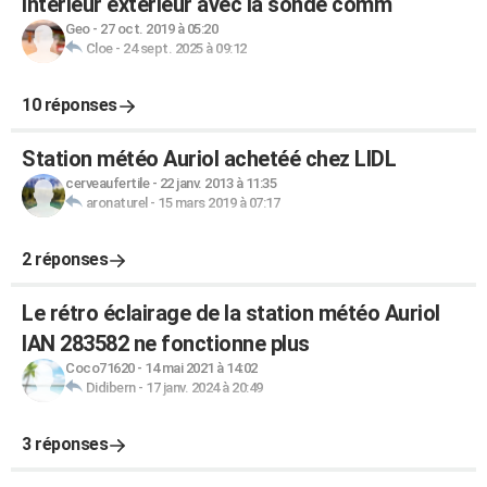
intérieur extérieur avec la sonde comm
Geo
-
27 oct. 2019 à 05:20
Cloe
-
24 sept. 2025 à 09:12
10 réponses
Station météo Auriol achetéé chez LIDL
cerveaufertile
-
22 janv. 2013 à 11:35
aronaturel
-
15 mars 2019 à 07:17
2 réponses
Le rétro éclairage de la station météo Auriol
IAN 283582 ne fonctionne plus
Coco71620
-
14 mai 2021 à 14:02
Didibern
-
17 janv. 2024 à 20:49
3 réponses