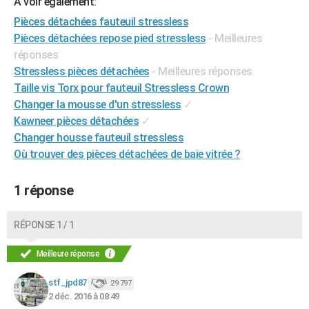
A voir également:
City break
Voyage de noces
Climat
Destinations
Voyage nature
Forum
+
PHOTO
Pièces détachées fauteuil stressless
Pièces détachées repose pied stressless
- Meilleures
GUIDES D'ACHAT
réponses
Stressless pièces détachées
- Meilleures réponses
BONS PLANS
Taille vis Torx pour fauteuil Stressless Crown
CARTE DE VOEUX
Changer la mousse d'un stressless
✓
Kawneer pièces détachées
✓
Carte Bonne année
Carte Pâques
Carte de Noël
Carte Saint-Valentin
Carte d'anniversaire
DICTIONNAIRE
Changer housse fauteuil stressless
Biographies
Expressions
Dictionnaire
Citations
Proverbes
Où trouver des pièces détachées de baie vitrée ?
PROGRAMME TV
COPAINS D'AVANT
1 réponse
Se connecter
Collèges
Universités
Service militaire
S'inscrire
Lycées
Primaires
Entreprises
Avis de recherche
AVIS DE DÉCÈS
RÉPONSE 1 / 1
FORUM
Meilleure réponse
Lifestyle
Sport
Television
Cinema
Bricolage
Culture
Auto
Voyage
stf_jpd87
29 797
2 déc. 2016 à 08:49