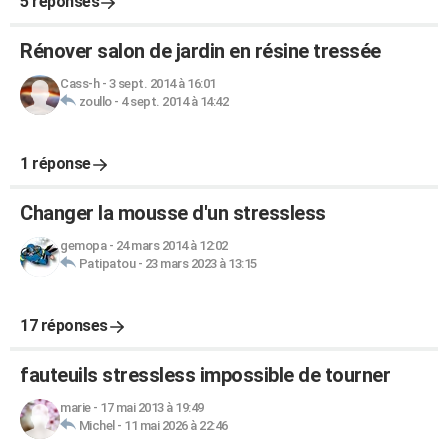
5 réponses
Rénover salon de jardin en résine tressée
Cass-h
-
3 sept. 2014 à 16:01
zoullo
-
4 sept. 2014 à 14:42
1 réponse
Changer la mousse d'un stressless
gemopa
-
24 mars 2014 à 12:02
Patipatou
-
23 mars 2023 à 13:15
17 réponses
fauteuils stressless impossible de tourner
marie
-
17 mai 2013 à 19:49
Michel
-
11 mai 2026 à 22:46