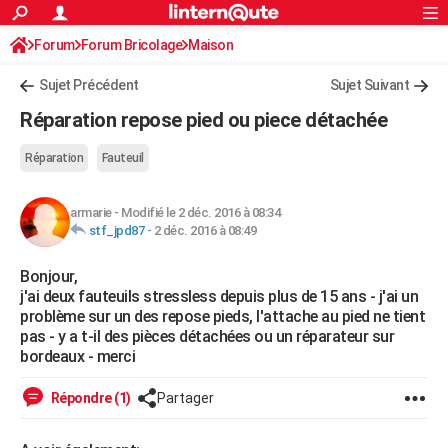
ACTUALITÉS
Forum
Forum Bricolage
Connexion
Maison
S'inscrire
Rechercher
Société
Education
Villes
Politique
Faits Divers
Monde
+
SPORT
Sujet Précédent
Sujet Suivant
Football
Cyclisme
Forum
Coupe du monde 2026
Tennis
Rugby
CULTURE
Réparation repose pied ou piece détachée
TNT
Cinéma
Musique
Programme TV
Streaming
Sorties cinéma
+
FINANCE
Réparation
Fauteuil
Impôts
Immobilier
Banque
Crédit
Retraite
Epargne
Risques naturels par ville
Assurance
AUTO
armarie
-
Modifié le 2 déc. 2016 à 08:34
Réserver un essai
Berlines
Forum auto
Essais
Citadines
SUV
+
HIGH-TECH
stf_jpd87
-
2 déc. 2016 à 08:49
Meilleur smartphone
Ordinateurs
Guide high-tech
Mobiles
Internet
Jeux vidéo
+
BRICOLAGE
Bonjour,
j'ai deux fauteuils stressless depuis plus de 15 ans - j'ai un
Aménagement intérieur
Cuisine
Jardinage
+
Forum
Extérieur
Salle de bains
Rangement
WEEK-END
problème sur un des repose pieds, l'attache au pied ne tient
pas - y a t-il des pièces détachées ou un réparateur sur
Escapades
Expositions
Week-end nature
Guides de France
Patrimoine
Musées
+
LIFESTYLE
bordeaux - merci
Bien-être
Mode
+
Art de vivre
Loisirs
Modes de vie
SANTE
Répondre (1)
Partager
Guide de la santé
Médicaments
+
Alimentation
Maladies
Sommeil
VOYAGE