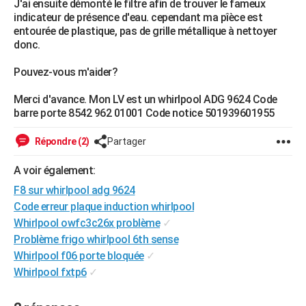
J'ai ensuite démonté le filtre afin de trouver le fameux
City break
Voyage de noces
Climat
Destinations
Voyage nature
Forum
+
indicateur de présence d'eau. cependant ma pîèce est
PHOTO
entourée de plastique, pas de grille métallique à nettoyer
donc.
GUIDES D'ACHAT
Pouvez-vous m'aider?
BONS PLANS
Merci d'avance. Mon LV est un whirlpool ADG 9624 Code
CARTE DE VOEUX
barre porte 8542 962 01001 Code notice 501939601955
Carte Bonne année
Carte Pâques
Carte de Noël
Carte Saint-Valentin
Carte d'anniversaire
DICTIONNAIRE
Répondre (2)
Partager
Biographies
Expressions
Dictionnaire
Citations
Proverbes
PROGRAMME TV
A voir également:
COPAINS D'AVANT
F8 sur whirlpool adg 9624
Code erreur plaque induction whirlpool
Se connecter
Collèges
Universités
Service militaire
S'inscrire
Lycées
Primaires
Entreprises
Avis de recherche
AVIS DE DÉCÈS
Whirlpool owfc3c26x problème
✓
FORUM
Problème frigo whirlpool 6th sense
Whirlpool f06 porte bloquée
✓
Lifestyle
Sport
Television
Cinema
Bricolage
Culture
Auto
Voyage
Whirlpool fxtp6
✓