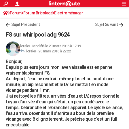
ACTUALITÉS
Forum
Forum Bricolage
Connexion
Electroménager
S'inscrire
Rechercher
Société
Education
Villes
Politique
Faits Divers
Monde
+
SPORT
Sujet Précédent
Sujet Suivant
Football
Cyclisme
Forum
Coupe du monde 2026
Tennis
Rugby
CULTURE
F8 sur whirlpool adg 9624
TNT
Cinéma
Musique
Programme TV
Streaming
Sorties cinéma
+
FINANCE
lorelei
-
Modifié le 20 mars 2016 à 17:19
lorelei -
20 mars 2016 à 22:22
Impôts
Immobilier
Banque
Crédit
Retraite
Epargne
Risques naturels par ville
Assurance
AUTO
Bonjour,
Réserver un essai
Berlines
Forum auto
Essais
Citadines
SUV
+
HIGH-TECH
Depuis plusieurs jours mon lave vaisselle est en panne
vraisemblablement F8.
Meilleur smartphone
Ordinateurs
Guide high-tech
Mobiles
Internet
Jeux vidéo
+
BRICOLAGE
Au départ, l'eau ne rentrait même plus et au bout d'une
minute, un bip résonnait et le LV se mettait en mode
Aménagement intérieur
Cuisine
Jardinage
+
Forum
Extérieur
Salle de bains
Rangement
WEEK-END
vidange pendant 1 mn.
J'ai nettoyé les filtres, arrivées d'eau et LV, repositionné le
Escapades
Expositions
Week-end nature
Guides de France
Patrimoine
Musées
+
LIFESTYLE
tuyau d'arrivée d'eau qui s'était un peu coudé avec le
temps. Débranché et rebranché l'appareil. Le cylcle se lance,
Bien-être
Mode
+
Art de vivre
Loisirs
Modes de vie
SANTE
l'eau arrive. cependant il s'arrête au bout de la première
vidange avec 8 clignotement. Je précise que c'est un full
Guide de la santé
Médicaments
+
Alimentation
Maladies
Sommeil
VOYAGE
encastrable.