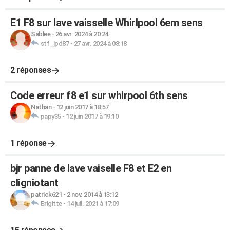
E1 F8 sur lave vaisselle Whirlpool 6em sens
Sablee
-
26 avr. 2024 à 20:24
stf_jpd87
-
27 avr. 2024 à 08:18
2 réponses
Code erreur f8 e1 sur whirpool 6th sens
Nathan
-
12 juin 2017 à 18:57
papy35
-
12 juin 2017 à 19:10
1 réponse
bjr panne de lave vaiselle F8 et E2 en
cligniotant
patrick621
-
2 nov. 2014 à 13:12
Brigitte
-
14 juil. 2021 à 17:09