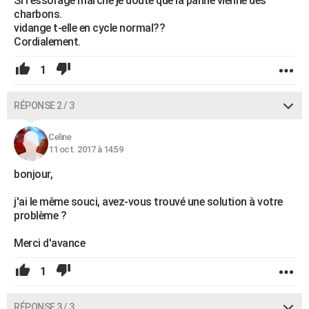
Si l'essorage marche je doute que la panne vienne des
charbons.
vidange t-elle en cycle normal??
Cordialement.
1
RÉPONSE 2 / 3
Celine
11 oct. 2017 à 14:59
bonjour,
j'ai le même souci, avez-vous trouvé une solution à votre
problème ?
Merci d'avance
1
RÉPONSE 3 / 3