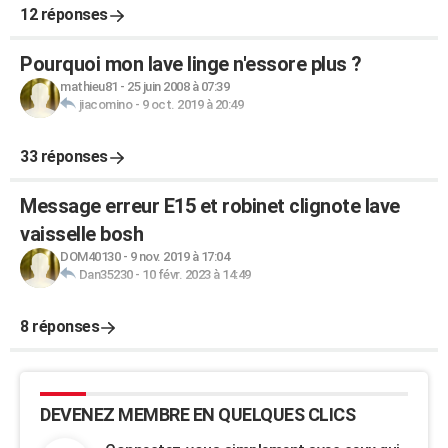
12 réponses
Pourquoi mon lave linge n'essore plus ?
mathieu81
-
25 juin 2008 à 07:39
jiacomino
-
9 oct. 2019 à 20:49
33 réponses
Message erreur E15 et robinet clignote lave
vaisselle bosh
DOM40130
-
9 nov. 2019 à 17:04
Dan35230
-
10 févr. 2023 à 14:49
8 réponses
DEVENEZ MEMBRE EN QUELQUES CLICS