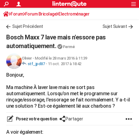
ACTUALITÉS
Forum
Forum Bricolage
Connexion
Electroménager
S'inscrire
Rechercher
Société
Education
Villes
Politique
Faits Divers
Monde
+
SPORT
Sujet Précédent
Sujet Suivant
Football
Cyclisme
Forum
Coupe du monde 2026
Tennis
Rugby
CULTURE
Bosch Maxx 7 lave mais n'essore pas
TNT
Cinéma
Musique
Programme TV
Streaming
Sorties cinéma
+
automatiquement.
FINANCE
Fermé
Impôts
Immobilier
Banque
Crédit
Retraite
Epargne
Risques naturels par ville
Assurance
AUTO
Olivier
-
Modifié le 28 mars 2016 à 11:39
stf_jpd87
-
11 oct. 2017 à 18:42
Réserver un essai
Berlines
Forum auto
Essais
Citadines
SUV
+
HIGH-TECH
Bonjour,
Meilleur smartphone
Ordinateurs
Guide high-tech
Mobiles
Internet
Jeux vidéo
+
BRICOLAGE
Ma machine À laver lave mais ne sort pas
automatiquement. Lorsqu'on met le programme sur
Aménagement intérieur
Cuisine
Jardinage
+
Forum
Extérieur
Salle de bains
Rangement
WEEK-END
rinçage/essorage, l'essorage se fait normalement. Y a-t-il
une solution ? Est-ce également lié aux charbons ?
Escapades
Expositions
Week-end nature
Guides de France
Patrimoine
Musées
+
LIFESTYLE
Posez votre question
Partager
Bien-être
Mode
+
Art de vivre
Loisirs
Modes de vie
SANTE
A voir également:
Guide de la santé
Médicaments
+
Alimentation
Maladies
Sommeil
VOYAGE