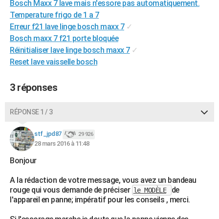
Bosch Maxx 7 lave mais n'essore pas automatiquement.
City break
Voyage de noces
Climat
Destinations
Voyage nature
Forum
+
PHOTO
Temperature frigo de 1 a 7
Erreur f21 lave linge bosch maxx 7
✓
GUIDES D'ACHAT
Bosch maxx 7 f21 porte bloquée
Réinitialiser lave linge bosch maxx 7
✓
BONS PLANS
Reset lave vaisselle bosch
CARTE DE VOEUX
3 réponses
Carte Bonne année
Carte Pâques
Carte de Noël
Carte Saint-Valentin
Carte d'anniversaire
DICTIONNAIRE
Biographies
Expressions
Dictionnaire
Citations
Proverbes
PROGRAMME TV
RÉPONSE 1 / 3
COPAINS D'AVANT
stf_jpd87
29 926
28 mars 2016 à 11:48
Se connecter
Collèges
Universités
Service militaire
S'inscrire
Lycées
Primaires
Entreprises
Avis de recherche
AVIS DE DÉCÈS
Bonjour
FORUM
A la rédaction de votre message, vous avez un bandeau
Lifestyle
Sport
Television
Cinema
Bricolage
Culture
Auto
Voyage
rouge qui vous demande de préciser
de
le MODÈLE
l'appareil en panne; impératif pour les conseils , merci.