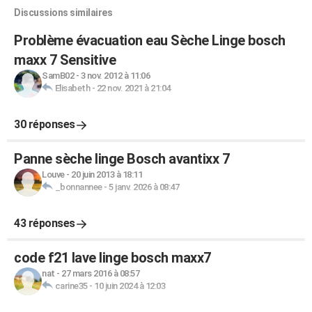
Discussions similaires
Problème évacuation eau Sèche Linge bosch
maxx 7 Sensitive
SamB02
-
3 nov. 2012 à 11:06
Elisabeth
-
22 nov. 2021 à 21:04
30 réponses
Panne sèche linge Bosch avantixx 7
Louve
-
20 juin 2013 à 18:11
_bonnannee
-
5 janv. 2026 à 08:47
43 réponses
code f21 lave linge bosch maxx7
nat
-
27 mars 2016 à 08:57
carine35
-
10 juin 2024 à 12:03