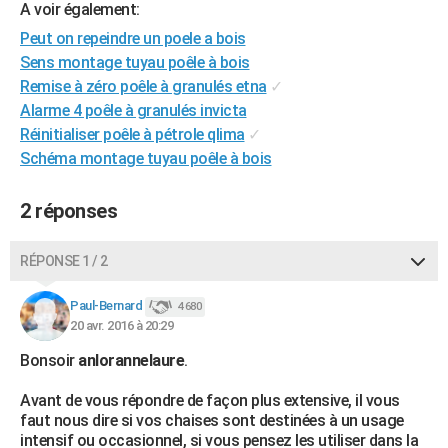
A voir également:
City break
Voyage de noces
Climat
Destinations
Voyage nature
Forum
+
PHOTO
Peut on repeindre un poele a bois
Sens montage tuyau poêle à bois
GUIDES D'ACHAT
Remise à zéro poêle à granulés etna
✓
BONS PLANS
Alarme 4 poêle à granulés invicta
Réinitialiser poêle à pétrole qlima
✓
CARTE DE VOEUX
Schéma montage tuyau poêle à bois
Carte Bonne année
Carte Pâques
Carte de Noël
Carte Saint-Valentin
Carte d'anniversaire
DICTIONNAIRE
2 réponses
Biographies
Expressions
Dictionnaire
Citations
Proverbes
PROGRAMME TV
RÉPONSE 1 / 2
COPAINS D'AVANT
Se connecter
Collèges
Universités
Service militaire
S'inscrire
Lycées
Primaires
Entreprises
Avis de recherche
Paul-Bernard
4 680
AVIS DE DÉCÈS
20 avr. 2016 à 20:29
FORUM
Bonsoir
anlorannelaure
.
Lifestyle
Sport
Television
Cinema
Bricolage
Culture
Auto
Voyage
Avant de vous répondre de façon plus extensive, il vous
faut nous dire si vos chaises sont destinées à un usage
intensif ou occasionnel, si vous pensez les utiliser dans la