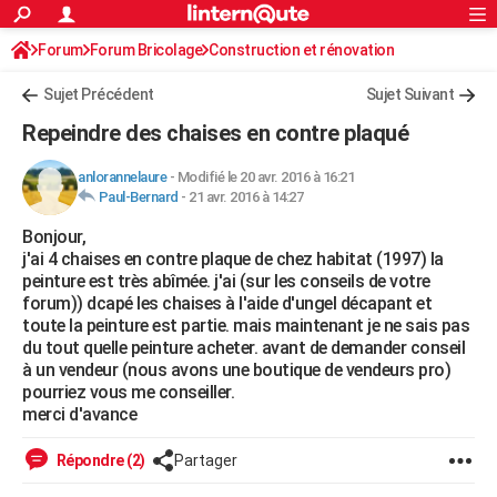
ACTUALITÉS
Forum
Forum Bricolage
Connexion
Construction et rénovation
S'inscrire
Rechercher
Société
Education
Villes
Politique
Faits Divers
Monde
+
SPORT
Peinture, Vernis, Tapissserie
Sujet Précédent
Sujet Suivant
Football
Cyclisme
Forum
Coupe du monde 2026
Tennis
Rugby
CULTURE
Repeindre des chaises en contre plaqué
TNT
Cinéma
Musique
Programme TV
Streaming
Sorties cinéma
+
FINANCE
anlorannelaure
-
Modifié le 20 avr. 2016 à 16:21
Paul-Bernard
-
21 avr. 2016 à 14:27
Impôts
Immobilier
Banque
Crédit
Retraite
Epargne
Risques naturels par ville
Assurance
AUTO
Bonjour,
Réserver un essai
Berlines
Forum auto
Essais
Citadines
SUV
+
HIGH-TECH
j'ai 4 chaises en contre plaque de chez habitat (1997) la
peinture est très abîmée. j'ai (sur les conseils de votre
Meilleur smartphone
Ordinateurs
Guide high-tech
Mobiles
Internet
Jeux vidéo
+
BRICOLAGE
forum)) dcapé les chaises à l'aide d'ungel décapant et
toute la peinture est partie. mais maintenant je ne sais pas
Aménagement intérieur
Cuisine
Jardinage
+
Forum
Extérieur
Salle de bains
Rangement
WEEK-END
du tout quelle peinture acheter. avant de demander conseil
à un vendeur (nous avons une boutique de vendeurs pro)
Escapades
Expositions
Week-end nature
Guides de France
Patrimoine
Musées
+
LIFESTYLE
pourriez vous me conseiller.
merci d'avance
Bien-être
Mode
+
Art de vivre
Loisirs
Modes de vie
SANTE
Répondre (2)
Partager
Guide de la santé
Médicaments
+
Alimentation
Maladies
Sommeil
VOYAGE