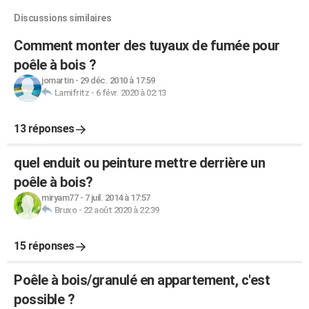
Discussions similaires
Comment monter des tuyaux de fumée pour
poêle à bois ?
jomartin
-
29 déc. 2010 à 17:59
Lamifritz
-
6 févr. 2020 à 02:13
13 réponses
quel enduit ou peinture mettre derrière un
poêle à bois?
miryam77
-
7 juil. 2014 à 17:57
Bruxo
-
22 août 2020 à 22:39
15 réponses
Poêle à bois/granulé en appartement, c'est
possible ?