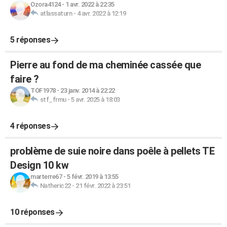
Ozora4124
-
1 avr. 2022 à 22:35
atlassaturn
-
4 avr. 2022 à 12:19
5 réponses
Pierre au fond de ma cheminée cassée que
faire ?
TOF1978
-
23 janv. 2014 à 22:22
stf_frmu
-
5 avr. 2025 à 18:03
4 réponses
problème de suie noire dans poêle à pellets TE
Design 10 kw
marterre67
-
5 févr. 2019 à 13:55
Natheric22
-
21 févr. 2022 à 23:51
10 réponses