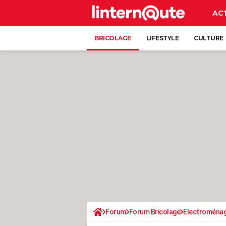
AC
BRICOLAGE
LIFESTYLE
CULTURE
Forum
Forum Bricolage
Electroména