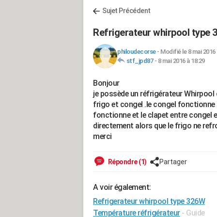
Sujet Précédent
Refrigerateur whirpool type
philoudecorse
-
Modifié le 8 mai 2016 
stf_jpd87
-
8 mai 2016 à 18:29
Bonjour
je possède un réfrigérateur Whirpool 
frigo et congel .le congel fonctionne
fonctionne et le clapet entre congel e
directement alors que le frigo ne refr
merci
Répondre (1)
Partager
A voir également:
Refrigerateur whirpool type 326W
Température réfrigérateur
- Guide