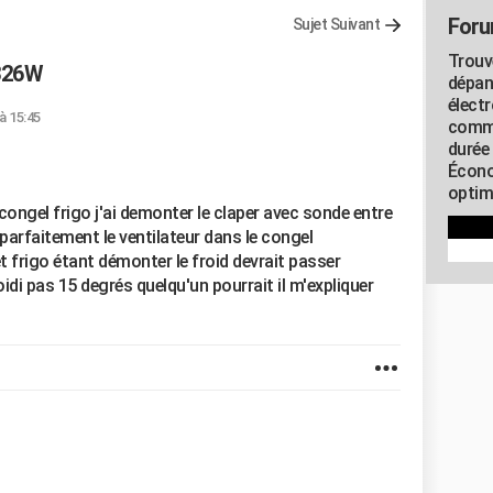
Foru
Sujet Suivant
Trouv
 326W
dépan
élect
à 15:45
commu
durée
Écono
optimi
congel frigo j'ai demonter le claper avec sonde entre
 parfaitement le ventilateur dans le congel
t frigo étant démonter le froid devrait passer
oidi pas 15 degrés quelqu'un pourrait il m'expliquer