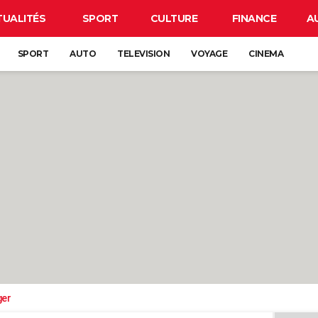
TUALITÉS
SPORT
CULTURE
FINANCE
A
SPORT
AUTO
TELEVISION
VOYAGE
CINEMA
ger