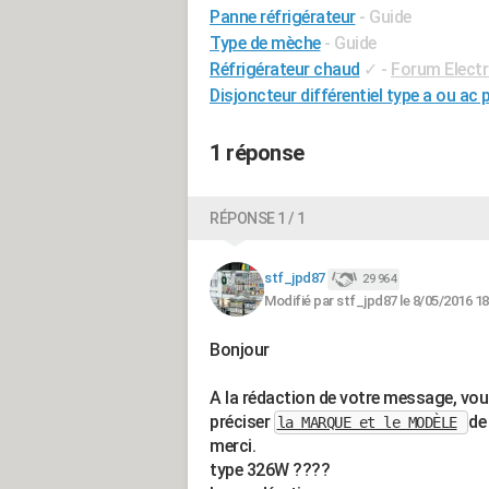
Panne réfrigérateur
- Guide
Type de mèche
- Guide
Réfrigérateur chaud
✓
-
Forum Elect
Disjoncteur différentiel type a ou ac 
1 réponse
RÉPONSE 1 / 1
stf_jpd87
29 964
Modifié par stf_jpd87 le 8/05/2016 18
Bonjour
A la rédaction de votre message, vo
préciser
de
la MARQUE et le MODÈLE
merci.
type 326W ????