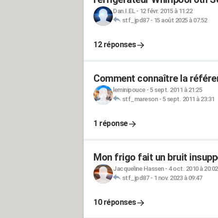
Dan.I.EL
-
12 févr. 2015 à 11:22
stf_jpd87
-
15 août 2025 à 07:52
12 réponses
Comment connaître la référen
leminipouce
-
5 sept. 2011 à 21:25
stf_mareson
-
5 sept. 2011 à 23:31
1 réponse
Mon frigo fait un bruit insupp
Jacqueline Hassen
-
4 oct. 2010 à 20:02
stf_jpd87
-
1 nov. 2023 à 09:47
10 réponses