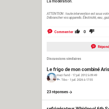
La modération.
ATTENTION : toute intervention est sous votr
Débrancher vos appareils. Électricité, eau , gaz.
0
Commenter
Répond
Discussions similaires
Le frigo de mon combiné Arist
mazi farid
-
17 juil. 2012 à 09:49
Tibo
-
1 juil. 2026 à 17:55
23 réponses
refrigérateur Whirlpool 6th 