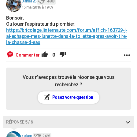
Daniel 26
4 688
15 mai 2016 à 19:09
Bonsoir,
Ou louer l'aspirateur du plombier:
https://bricolage.linternaute.com/forum/affich-163729-j-
ai-echappe-mes-lunette-dans-la-toilette-apres-avoir-tire-
la-chasse-d-eau
0
Commenter
Vous n’avez pas trouvé la réponse que vous
recherchez ?
Posez votre question
RÉPONSE 5 / 6
xplom
2 695