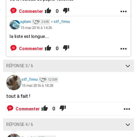
0
Commenter
xplom
>
stf_frmu
2 695
15 mai 2016 à 14:26
la liste est longue....
0
Commenter
RÉPONSE 3 / 6
stf_frmu
12 509
15 mai 2016 à 18:28
tout à fait !
0
Commenter
RÉPONSE 4 / 6