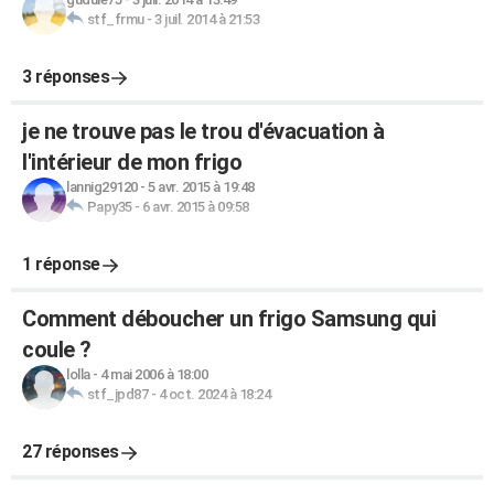
stf_frmu
-
3 juil. 2014 à 21:53
3 réponses
je ne trouve pas le trou d'évacuation à
l'intérieur de mon frigo
lannig29120
-
5 avr. 2015 à 19:48
Papy35
-
6 avr. 2015 à 09:58
1 réponse
Comment déboucher un frigo Samsung qui
coule ?
lolla
-
4 mai 2006 à 18:00
stf_jpd87
-
4 oct. 2024 à 18:24
27 réponses