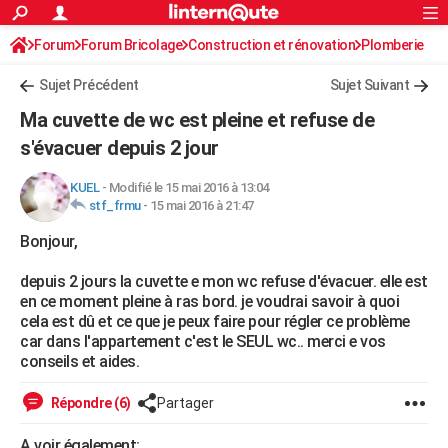
ACTUALITÉS
Forum
Forum Bricolage
Connexion
Construction et rénovation
S'inscrire
Plomberie
Rechercher
Société
Education
Villes
Politique
Faits Divers
Monde
+
SPORT
Sujet Précédent
Sujet Suivant
Football
Cyclisme
Forum
Coupe du monde 2026
Tennis
Rugby
CULTURE
Ma cuvette de wc est pleine et refuse de
TNT
Cinéma
Musique
Programme TV
Streaming
Sorties cinéma
+
s'évacuer depuis 2 jour
FINANCE
Impôts
Immobilier
Banque
Crédit
Retraite
Epargne
Risques naturels par ville
Assurance
AUTO
KUEL
-
Modifié le 15 mai 2016 à 13:04
stf_frmu
-
15 mai 2016 à 21:47
Réserver un essai
Berlines
Forum auto
Essais
Citadines
SUV
+
HIGH-TECH
Bonjour,
Meilleur smartphone
Ordinateurs
Guide high-tech
Mobiles
Internet
Jeux vidéo
+
BRICOLAGE
depuis 2 jours la cuvette e mon wc refuse d'évacuer. elle est
en ce moment pleine à ras bord. je voudrai savoir à quoi
Aménagement intérieur
Cuisine
Jardinage
+
Forum
Extérieur
Salle de bains
Rangement
WEEK-END
cela est dû et ce que je peux faire pour régler ce problème
car dans l'appartement c'est le SEUL wc.. merci e vos
Escapades
Expositions
Week-end nature
Guides de France
Patrimoine
Musées
+
LIFESTYLE
conseils et aides.
Bien-être
Mode
+
Art de vivre
Loisirs
Modes de vie
SANTE
Répondre (6)
Partager
Guide de la santé
Médicaments
+
Alimentation
Maladies
Sommeil
VOYAGE
A voir également: