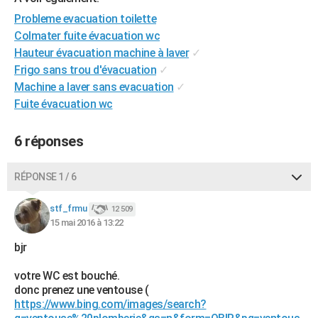
City break
Voyage de noces
Climat
Destinations
Voyage nature
Forum
+
PHOTO
Probleme evacuation toilette
Colmater fuite évacuation wc
GUIDES D'ACHAT
Hauteur évacuation machine à laver
✓
Frigo sans trou d'évacuation
✓
BONS PLANS
Machine a laver sans evacuation
✓
CARTE DE VOEUX
Fuite évacuation wc
Carte Bonne année
Carte Pâques
Carte de Noël
Carte Saint-Valentin
Carte d'anniversaire
DICTIONNAIRE
6 réponses
Biographies
Expressions
Dictionnaire
Citations
Proverbes
PROGRAMME TV
RÉPONSE 1 / 6
COPAINS D'AVANT
stf_frmu
12 509
Se connecter
Collèges
Universités
Service militaire
S'inscrire
Lycées
Primaires
Entreprises
Avis de recherche
AVIS DE DÉCÈS
15 mai 2016 à 13:22
bjr
FORUM
Lifestyle
Sport
Television
Cinema
Bricolage
Culture
Auto
Voyage
votre WC est bouché.
donc prenez une ventouse (
https://www.bing.com/images/search?