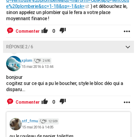
q=ventouse%20plomberie&qs=n&form=QBIR&pq=ventous
e%20plomberie&sc=1-18&sp=-1&sk=
) et débouchez le,
sinon appelez un plombier qui le fera a votre place
moyennant finance !
0
Commenter
RÉPONSE 2 / 6
xplom
2 695
15 mai 2016 à 13:44
bonjour
cogitez sur ce qui a pu le boucher, style le bloc déo qui a
disparu...
0
Commenter
stf_frmu
12 509
15 mai 2016 à 14:05
ou le rouleau de papier toilettes