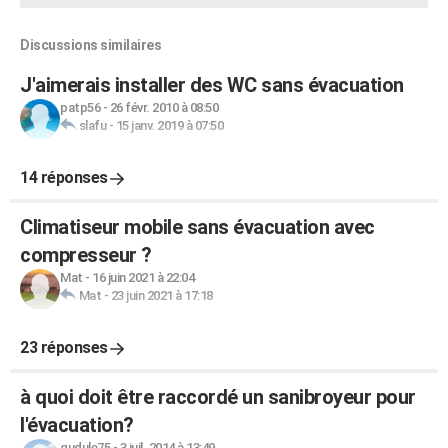
Discussions similaires
J'aimerais installer des WC sans évacuation
patp56
-
26 févr. 2010 à 08:50
slafu
-
15 janv. 2019 à 07:50
14 réponses
Climatiseur mobile sans évacuation avec
compresseur ?
Mat
-
16 juin 2021 à 22:04
Mat
-
23 juin 2021 à 17:18
23 réponses
à quoi doit être raccordé un sanibroyeur pour
l'évacuation?
gudule75
-
3 juil. 2014 à 13:49