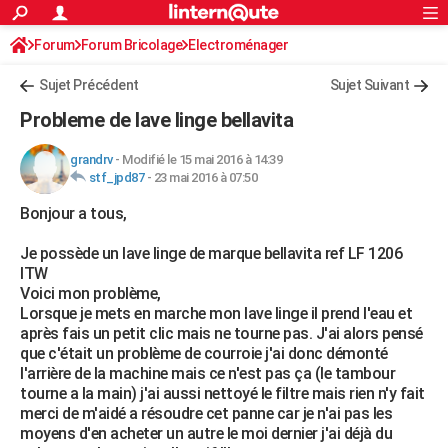
ACTUALITÉS
Forum
Forum Bricolage
Connexion
Electroménager
S'inscrire
Rechercher
Société
Education
Villes
Politique
Faits Divers
Monde
+
SPORT
Sujet Précédent
Sujet Suivant
Football
Cyclisme
Forum
Coupe du monde 2026
Tennis
Rugby
CULTURE
Probleme de lave linge bellavita
TNT
Cinéma
Musique
Programme TV
Streaming
Sorties cinéma
+
FINANCE
grandrv
-
Modifié le 15 mai 2016 à 14:39
stf_jpd87
-
23 mai 2016 à 07:50
Impôts
Immobilier
Banque
Crédit
Retraite
Epargne
Risques naturels par ville
Assurance
AUTO
Bonjour a tous,
Réserver un essai
Berlines
Forum auto
Essais
Citadines
SUV
+
HIGH-TECH
Je possède un lave linge de marque bellavita ref LF 1206
Meilleur smartphone
Ordinateurs
Guide high-tech
Mobiles
Internet
Jeux vidéo
+
BRICOLAGE
ITW
Voici mon problème,
Aménagement intérieur
Cuisine
Jardinage
+
Forum
Extérieur
Salle de bains
Rangement
WEEK-END
Lorsque je mets en marche mon lave linge il prend l'eau et
après fais un petit clic mais ne tourne pas. J'ai alors pensé
Escapades
Expositions
Week-end nature
Guides de France
Patrimoine
Musées
+
LIFESTYLE
que c'était un problème de courroie j'ai donc démonté
l'arrière de la machine mais ce n'est pas ça (le tambour
Bien-être
Mode
+
Art de vivre
Loisirs
Modes de vie
SANTE
tourne a la main) j'ai aussi nettoyé le filtre mais rien n'y fait
merci de m'aidé a résoudre cet panne car je n'ai pas les
Guide de la santé
Médicaments
+
Alimentation
Maladies
Sommeil
VOYAGE
moyens d'en acheter un autre le moi dernier j'ai déjà du