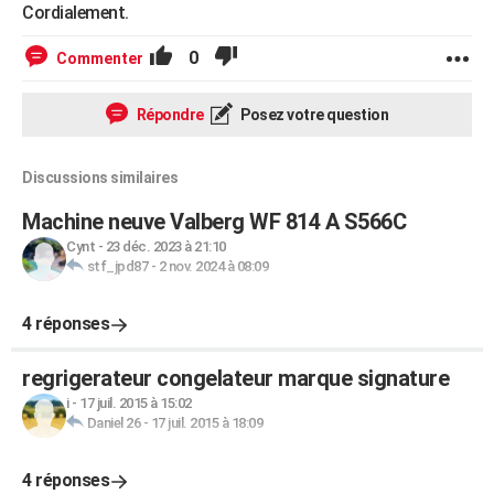
Cordialement.
0
Commenter
Répondre
Posez votre question
Discussions similaires
Machine neuve Valberg WF 814 A S566C
Cynt
-
23 déc. 2023 à 21:10
stf_jpd87
-
2 nov. 2024 à 08:09
4 réponses
regrigerateur congelateur marque signature
i
-
17 juil. 2015 à 15:02
Daniel 26
-
17 juil. 2015 à 18:09
4 réponses