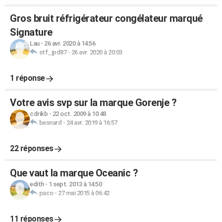
Gros bruit réfrigérateur congélateur marqué
Signature
Lau
-
26 avr. 2020 à 14:56
stf_jpd87
-
26 avr. 2020 à 20:03
1 réponse
Votre avis svp sur la marque Gorenje ?
cdrikb
-
22 oct. 2009 à 10:48
besnard
-
24 avr. 2019 à 16:57
22 réponses
Que vaut la marque Oceanic ?
edith
-
1 sept. 2013 à 14:50
paco
-
27 mai 2015 à 06:42
11 réponses