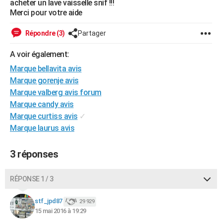
acheter un lave vaisselle snif !!!
City break
Voyage de noces
Climat
Destinations
Voyage nature
Forum
+
Merci pour votre aide
PHOTO
GUIDES D'ACHAT
Répondre (3)
Partager
BONS PLANS
A voir également:
Marque bellavita avis
CARTE DE VOEUX
Marque gorenje avis
Carte Bonne année
Carte Pâques
Carte de Noël
Carte Saint-Valentin
Carte d'anniversaire
Marque valberg avis forum
DICTIONNAIRE
Marque candy avis
Biographies
Expressions
Dictionnaire
Citations
Proverbes
PROGRAMME TV
Marque curtiss avis
✓
Marque laurus avis
COPAINS D'AVANT
Se connecter
Collèges
Universités
Service militaire
S'inscrire
Lycées
Primaires
Entreprises
Avis de recherche
3 réponses
AVIS DE DÉCÈS
FORUM
RÉPONSE 1 / 3
Lifestyle
Sport
Television
Cinema
Bricolage
Culture
Auto
Voyage
stf_jpd87
29 929
15 mai 2016 à 19:29