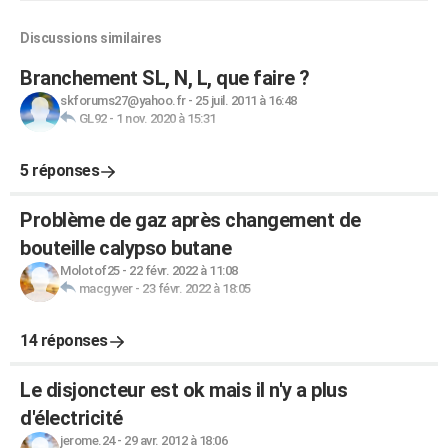
Discussions similaires
Branchement SL, N, L, que faire ?
skforums27@yahoo.fr
-
25 juil. 2011 à 16:48
GL92
-
1 nov. 2020 à 15:31
5 réponses
Problème de gaz après changement de
bouteille calypso butane
Molotof25
-
22 févr. 2022 à 11:08
macgyver
-
23 févr. 2022 à 18:05
14 réponses
Le disjoncteur est ok mais il n'y a plus
d'électricité
jerome.24
-
29 avr. 2012 à 18:06