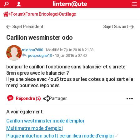
ACTUALITÉS
Forum
Forum Bricolage
Connexion
Outillage
S'inscrire
Rechercher
Société
Education
Villes
Politique
Faits Divers
Monde
+
SPORT
Sujet Précédent
Sujet Suivant
Football
Cyclisme
Forum
Coupe du monde 2026
Tennis
Rugby
CULTURE
Carillon wesminster odo
TNT
Cinéma
Musique
Programme TV
Streaming
Sorties cinéma
+
FINANCE
michou7680
-
Modifié le 7 juin 2016 à 21:33
poupougne13
-
10 juin 2016 à 07:40
Impôts
Immobilier
Banque
Crédit
Retraite
Epargne
Risques naturels par ville
Assurance
AUTO
bonjour le carillon fonctionne sans balancier et s arrete
Réserver un essai
Berlines
Forum auto
Essais
Citadines
SUV
+
HIGH-TECH
8mn apres avec le balancier ?
il ya une piece avec 4ou5 trous sur les cotes a quoi sert elle
Meilleur smartphone
Ordinateurs
Guide high-tech
Mobiles
Internet
Jeux vidéo
+
BRICOLAGE
merçi pour vos reponses
Aménagement intérieur
Cuisine
Jardinage
+
Forum
Extérieur
Salle de bains
Rangement
WEEK-END
Répondre (2)
Partager
Escapades
Expositions
Week-end nature
Guides de France
Patrimoine
Musées
+
LIFESTYLE
A voir également:
Carillon westminster mode d'emploi
Bien-être
Mode
+
Art de vivre
Loisirs
Modes de vie
SANTE
Multimetre mode d'emploi
Guide de la santé
Médicaments
+
Alimentation
Maladies
Sommeil
VOYAGE
Plaque induction schott ceran ikea mode d'emploi
✓