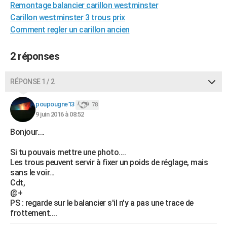
Remontage balancier carillon westminster
City break
Voyage de noces
Climat
Destinations
Voyage nature
Forum
+
PHOTO
Carillon westminster 3 trous prix
Comment regler un carillon ancien
GUIDES D'ACHAT
BONS PLANS
2 réponses
CARTE DE VOEUX
RÉPONSE 1 / 2
Carte Bonne année
Carte Pâques
Carte de Noël
Carte Saint-Valentin
Carte d'anniversaire
DICTIONNAIRE
poupougne13
78
Biographies
Expressions
Dictionnaire
Citations
Proverbes
9 juin 2016 à 08:52
PROGRAMME TV
Bonjour....
COPAINS D'AVANT
Si tu pouvais mettre une photo....
Se connecter
Collèges
Universités
Service militaire
S'inscrire
Lycées
Primaires
Entreprises
Avis de recherche
AVIS DE DÉCÈS
Les trous peuvent servir à fixer un poids de réglage, mais
sans le voir...
FORUM
Cdt,
@+
Lifestyle
Sport
Television
Cinema
Bricolage
Culture
Auto
Voyage
PS : regarde sur le balancier s'il n'y a pas une trace de
frottement....