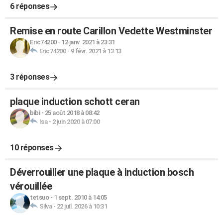
6 réponses
Remise en route Carillon Vedette Westminster
Eric74200
-
12 janv. 2021 à 23:31
Eric74200
-
9 févr. 2021 à 13:13
3 réponses
plaque induction schott ceran
bibi
-
25 août 2018 à 08:42
Isa
-
2 juin 2020 à 07:00
10 réponses
Déverrouiller une plaque à induction bosch
vérouillée
tetsuo
-
1 sept. 2010 à 14:05
Silva
-
22 juil. 2026 à 10:31