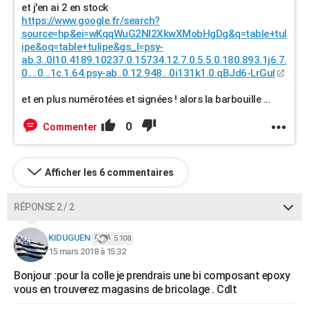
et j'en ai 2 en stock
https://www.google.fr/search?
source=hp&ei=wKqqWuG2NI2XkwXMobHgDg&q=table+tul
ipe&oq=table+tulipe&gs_l=psy-
ab.3..0l10.4189.10237.0.15734.12.7.0.5.5.0.180.893.1j6.7.
0....0...1c.1.64.psy-ab..0.12.948...0i131k1.0.qBJd6-LrGuI
et en plus numérotées et signées ! alors la barbouille ...
0
Commenter
Afficher les 6 commentaires
RÉPONSE 2 / 2
KIDUGUEN
5 108
15 mars 2018 à 15:32
Bonjour :pour la colle je prendrais une bi composant epoxy
vous en trouverez magasins de bricolage . Cdlt