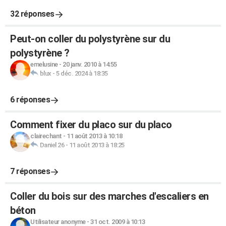
32 réponses
Peut-on coller du polystyrène sur du
polystyrène ?
emelusine
-
20 janv. 2010 à 14:55
blux
-
5 déc. 2024 à 18:35
6 réponses
Comment fixer du placo sur du placo
clairechant
-
11 août 2013 à 10:18
Daniel 26
-
11 août 2013 à 18:25
7 réponses
Coller du bois sur des marches d'escaliers en
béton
Utilisateur anonyme
-
31 oct. 2009 à 10:13