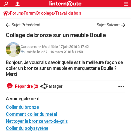
ACTUALITÉS
Forum
Forum Bricolage
Connexion
Travail du bois
S'inscrire
Rechercher
Société
Education
Villes
Politique
Faits Divers
Monde
+
SPORT
Sujet Précédent
Sujet Suivant
Football
Cyclisme
Forum
Coupe du monde 2026
Tennis
Rugby
CULTURE
Collage de bronze sur un meuble Boulle
TNT
Cinéma
Musique
Programme TV
Streaming
Sorties cinéma
+
FINANCE
Caroperron
-
Modifié le 17 juin 2016 à 17:42
michelle-d67 -
16 mars 2018 à 11:50
Impôts
Immobilier
Banque
Crédit
Retraite
Epargne
Risques naturels par ville
Assurance
AUTO
Bonjour, Je voudrais savoir quelle est la meilleure façon de
Réserver un essai
Berlines
Forum auto
Essais
Citadines
SUV
+
HIGH-TECH
coller un bronze sur un meuble en marquetterie Boulle ?
Merci
Meilleur smartphone
Ordinateurs
Guide high-tech
Mobiles
Internet
Jeux vidéo
+
BRICOLAGE
Répondre (2)
Partager
Aménagement intérieur
Cuisine
Jardinage
+
Forum
Extérieur
Salle de bains
Rangement
WEEK-END
A voir également:
Escapades
Expositions
Week-end nature
Guides de France
Patrimoine
Musées
+
LIFESTYLE
Coller du bronze
Bien-être
Mode
+
Art de vivre
Loisirs
Modes de vie
Comment coller du metal
SANTE
Nettoyer le bronze vert-de-gris
Guide de la santé
Médicaments
+
Alimentation
Maladies
Sommeil
VOYAGE
Coller du polystyrène