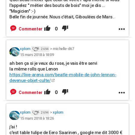
l'appelez " métier des bouts de bois" moi je dis ...
"Magicien" :-)
Belle fin de journée. Nous c'était, Giboulées de Mars .
0
Commenter
xplom
>
michelle-d67
2 694
15 mars 2018 à 18:09
ah ben ça si je veux du rose, je vais être servi
la même rolls que Lenon
https://live-arena.com/beatle-mobile-de-john-lennon-
devenue-objet-culte/
0
Commenter
xplom
>
xplom
2 694
15 mars 2018 à 18:26
j'ai !
c'est table tulipe de Eero Saarinen , google me dit 3000 €