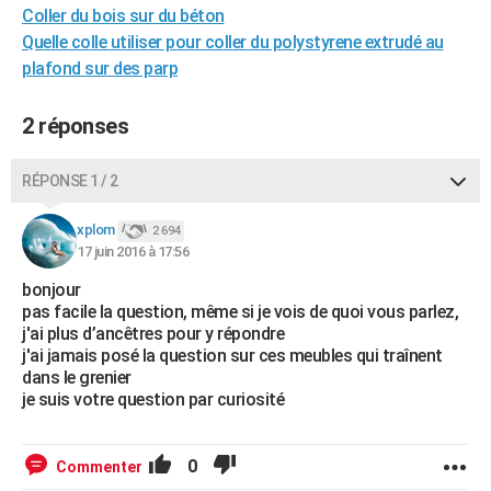
Coller du bois sur du béton
City break
Voyage de noces
Climat
Destinations
Voyage nature
Forum
+
PHOTO
Quelle colle utiliser pour coller du polystyrene extrudé au
plafond sur des parp
GUIDES D'ACHAT
BONS PLANS
2 réponses
CARTE DE VOEUX
RÉPONSE 1 / 2
Carte Bonne année
Carte Pâques
Carte de Noël
Carte Saint-Valentin
Carte d'anniversaire
DICTIONNAIRE
xplom
2 694
Biographies
Expressions
Dictionnaire
Citations
Proverbes
PROGRAMME TV
17 juin 2016 à 17:56
bonjour
COPAINS D'AVANT
pas facile la question, même si je vois de quoi vous parlez,
Se connecter
Collèges
Universités
Service militaire
S'inscrire
Lycées
Primaires
Entreprises
Avis de recherche
j'ai plus d’ancêtres pour y répondre
AVIS DE DÉCÈS
j'ai jamais posé la question sur ces meubles qui traînent
dans le grenier
FORUM
je suis votre question par curiosité
Lifestyle
Sport
Television
Cinema
Bricolage
Culture
Auto
Voyage
0
Commenter