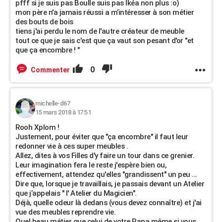
pfff si je suis pas Boulle suis pas Ikéa non plus :o)
mon père n'a jamais réussi a m’intéresser à son métier
des bouts de bois
tiens j'ai perdu le nom de l'autre créateur de meuble
tout ce que je sais c'est que ça vaut son pesant d'or "et
que ça encombre ! "
0
Commenter
michelle-d67
15 mars 2018 à 17:51
Rooh Xplom !
Justement, pour éviter que "ça encombre" il faut leur
redonner vie à ces super meubles .
Allez, dites à vos Filles d'y faire un tour dans ce grenier.
Leur imagination fera le reste j'espère bien ou,
effectivement, attendez qu'elles "grandissent" un peu ...
Dire que, lorsque je travaillais, je passais devant un Atelier
que j’appelais " l' Atelier du Magicien".
Déjà, quelle odeur là dedans (vous devez connaître) et j'ai
vue des meubles reprendre vie.
Quel beau métier que celui de votre Papa même si vous