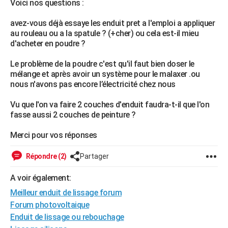
Voici nos questions :
City break
Voyage de noces
Climat
Destinations
Voyage nature
Forum
+
PHOTO
avez-vous déjà essaye les enduit pret a l'emploi a appliquer
au rouleau ou a la spatule ? (+cher) ou cela est-il mieu
GUIDES D'ACHAT
d'acheter en poudre ?
BONS PLANS
Le problème de la poudre c'est qu'il faut bien doser le
mélange et après avoir un système pour le malaxer .ou
CARTE DE VOEUX
nous n'avons pas encore l’électricité chez nous
Carte Bonne année
Carte Pâques
Carte de Noël
Carte Saint-Valentin
Carte d'anniversaire
DICTIONNAIRE
Vu que l'on va faire 2 couches d'enduit faudra-t-il que l'on
Biographies
Expressions
Dictionnaire
Citations
Proverbes
fasse aussi 2 couches de peinture ?
PROGRAMME TV
Merci pour vos réponses
COPAINS D'AVANT
Se connecter
Collèges
Universités
Service militaire
S'inscrire
Lycées
Primaires
Entreprises
Avis de recherche
Répondre (2)
Partager
AVIS DE DÉCÈS
FORUM
A voir également:
Meilleur enduit de lissage forum
Lifestyle
Sport
Television
Cinema
Bricolage
Culture
Auto
Voyage
Forum photovoltaique
Enduit de lissage ou rebouchage