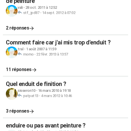
de peinture
vali
-
28 oct. 2011 à 12:52
stf_jpd87
-
14 sept. 2012 à 07:02
2 réponses
Comment faire car j'ai mis trop d'enduit ?
tral
-
1 août 2007 à 11:59
momo
-
22 févr. 2013 à 13:57
11 réponses
Quel enduit de finition ?
sisseron10
-
16 mars 2010 à 19:18
patpat13
-
4 mars 2012 à 10:46
3 réponses
enduire ou pas avant peinture ?