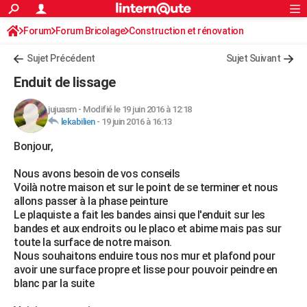
ACTUALITÉS
Forum
Forum Bricolage
Connexion
Construction et rénovation
S'inscrire
Rechercher
Société
Education
Villes
Politique
Faits Divers
Monde
+
SPORT
Peinture, Vernis, Tapissserie
Sujet Précédent
Sujet Suivant
Football
Cyclisme
Forum
Coupe du monde 2026
Tennis
Rugby
CULTURE
Enduit de lissage
TNT
Cinéma
Musique
Programme TV
Streaming
Sorties cinéma
+
FINANCE
jujuasm
-
Modifié le 19 juin 2016 à 12:18
lekabilien
-
19 juin 2016 à 16:13
Impôts
Immobilier
Banque
Crédit
Retraite
Epargne
Risques naturels par ville
Assurance
AUTO
Bonjour,
Réserver un essai
Berlines
Forum auto
Essais
Citadines
SUV
+
HIGH-TECH
Nous avons besoin de vos conseils
Meilleur smartphone
Ordinateurs
Guide high-tech
Mobiles
Internet
Jeux vidéo
+
BRICOLAGE
Voilà notre maison et sur le point de se terminer et nous
allons passer à la phase peinture
Aménagement intérieur
Cuisine
Jardinage
+
Forum
Extérieur
Salle de bains
Rangement
WEEK-END
Le plaquiste a fait les bandes ainsi que l'enduit sur les
bandes et aux endroits ou le placo et abime mais pas sur
Escapades
Expositions
Week-end nature
Guides de France
Patrimoine
Musées
+
LIFESTYLE
toute la surface de notre maison.
Nous souhaitons enduire tous nos mur et plafond pour
Bien-être
Mode
+
Art de vivre
Loisirs
Modes de vie
SANTE
avoir une surface propre et lisse pour pouvoir peindre en
blanc par la suite
Guide de la santé
Médicaments
+
Alimentation
Maladies
Sommeil
VOYAGE