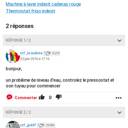
Machine à laver indesit cadenas rouge
City break
Voyage de noces
Climat
Destinations
Voyage nature
Forum
+
PHOTO
Thermostat frigo indesit
GUIDES D'ACHAT
2 réponses
BONS PLANS
RÉPONSE 1 / 2
CARTE DE VOEUX
Carte Bonne année
Carte Pâques
Carte de Noël
Carte Saint-Valentin
Carte d'anniversaire
DICTIONNAIRE
stf_la sudiste
8 270
22 juin 2016 à 17:16
Biographies
Expressions
Dictionnaire
Citations
Proverbes
PROGRAMME TV
bonjour,
COPAINS D'AVANT
un problème de niveau d'eau, controlez le pressostat et
son tuyau pour commencer
Se connecter
Collèges
Universités
Service militaire
S'inscrire
Lycées
Primaires
Entreprises
Avis de recherche
AVIS DE DÉCÈS
0
Commenter
FORUM
Lifestyle
Sport
Television
Cinema
Bricolage
Culture
Auto
Voyage
RÉPONSE 2 / 2
stf_jpd87
29 896