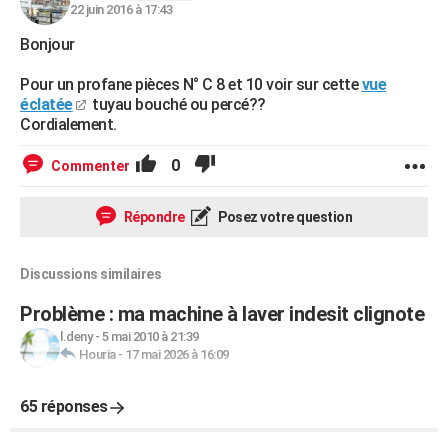
22 juin 2016 à 17:43
Bonjour
Pour un profane pièces N° C 8 et 10 voir sur cette
vue
éclatée
tuyau bouché ou percé??
Cordialement.
0
Commenter
Répondre
Posez votre question
Discussions similaires
Problème : ma machine à laver indesit clignote
l.deny
-
5 mai 2010 à 21:39
Houria
-
17 mai 2026 à 16:09
65 réponses