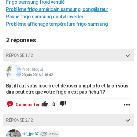
Frigo samsung froid ventilé
City break
Voyage de noces
Climat
Destinations
Voyage nature
Forum
+
PHOTO
Problème frigo américain samsung, congélateur
✓
Panne frigo samsung digital inverter
GUIDES D'ACHAT
Problème affichage température frigo samsung
BONS PLANS
2 réponses
CARTE DE VOEUX
Carte Bonne année
Carte Pâques
Carte de Noël
Carte Saint-Valentin
Carte d'anniversaire
RÉPONSE 1 / 2
DICTIONNAIRE
Biographies
Expressions
Dictionnaire
Citations
Proverbes
PROGRAMME TV
Profil bloqué
28 juin 2016 à 16:42
COPAINS D'AVANT
Bjr, il faut vous inscrire et déposer une photo et la on vous
dira peut etre que votre frigo n est pas fichu ??
Se connecter
Collèges
Universités
Service militaire
S'inscrire
Lycées
Primaires
Entreprises
Avis de recherche
AVIS DE DÉCÈS
0
Commenter
FORUM
Lifestyle
Sport
Television
Cinema
Bricolage
Culture
Auto
Voyage
RÉPONSE 2 / 2
stf_jpd87
29 968