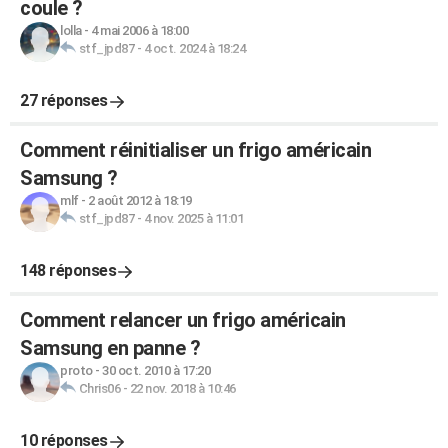
coule ?
lolla
-
4 mai 2006 à 18:00
stf_jpd87
-
4 oct. 2024 à 18:24
27 réponses
Comment réinitialiser un frigo américain
Samsung ?
mlf
-
2 août 2012 à 18:19
stf_jpd87
-
4 nov. 2025 à 11:01
148 réponses
Comment relancer un frigo américain
Samsung en panne ?
proto
-
30 oct. 2010 à 17:20
Chris06
-
22 nov. 2018 à 10:46
10 réponses