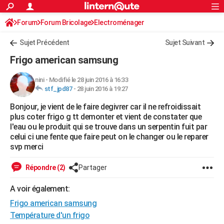
ACTUALITÉS
Forum
Forum Bricolage
Connexion
Electroménager
S'inscrire
Rechercher
Société
Education
Villes
Politique
Faits Divers
Monde
+
SPORT
Sujet Précédent
Sujet Suivant
Football
Cyclisme
Forum
Coupe du monde 2026
Tennis
Rugby
CULTURE
Frigo american samsung
TNT
Cinéma
Musique
Programme TV
Streaming
Sorties cinéma
+
FINANCE
nini
-
Modifié le 28 juin 2016 à 16:33
stf_jpd87
-
28 juin 2016 à 19:27
Impôts
Immobilier
Banque
Crédit
Retraite
Epargne
Risques naturels par ville
Assurance
AUTO
Bonjour, je vient de le faire degivrer car il ne refroidissait
Réserver un essai
Berlines
Forum auto
Essais
Citadines
SUV
+
HIGH-TECH
plus coter frigo g tt demonter et vient de constater que
l'eau ou le produit qui se trouve dans un serpentin fuit par
Meilleur smartphone
Ordinateurs
Guide high-tech
Mobiles
Internet
Jeux vidéo
+
BRICOLAGE
celui ci une fente que faire peut on le changer ou le reparer
svp merci
Aménagement intérieur
Cuisine
Jardinage
+
Forum
Extérieur
Salle de bains
Rangement
WEEK-END
Répondre (2)
Partager
Escapades
Expositions
Week-end nature
Guides de France
Patrimoine
Musées
+
LIFESTYLE
A voir également:
Bien-être
Mode
+
Art de vivre
Loisirs
Modes de vie
SANTE
Frigo american samsung
Guide de la santé
Médicaments
+
Alimentation
Maladies
Sommeil
Température d'un frigo
VOYAGE