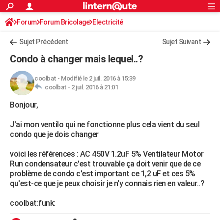
ACTUALITÉS
Forum
Forum Bricolage
Connexion
Electricité
S'inscrire
Rechercher
Société
Education
Villes
Politique
Faits Divers
Monde
+
SPORT
Sujet Précédent
Sujet Suivant
Football
Cyclisme
Forum
Coupe du monde 2026
Tennis
Rugby
CULTURE
Condo à changer mais lequel..?
TNT
Cinéma
Musique
Programme TV
Streaming
Sorties cinéma
+
FINANCE
coolbat
-
Modifié le 2 juil. 2016 à 15:39
coolbat -
2 juil. 2016 à 21:01
Impôts
Immobilier
Banque
Crédit
Retraite
Epargne
Risques naturels par ville
Assurance
AUTO
Bonjour,
Réserver un essai
Berlines
Forum auto
Essais
Citadines
SUV
+
HIGH-TECH
J'ai mon ventilo qui ne fonctionne plus cela vient du seul
Meilleur smartphone
Ordinateurs
Guide high-tech
Mobiles
Internet
Jeux vidéo
+
BRICOLAGE
condo que je dois changer
Aménagement intérieur
Cuisine
Jardinage
+
Forum
Extérieur
Salle de bains
Rangement
WEEK-END
voici les références : AC 450V 1.2uF 5% Ventilateur Motor
Run condensateur c'est trouvable ça doit venir que de ce
Escapades
Expositions
Week-end nature
Guides de France
Patrimoine
Musées
+
LIFESTYLE
problème de condo c'est important ce 1,2 uF et ces 5%
qu'est-ce que je peux choisir je n'y connais rien en valeur..?
Bien-être
Mode
+
Art de vivre
Loisirs
Modes de vie
SANTE
coolbat:funk:
Guide de la santé
Médicaments
+
Alimentation
Maladies
Sommeil
VOYAGE