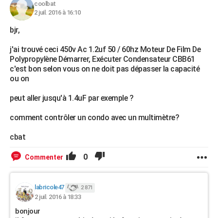
coolbat
2 juil. 2016 à 16:10
bjr,
j'ai trouvé ceci 450v Ac 1.2uf 50 / 60hz Moteur De Film De
Polypropylène Démarrer, Exécuter Condensateur CBB61
c'est bon selon vous on ne doit pas dépasser la capacité
ou on
peut aller jusqu'à 1.4uF par exemple ?
comment contrôler un condo avec un multimètre?
cbat
0
Commenter
labricole47
2 871
2 juil. 2016 à 18:33
bonjour