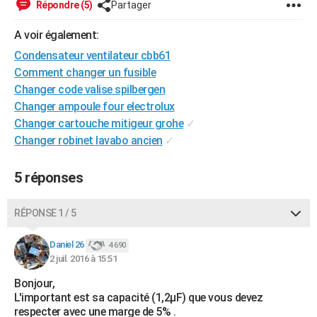
Répondre (5)
Partager
City break
Voyage de noces
Climat
Destinations
Voyage nature
Forum
+
PHOTO
A voir également:
GUIDES D'ACHAT
Condensateur ventilateur cbb61
Comment changer un fusible
BONS PLANS
Changer code valise spilbergen
CARTE DE VOEUX
Changer ampoule four electrolux
Changer cartouche mitigeur grohe
✓
Carte Bonne année
Carte Pâques
Carte de Noël
Carte Saint-Valentin
Carte d'anniversaire
DICTIONNAIRE
Changer robinet lavabo ancien
✓
Biographies
Expressions
Dictionnaire
Citations
Proverbes
PROGRAMME TV
5 réponses
COPAINS D'AVANT
RÉPONSE 1 / 5
Se connecter
Collèges
Universités
Service militaire
S'inscrire
Lycées
Primaires
Entreprises
Avis de recherche
AVIS DE DÉCÈS
Daniel 26
4 690
FORUM
2 juil. 2016 à 15:51
Lifestyle
Sport
Television
Cinema
Bricolage
Culture
Auto
Voyage
Bonjour,
L'important est sa capacité (1,2µF) que vous devez
respecter avec une marge de 5% .