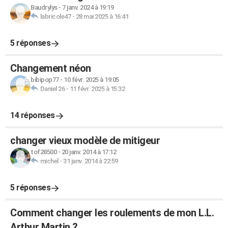
Baudrylys
-
7 janv. 2024 à 19:19
labricole47
-
28 mai 2025 à 16:41
5 réponses
Changement néon
bibipop77
-
10 févr. 2025 à 19:05
Daniel 26
-
11 févr. 2025 à 15:32
14 réponses
changer vieux modèle de mitigeur
tof28500
-
20 janv. 2014 à 17:12
michel
-
31 janv. 2014 à 22:59
5 réponses
Comment changer les roulements de mon L.L.
Arthur Martin ?