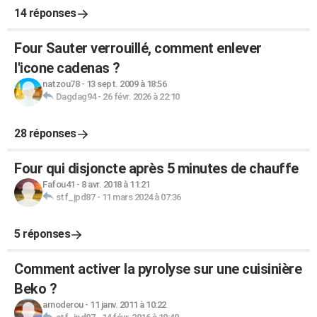
14 réponses
Four Sauter verrouillé, comment enlever
l'icone cadenas ?
natzou78
-
13 sept. 2009 à 18:56
Dagdag94
-
26 févr. 2026 à 22:10
28 réponses
Four qui disjoncte après 5 minutes de chauffe
Fafou41
-
8 avr. 2018 à 11:21
stf_jpd87
-
11 mars 2024 à 07:36
5 réponses
Comment activer la pyrolyse sur une cuisinière
Beko ?
arnoderou
-
11 janv. 2011 à 10:22