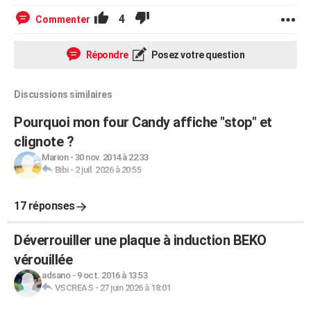
4
Commenter
Répondre
Posez votre question
Discussions similaires
Pourquoi mon four Candy affiche "stop" et
clignote ?
Marion
-
30 nov. 2014 à 22:33
Bibi
-
2 juil. 2026 à 20:55
17 réponses
Déverrouiller une plaque à induction BEKO
vérouillée
adsano
-
9 oct. 2016 à 13:53
VSCREAS
-
27 juin 2026 à 18:01