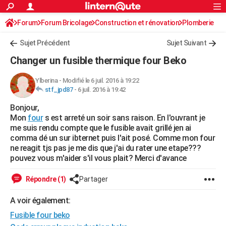
ACTUALITÉS
Forum
Forum Bricolage
Connexion
Construction et rénovation
S'inscrire
Plomberie
Rechercher
Société
Education
Villes
Politique
Faits Divers
Monde
+
SPORT
Sujet Précédent
Sujet Suivant
Football
Cyclisme
Forum
Coupe du monde 2026
Tennis
Rugby
CULTURE
Changer un fusible thermique four Beko
TNT
Cinéma
Musique
Programme TV
Streaming
Sorties cinéma
+
FINANCE
Ylberina
-
Modifié le 6 juil. 2016 à 19:22
stf_jpd87
-
6 juil. 2016 à 19:42
Impôts
Immobilier
Banque
Crédit
Retraite
Epargne
Risques naturels par ville
Assurance
AUTO
Bonjour,
Réserver un essai
Berlines
Forum auto
Essais
Citadines
SUV
+
HIGH-TECH
Mon
four
s est arreté un soir sans raison. En l'ouvrant je
me suis rendu compte que le fusible avait grillé jen ai
Meilleur smartphone
Ordinateurs
Guide high-tech
Mobiles
Internet
Jeux vidéo
+
BRICOLAGE
comma dé un sur ibternet puis l'ait posé. Comme mon four
ne reagit tjs pas je me dis que j'ai du rater une etape???
Aménagement intérieur
Cuisine
Jardinage
+
Forum
Extérieur
Salle de bains
Rangement
WEEK-END
pouvez vous m'aider s'il vous plait? Merci d'avance
Escapades
Expositions
Week-end nature
Guides de France
Patrimoine
Musées
+
LIFESTYLE
Répondre (1)
Partager
Bien-être
Mode
+
Art de vivre
Loisirs
Modes de vie
SANTE
A voir également:
Fusible four beko
Guide de la santé
Médicaments
+
Alimentation
Maladies
Sommeil
VOYAGE