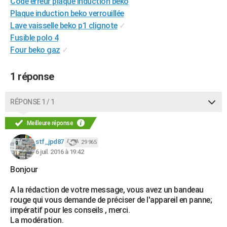
Code erreur plaque induction beko
City break
Voyage de noces
Climat
Destinations
Voyage nature
Forum
+
PHOTO
Plaque induction beko verrouillée
Lave vaisselle beko p1 clignote
✓
GUIDES D'ACHAT
Fusible polo 4
Four beko gaz
✓
BONS PLANS
CARTE DE VOEUX
1 réponse
Carte Bonne année
Carte Pâques
Carte de Noël
Carte Saint-Valentin
Carte d'anniversaire
DICTIONNAIRE
RÉPONSE 1 / 1
Biographies
Expressions
Dictionnaire
Citations
Proverbes
PROGRAMME TV
Meilleure réponse
COPAINS D'AVANT
stf_jpd87
29 965
6 juil. 2016 à 19:42
Se connecter
Collèges
Universités
Service militaire
S'inscrire
Lycées
Primaires
Entreprises
Avis de recherche
AVIS DE DÉCÈS
Bonjour
FORUM
A la rédaction de votre message, vous avez un bandeau
Lifestyle
Sport
Television
Cinema
Bricolage
Culture
Auto
Voyage
rouge qui vous demande de préciser de l'appareil en panne;
impératif pour les conseils , merci.
La modération.