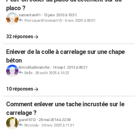
placo ?
samaritain91
-
13 janv. 2010 à 10:51
PerroquetEtonnant10
-
6 nov. 2025 à 00:01
32 réponses
Enlever de la colle à carrelage sur une chape
béton
Bricoldudimanche
-
14 sept. 2013 à 08:21
Bella
-
30 août 2025 à 10:22
10 réponses
Comment enlever une tache incrustée sur le
carrelage ?
gazel1012
-
28 mai 2014 à 22:38
Ricotalu
-
24 nov. 2025 à 11:31