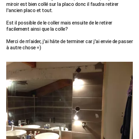
miroir est bien collé sur la placo donc il faudra retirer
City break
Voyage de noces
Climat
Destinations
Voyage nature
Forum
+
PHOTO
l'ancien placo et tout.
GUIDES D'ACHAT
Est il possible de le coller mais ensuite de le retirer
facilement ainsi que la colle?
BONS PLANS
Merci de m'aider, j'ai hâte de terminer car j'ai envie de passer
CARTE DE VOEUX
à autre chose =)
Carte Bonne année
Carte Pâques
Carte de Noël
Carte Saint-Valentin
Carte d'anniversaire
DICTIONNAIRE
Biographies
Expressions
Dictionnaire
Citations
Proverbes
PROGRAMME TV
COPAINS D'AVANT
Se connecter
Collèges
Universités
Service militaire
S'inscrire
Lycées
Primaires
Entreprises
Avis de recherche
AVIS DE DÉCÈS
FORUM
Lifestyle
Sport
Television
Cinema
Bricolage
Culture
Auto
Voyage