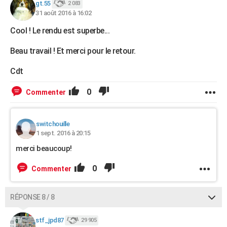
gt.55
2 083
31 août 2016 à 16:02
Cool ! Le rendu est superbe...
Beau travail ! Et merci pour le retour.
Cdt
0
Commenter
switchouille
1 sept. 2016 à 20:15
merci beaucoup!
0
Commenter
RÉPONSE 8 / 8
stf_jpd87
29 905