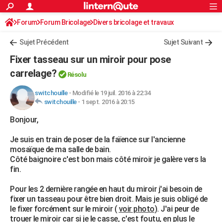
ACTUALITÉS
Forum
Forum Bricolage
Connexion
Divers bricolage et travaux
S'inscrire
Rechercher
Société
Education
Villes
Politique
Faits Divers
Monde
+
SPORT
Sujet Précédent
Sujet Suivant
Football
Cyclisme
Forum
Coupe du monde 2026
Tennis
Rugby
CULTURE
Fixer tasseau sur un miroir pour pose
TNT
Cinéma
Musique
Programme TV
Streaming
Sorties cinéma
+
carrelage?
FINANCE
Résolu
Impôts
Immobilier
Banque
Crédit
Retraite
Epargne
Risques naturels par ville
Assurance
AUTO
switchouille
-
Modifié le 19 juil. 2016 à 22:34
switchouille
-
1 sept. 2016 à 20:15
Réserver un essai
Berlines
Forum auto
Essais
Citadines
SUV
+
HIGH-TECH
Bonjour,
Meilleur smartphone
Ordinateurs
Guide high-tech
Mobiles
Internet
Jeux vidéo
+
BRICOLAGE
Je suis en train de poser de la faïence sur l'ancienne
mosaïque de ma salle de bain.
Aménagement intérieur
Cuisine
Jardinage
+
Forum
Extérieur
Salle de bains
Rangement
WEEK-END
Côté baignoire c'est bon mais côté miroir je galère vers la
fin.
Escapades
Expositions
Week-end nature
Guides de France
Patrimoine
Musées
+
LIFESTYLE
Pour les 2 dernière rangée en haut du miroir j'ai besoin de
Bien-être
Mode
+
Art de vivre
Loisirs
Modes de vie
SANTE
fixer un tasseau pour être bien droit. Mais je suis obligé de
le fixer forcément sur le miroir (
voir photo
). J'ai peur de
Guide de la santé
Médicaments
+
Alimentation
Maladies
Sommeil
VOYAGE
trouer le miroir car si je le casse, c'est foutu, en plus le