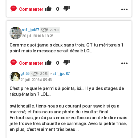
0
Commenter
stf_jpd87
29 905
20 juil. 2016 à 18:25
Comme quoi :jamais deux sans trois. GT tu mériterais 1
point mais le message serait décalé LOL
0
Commenter
gt.55
>
stf_jpd87
2 083
21 juil. 2016 à 09:43
C'est pire que le permis à points, ici... Il y a des stages de
récupération ? LOL...
switchouille, tiens-nous au courant pour savoir si ça a
marché, et fais-nous une photo du résultat final !
En tout cas, je n'ai pas encore eu l'occasion de le dire mais
je le trouve très chouette ce carrelage. Avec la petite frise,
en plus, c'est vraiment très beau...