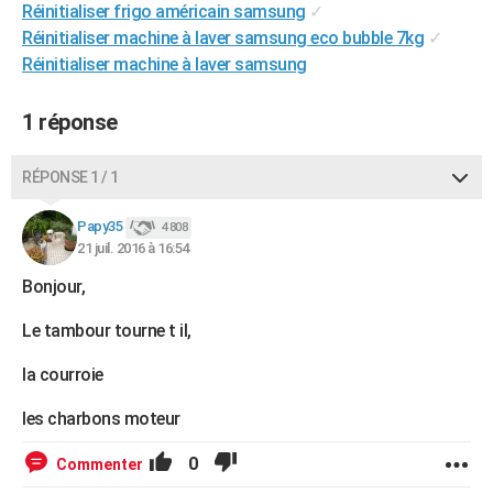
Réinitialiser frigo américain samsung
✓
City break
Voyage de noces
Climat
Destinations
Voyage nature
Forum
+
PHOTO
Réinitialiser machine à laver samsung eco bubble 7kg
✓
Réinitialiser machine à laver samsung
GUIDES D'ACHAT
BONS PLANS
1 réponse
CARTE DE VOEUX
RÉPONSE 1 / 1
Carte Bonne année
Carte Pâques
Carte de Noël
Carte Saint-Valentin
Carte d'anniversaire
DICTIONNAIRE
Papy35
4 808
Biographies
Expressions
Dictionnaire
Citations
Proverbes
21 juil. 2016 à 16:54
PROGRAMME TV
Bonjour,
COPAINS D'AVANT
Le tambour tourne t il,
Se connecter
Collèges
Universités
Service militaire
S'inscrire
Lycées
Primaires
Entreprises
Avis de recherche
AVIS DE DÉCÈS
la courroie
FORUM
les charbons moteur
Lifestyle
Sport
Television
Cinema
Bricolage
Culture
Auto
Voyage
0
Commenter