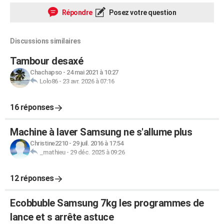
Répondre
Posez votre question
Discussions similaires
Tambour desaxé
Chachapso
-
24 mai 2021 à 10:27
Lolo86
-
23 avr. 2026 à 07:16
16 réponses
Machine à laver Samsung ne s'allume plus
Christine2210
-
29 juil. 2016 à 17:54
_mathieu
-
29 déc. 2025 à 09:26
12 réponses
Ecobbuble Samsung 7kg les programmes de
lance et s arrête astuce