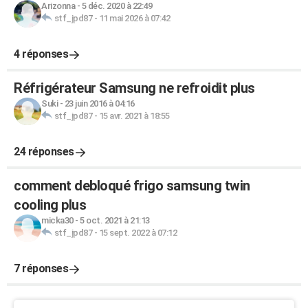
Arizonna
-
5 déc. 2020 à 22:49
stf_jpd87
-
11 mai 2026 à 07:42
4 réponses
Réfrigérateur Samsung ne refroidit plus
Suki
-
23 juin 2016 à 04:16
stf_jpd87
-
15 avr. 2021 à 18:55
24 réponses
comment debloqué frigo samsung twin
cooling plus
micka30
-
5 oct. 2021 à 21:13
stf_jpd87
-
15 sept. 2022 à 07:12
7 réponses