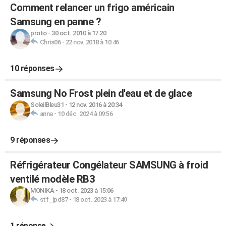
Comment relancer un frigo américain
Samsung en panne ?
proto
-
30 oct. 2010 à 17:20
Chris06
-
22 nov. 2018 à 10:46
10 réponses
Samsung No Frost plein d'eau et de glace
SoleilBleu31
-
12 nov. 2016 à 20:34
anna
-
10 déc. 2024 à 09:56
9 réponses
Réfrigérateur Congélateur SAMSUNG à froid
ventilé modèle RB3
MONIKA
-
18 oct. 2023 à 15:06
stf_jpd87
-
18 oct. 2023 à 17:49
1 réponse