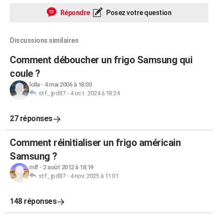
Répondre
Posez votre question
Discussions similaires
Comment déboucher un frigo Samsung qui
coule ?
lolla
-
4 mai 2006 à 18:00
stf_jpd87
-
4 oct. 2024 à 18:24
27 réponses
Comment réinitialiser un frigo américain
Samsung ?
mlf
-
2 août 2012 à 18:19
stf_jpd87
-
4 nov. 2025 à 11:01
148 réponses