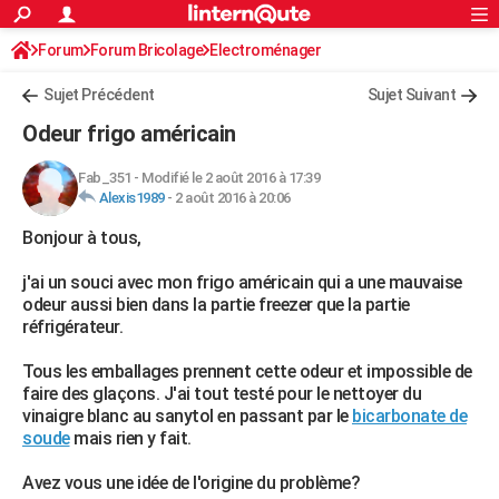
ACTUALITÉS
Forum
Forum Bricolage
Connexion
Electroménager
S'inscrire
Rechercher
Société
Education
Villes
Politique
Faits Divers
Monde
+
SPORT
Sujet Précédent
Sujet Suivant
Football
Cyclisme
Forum
Coupe du monde 2026
Tennis
Rugby
CULTURE
Odeur frigo américain
TNT
Cinéma
Musique
Programme TV
Streaming
Sorties cinéma
+
FINANCE
Fab_351
-
Modifié le 2 août 2016 à 17:39
Alexis1989
-
2 août 2016 à 20:06
Impôts
Immobilier
Banque
Crédit
Retraite
Epargne
Risques naturels par ville
Assurance
AUTO
Bonjour à tous,
Réserver un essai
Berlines
Forum auto
Essais
Citadines
SUV
+
HIGH-TECH
j'ai un souci avec mon frigo américain qui a une mauvaise
Meilleur smartphone
Ordinateurs
Guide high-tech
Mobiles
Internet
Jeux vidéo
+
BRICOLAGE
odeur aussi bien dans la partie freezer que la partie
réfrigérateur.
Aménagement intérieur
Cuisine
Jardinage
+
Forum
Extérieur
Salle de bains
Rangement
WEEK-END
Tous les emballages prennent cette odeur et impossible de
Escapades
Expositions
Week-end nature
Guides de France
Patrimoine
Musées
+
LIFESTYLE
faire des glaçons. J'ai tout testé pour le nettoyer du
vinaigre blanc au sanytol en passant par le
bicarbonate de
Bien-être
Mode
+
Art de vivre
Loisirs
Modes de vie
SANTE
soude
mais rien y fait.
Guide de la santé
Médicaments
+
Alimentation
Maladies
Sommeil
VOYAGE
Avez vous une idée de l'origine du problème?