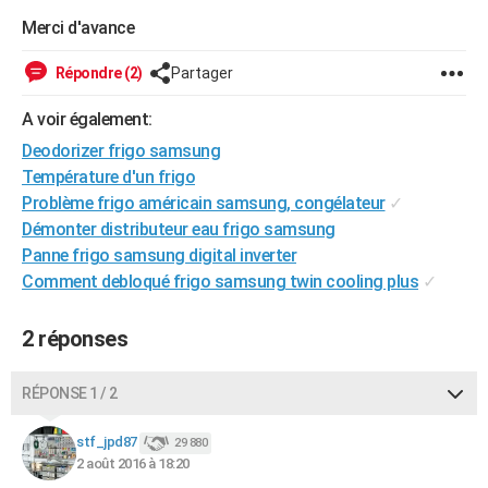
City break
Voyage de noces
Climat
Destinations
Voyage nature
Forum
+
Merci d'avance
PHOTO
GUIDES D'ACHAT
Répondre (2)
Partager
BONS PLANS
A voir également:
Deodorizer frigo samsung
CARTE DE VOEUX
Température d'un frigo
Carte Bonne année
Carte Pâques
Carte de Noël
Carte Saint-Valentin
Carte d'anniversaire
Problème frigo américain samsung, congélateur
✓
DICTIONNAIRE
Démonter distributeur eau frigo samsung
Biographies
Expressions
Dictionnaire
Citations
Proverbes
PROGRAMME TV
Panne frigo samsung digital inverter
Comment debloqué frigo samsung twin cooling plus
✓
COPAINS D'AVANT
Se connecter
Collèges
Universités
Service militaire
S'inscrire
Lycées
Primaires
Entreprises
Avis de recherche
2 réponses
AVIS DE DÉCÈS
FORUM
RÉPONSE 1 / 2
Lifestyle
Sport
Television
Cinema
Bricolage
Culture
Auto
Voyage
stf_jpd87
29 880
2 août 2016 à 18:20