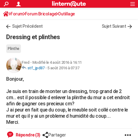
ACTUALITÉS
Forum
Forum Bricolage
Connexion
Outillage
S'inscrire
Rechercher
Société
Education
Villes
Politique
Faits Divers
Monde
+
SPORT
Sujet Précédent
Sujet Suivant
Football
Cyclisme
Forum
Coupe du monde 2026
Tennis
Rugby
CULTURE
Dressing et plinthes
TNT
Cinéma
Musique
Programme TV
Streaming
Sorties cinéma
+
FINANCE
Plinthe
Impôts
Immobilier
Banque
Crédit
Retraite
Epargne
Risques naturels par ville
Assurance
AUTO
Fred
-
Modifié le 4 août 2016 à 16:11
stf_jpd87
-
5 août 2016 à 07:37
Réserver un essai
Berlines
Forum auto
Essais
Citadines
SUV
+
HIGH-TECH
Bonjour,
Meilleur smartphone
Ordinateurs
Guide high-tech
Mobiles
Internet
Jeux vidéo
+
BRICOLAGE
Je suis en train de monter un dressing, trop grand de 2
Aménagement intérieur
Cuisine
Jardinage
+
Forum
Extérieur
Salle de bains
Rangement
WEEK-END
cm... est il possible d enlever la plinthe du mur a cet endroit
afin de gagner ces precieux cm?
Escapades
Expositions
Week-end nature
Guides de France
Patrimoine
Musées
+
LIFESTYLE
J ai peur en fait que du coup, le meuble soit collé contre le
mur et qu il y ai un probleme d humidité du coup....
Bien-être
Mode
+
Art de vivre
Loisirs
Modes de vie
SANTE
Merci.
Guide de la santé
Médicaments
+
Alimentation
Maladies
Sommeil
VOYAGE
Répondre (3)
Partager