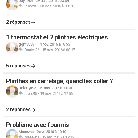
Jay1984
-
29 oct. 2016 à 23:04
Icare95
-
30 oct. 2016 à 08:31
2 réponses
1 thermostat et 2 plinthes électriques
ggm3537
-
14 nov. 2016 à 18:53
Daniel 26
-
15 nov. 2016 à 08:17
5 réponses
Plinthes en carrelage, quand les coller ?
Bidouya92
-
19 nov. 2016 à 13:30
Icare95
-
19 nov. 2016 à 17:56
2 réponses
Problème avec fourmis
Masevna
-
2 avr. 2016 à 10:10
Masevna
-
12 avr. 2016 à 17:15