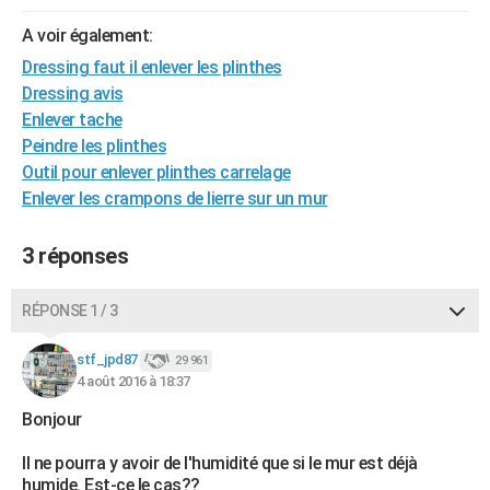
City break
Voyage de noces
Climat
Destinations
Voyage nature
Forum
+
PHOTO
A voir également:
Dressing faut il enlever les plinthes
GUIDES D'ACHAT
Dressing avis
BONS PLANS
Enlever tache
Peindre les plinthes
CARTE DE VOEUX
Outil pour enlever plinthes carrelage
Enlever les crampons de lierre sur un mur
Carte Bonne année
Carte Pâques
Carte de Noël
Carte Saint-Valentin
Carte d'anniversaire
DICTIONNAIRE
Biographies
Expressions
Dictionnaire
Citations
Proverbes
PROGRAMME TV
3 réponses
COPAINS D'AVANT
RÉPONSE 1 / 3
Se connecter
Collèges
Universités
Service militaire
S'inscrire
Lycées
Primaires
Entreprises
Avis de recherche
AVIS DE DÉCÈS
stf_jpd87
29 961
FORUM
4 août 2016 à 18:37
Bonjour
Lifestyle
Sport
Television
Cinema
Bricolage
Culture
Auto
Voyage
Il ne pourra y avoir de l'humidité que si le mur est déjà
humide. Est-ce le cas??