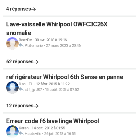
4 réponses
Lave-vaisselle Whirlpool OWFC3C26X
anomalie
BaazDe
-
30 avr. 2018 à 19:16
Ptitemarie
-
27 mars 2023 à 20:46
62 réponses
refrigérateur Whirlpool 6th Sense en panne
Dan.I.EL
-
12 févr. 2015 à 11:22
stf_jpd87
-
15 août 2025 à 07:52
12 réponses
Erreur code f6 lave linge Whirlpool
Karen
-
14 oct. 2012 à 01:55
Hauteville
-
26 juil. 2018 à 16:55