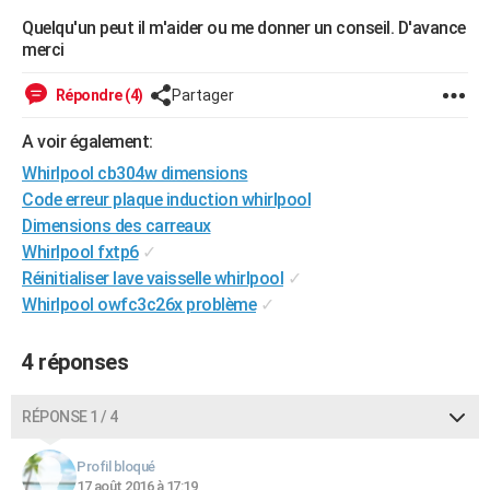
City break
Voyage de noces
Climat
Destinations
Voyage nature
Forum
+
Quelqu'un peut il m'aider ou me donner un conseil. D'avance
PHOTO
merci
GUIDES D'ACHAT
Répondre (4)
Partager
BONS PLANS
A voir également:
CARTE DE VOEUX
Whirlpool cb304w dimensions
Carte Bonne année
Carte Pâques
Carte de Noël
Carte Saint-Valentin
Carte d'anniversaire
Code erreur plaque induction whirlpool
DICTIONNAIRE
Dimensions des carreaux
Biographies
Expressions
Dictionnaire
Citations
Proverbes
PROGRAMME TV
Whirlpool fxtp6
✓
Réinitialiser lave vaisselle whirlpool
✓
COPAINS D'AVANT
Whirlpool owfc3c26x problème
✓
Se connecter
Collèges
Universités
Service militaire
S'inscrire
Lycées
Primaires
Entreprises
Avis de recherche
AVIS DE DÉCÈS
4 réponses
FORUM
RÉPONSE 1 / 4
Lifestyle
Sport
Television
Cinema
Bricolage
Culture
Auto
Voyage
Profil bloqué
17 août 2016 à 17:19