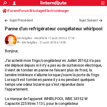
ACTUALITÉS
Forum
Forum Bricolage
Connexion
Electroménager
S'inscrire
Rechercher
Société
Education
Villes
Politique
Faits Divers
Monde
+
SPORT
Sujet Précédent
Sujet Suivant
Football
Cyclisme
Forum
Coupe du monde 2026
Tennis
Rugby
CULTURE
Panne d'un refrigérateur congélateur whirlpool
TNT
Cinéma
Musique
Programme TV
Streaming
Sorties cinéma
+
FINANCE
Michelgilles
-
Modifié le 17 août 2016 à 17:18
Michelgilles -
21 août 2016 à 14:38
Impôts
Immobilier
Banque
Crédit
Retraite
Epargne
Risques naturels par ville
Assurance
AUTO
Bonjour,
Réserver un essai
Berlines
Forum auto
Essais
Citadines
SUV
+
HIGH-TECH
J'ai acheté mon frigo/congélateur en Juillet 2014,il n'a pas
Meilleur smartphone
Ordinateurs
Guide high-tech
Mobiles
Internet
Jeux vidéo
+
BRICOLAGE
eté déplacé depuis ni il n'y a pas eu de surtension électrique,
il vient de tomber en panne ne faisant plus de froid, la
Aménagement intérieur
Cuisine
Jardinage
+
Forum
Extérieur
Salle de bains
Rangement
WEEK-END
lumière intérieure s'allume lorsque j'ouvre la porte du frigo.
Lorsqu'il est tombé en panne il y a eu pendant quelques
Escapades
Expositions
Week-end nature
Guides de France
Patrimoine
Musées
+
LIFESTYLE
temps une odeur bizarre qui s'est répandue dans
l'appartement.
Bien-être
Mode
+
Art de vivre
Loisirs
Modes de vie
SANTE
La marque de l'appareil: WHIRLPOOL WBE 34152 W
Guide de la santé
Médicaments
+
Alimentation
Maladies
Sommeil
VOYAGE
Capacité 225 litres 113 L pour le congélateur