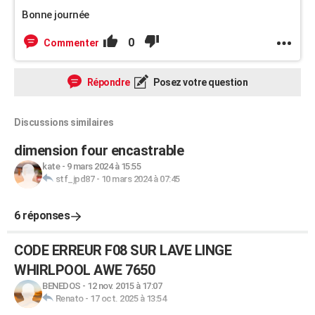
Bonne journée
0
Commenter
Répondre
Posez votre question
Discussions similaires
dimension four encastrable
kate
-
9 mars 2024 à 15:55
stf_jpd87
-
10 mars 2024 à 07:45
6 réponses
CODE ERREUR F08 SUR LAVE LINGE
WHIRLPOOL AWE 7650
BENEDOS
-
12 nov. 2015 à 17:07
Renato
-
17 oct. 2025 à 13:54