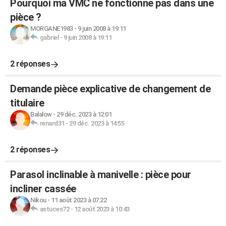
Pourquoi ma VMC ne fonctionne pas dans une
pièce ?
MORGANE1983
-
9 juin 2008 à 19:11
gabriel
-
9 juin 2008 à 19:11
2 réponses
Demande pièce explicative de changement de
titulaire
Balalow
-
29 déc. 2023 à 12:01
renard31
-
29 déc. 2023 à 14:55
2 réponses
Parasol inclinable à manivelle : pièce pour
incliner cassée
Nikou
-
11 août 2023 à 07:22
astuces72
-
12 août 2023 à 10:43