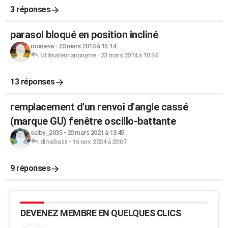
3 réponses
parasol bloqué en position incliné
monieva
-
20 mars 2014 à 15:14
Utilisateur anonyme
-
23 mars 2014 à 10:34
13 réponses
remplacement d'un renvoi d'angle cassé
(marque GU) fenêtre oscillo-battante
selby_2035
-
20 mars 2021 à 13:45
dimebazz
-
16 nov. 2024 à 20:07
9 réponses
DEVENEZ MEMBRE EN QUELQUES CLICS