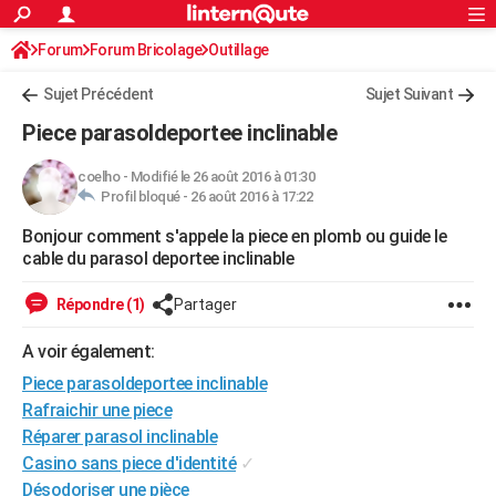
ACTUALITÉS
Forum
Forum Bricolage
Connexion
Outillage
S'inscrire
Rechercher
Société
Education
Villes
Politique
Faits Divers
Monde
+
SPORT
Sujet Précédent
Sujet Suivant
Football
Cyclisme
Forum
Coupe du monde 2026
Tennis
Rugby
CULTURE
Piece parasoldeportee inclinable
TNT
Cinéma
Musique
Programme TV
Streaming
Sorties cinéma
+
FINANCE
coelho
-
Modifié le 26 août 2016 à 01:30
Profil bloqué -
26 août 2016 à 17:22
Impôts
Immobilier
Banque
Crédit
Retraite
Epargne
Risques naturels par ville
Assurance
AUTO
Bonjour comment s'appele la piece en plomb ou guide le
Réserver un essai
Berlines
Forum auto
Essais
Citadines
SUV
+
HIGH-TECH
cable du parasol deportee inclinable
Meilleur smartphone
Ordinateurs
Guide high-tech
Mobiles
Internet
Jeux vidéo
+
BRICOLAGE
Répondre (1)
Partager
Aménagement intérieur
Cuisine
Jardinage
+
Forum
Extérieur
Salle de bains
Rangement
WEEK-END
A voir également:
Escapades
Expositions
Week-end nature
Guides de France
Patrimoine
Musées
+
Piece parasoldeportee inclinable
LIFESTYLE
Rafraichir une piece
Bien-être
Mode
+
Art de vivre
Loisirs
Modes de vie
SANTE
Réparer parasol inclinable
Casino sans piece d'identité
✓
Guide de la santé
Médicaments
+
Alimentation
Maladies
Sommeil
VOYAGE
Désodoriser une pièce