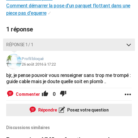
Comment démarrer la pose d'un parquet flottant dans une
City break
Voyage de noces
Climat
Destinations
Voyage nature
Forum
+
PHOTO
piece pas d'equerre
✓
GUIDES D'ACHAT
1 réponse
BONS PLANS
CARTE DE VOEUX
RÉPONSE 1 / 1
Carte Bonne année
Carte Pâques
Carte de Noël
Carte Saint-Valentin
Carte d'anniversaire
DICTIONNAIRE
Profil bloqué
26 août 2016 à 17:22
Biographies
Expressions
Dictionnaire
Citations
Proverbes
PROGRAMME TV
bjr, je pense pouvoir vous renseigner sans trop me trompé :
guide cable mais je doute quelle soit en plomb ..
COPAINS D'AVANT
Se connecter
Collèges
Universités
Service militaire
S'inscrire
Lycées
Primaires
Entreprises
Avis de recherche
0
Commenter
AVIS DE DÉCÈS
FORUM
Répondre
Posez votre question
Lifestyle
Sport
Television
Cinema
Bricolage
Culture
Auto
Voyage
Discussions similaires