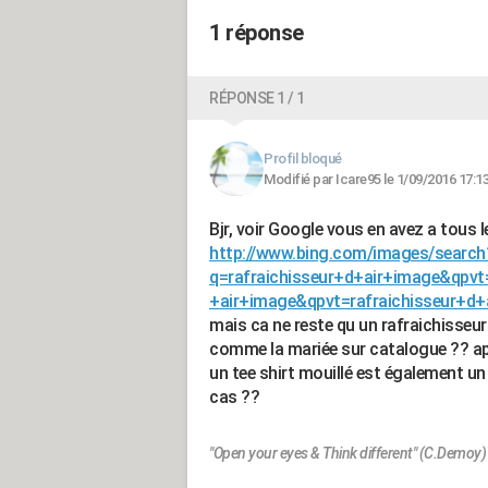
1 réponse
RÉPONSE 1 / 1
Profil bloqué
Modifié par Icare95 le 1/09/2016 17:1
Bjr, voir Google vous en avez a tous les
http://www.bing.com/images/search
q=rafraichisseur+d+air+image&qpvt
+air+image&qpvt=rafraichisseur+d
mais ca ne reste qu un rafraichisseur 
comme la mariée sur catalogue ?? aprè
un tee shirt mouillé est également un 
cas ??
"Open your eyes & Think different" (C.Demoy)