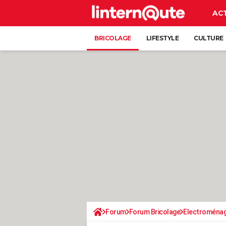
AC
BRICOLAGE
LIFESTYLE
CULTURE
Forum
Forum Bricolage
Electroména