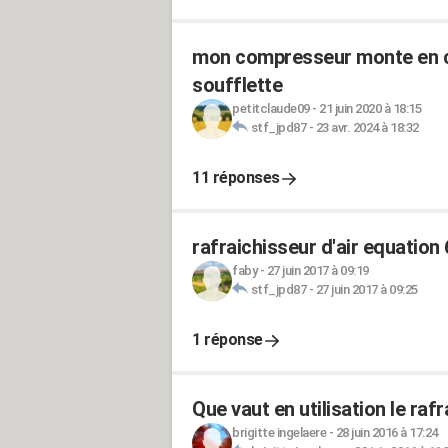
mon compresseur monte en ch
soufflette
petitclaude09
-
21 juin 2020 à 18:15
stf_jpd87
-
23 avr. 2024 à 18:32
11 réponses
rafraichisseur d'air equation 
faby
-
27 juin 2017 à 09:19
stf_jpd87
-
27 juin 2017 à 09:25
1 réponse
Que vaut en utilisation le rafr
brigitte ingelaere
-
28 juin 2016 à 17:24