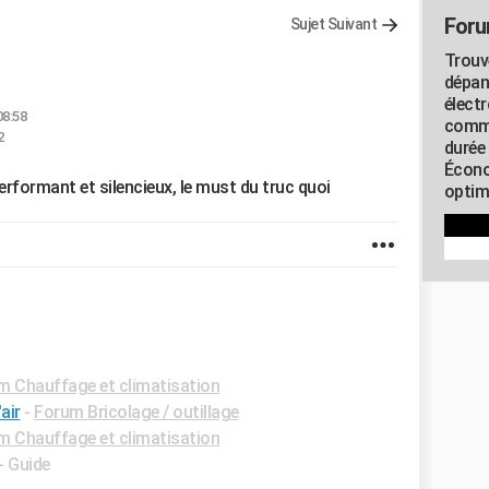
Foru
Sujet Suivant
Trouv
dépan
élect
08:58
commu
2
durée
Écono
rformant et silencieux, le must du truc quoi
optimi
m Chauffage et climatisation
air
-
Forum Bricolage / outillage
m Chauffage et climatisation
- Guide