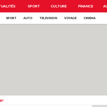
TUALITÉS
SPORT
CULTURE
FINANCE
A
SPORT
AUTO
TELEVISION
VOYAGE
CINEMA
ger