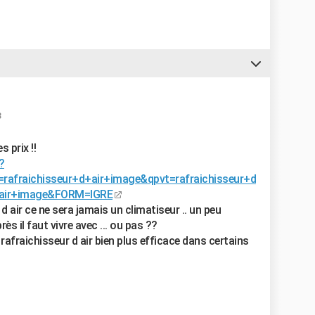
3
 prix !!
?
=rafraichisseur+d+air+image&qpvt=rafraichisseur+d
+air+image&FORM=IGRE
d air ce ne sera jamais un climatiseur .. un peu
s il faut vivre avec ... ou pas ??
rafraichisseur d air bien plus efficace dans certains