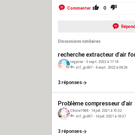
0
Commenter
Répond
Discussions similaires
recherche extracteur d'air fo
regysse
-
3 sept. 2022 à 17:18
stf_jpd87
-
4 sept. 2022 à 08:26
3 réponses
Problème compresseur d'air
Cliona1988
-
14 juil. 2021 à 15:32
stf_jpd87
-
14 juil. 2021 à 18:37
3 réponses