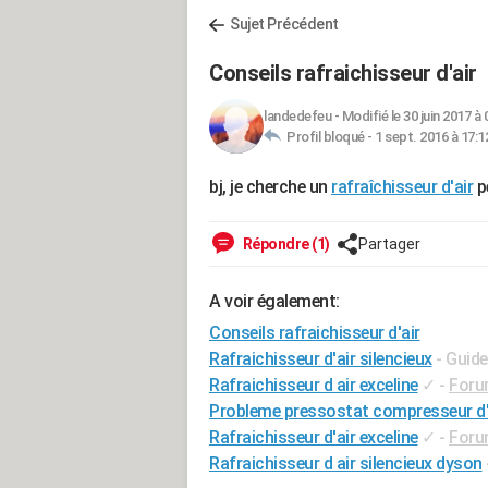
Sujet Précédent
Conseils rafraichisseur d'air
landedefeu
-
Modifié le 30 juin 2017 à 
Profil bloqué -
1 sept. 2016 à 17:1
bj, je cherche un
rafraîchisseur d'air
pe
Répondre (1)
Partager
A voir également:
Conseils rafraichisseur d'air
Rafraichisseur d'air silencieux
- Guide
Rafraichisseur d air exceline
✓
-
Foru
Probleme pressostat compresseur d'
Rafraichisseur d'air exceline
✓
-
Foru
Rafraichisseur d air silencieux dyson