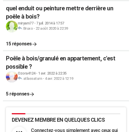
quel enduit ou peinture mettre derrière un
poêle à bois?
miryam77
-
7 juil. 2014 à 17:57
Bruxo
-
22 août 2020 à 22:39
15 réponses
Poêle à bois/granulé en appartement, c'est
possible ?
Ozora4124
-
1 avr. 2022 à 22:35
atlassaturn
-
4 avr. 2022 à 12:19
5 réponses
DEVENEZ MEMBRE EN QUELQUES CLICS
Connectez-vous simplement avec ceux qui