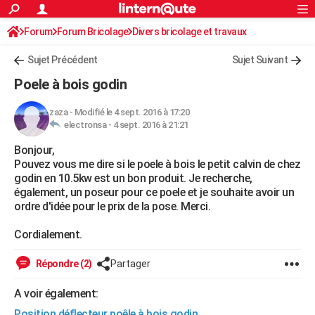
ACTUALITÉS
Forum
Forum Bricolage
Connexion
Divers bricolage et travaux
S'inscrire
Rechercher
Société
Education
Villes
Politique
Faits Divers
Monde
+
SPORT
Sujet Précédent
Sujet Suivant
Football
Cyclisme
Forum
Coupe du monde 2026
Tennis
Rugby
CULTURE
Poele à bois godin
TNT
Cinéma
Musique
Programme TV
Streaming
Sorties cinéma
+
FINANCE
zaza
-
Modifié le 4 sept. 2016 à 17:20
electronsa -
4 sept. 2016 à 21:21
Impôts
Immobilier
Banque
Crédit
Retraite
Epargne
Risques naturels par ville
Assurance
AUTO
Bonjour,
Réserver un essai
Berlines
Forum auto
Essais
Citadines
SUV
+
HIGH-TECH
Pouvez vous me dire si le poele à bois le petit calvin de chez
godin en 10.5kw est un bon produit. Je recherche,
Meilleur smartphone
Ordinateurs
Guide high-tech
Mobiles
Internet
Jeux vidéo
+
BRICOLAGE
également, un poseur pour ce poele et je souhaite avoir un
ordre d'idée pour le prix de la pose. Merci.
Aménagement intérieur
Cuisine
Jardinage
+
Forum
Extérieur
Salle de bains
Rangement
WEEK-END
Cordialement.
Escapades
Expositions
Week-end nature
Guides de France
Patrimoine
Musées
+
LIFESTYLE
Répondre (2)
Partager
Bien-être
Mode
+
Art de vivre
Loisirs
Modes de vie
SANTE
A voir également:
Guide de la santé
Médicaments
+
Alimentation
Maladies
Sommeil
VOYAGE
Position déflecteur poêle à bois godin