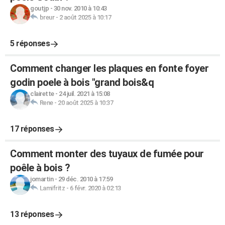
goutjp
-
30 nov. 2010 à 10:43
breur
-
2 août 2025 à 10:17
5 réponses
Comment changer les plaques en fonte foyer
godin poele à bois "grand bois&q
clairette
-
24 juil. 2021 à 15:08
Rene
-
20 août 2025 à 10:37
17 réponses
Comment monter des tuyaux de fumée pour
poêle à bois ?
jomartin
-
29 déc. 2010 à 17:59
Lamifritz
-
6 févr. 2020 à 02:13
13 réponses