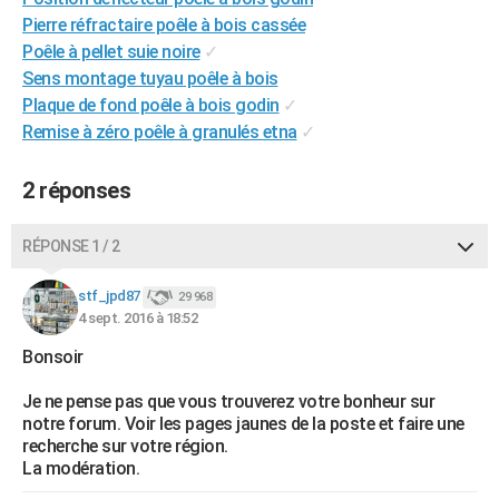
City break
Voyage de noces
Climat
Destinations
Voyage nature
Forum
+
Pierre réfractaire poêle à bois cassée
PHOTO
Poêle à pellet suie noire
✓
GUIDES D'ACHAT
Sens montage tuyau poêle à bois
Plaque de fond poêle à bois godin
✓
BONS PLANS
Remise à zéro poêle à granulés etna
✓
CARTE DE VOEUX
2 réponses
Carte Bonne année
Carte Pâques
Carte de Noël
Carte Saint-Valentin
Carte d'anniversaire
DICTIONNAIRE
RÉPONSE 1 / 2
Biographies
Expressions
Dictionnaire
Citations
Proverbes
PROGRAMME TV
stf_jpd87
COPAINS D'AVANT
29 968
4 sept. 2016 à 18:52
Se connecter
Collèges
Universités
Service militaire
S'inscrire
Lycées
Primaires
Entreprises
Avis de recherche
AVIS DE DÉCÈS
Bonsoir
FORUM
Je ne pense pas que vous trouverez votre bonheur sur
notre forum. Voir les pages jaunes de la poste et faire une
Lifestyle
Sport
Television
Cinema
Bricolage
Culture
Auto
Voyage
recherche sur votre région.
La modération.