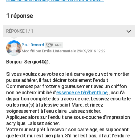
City break
Voyage de noces
Climat
Destinations
Voyage nature
Forum
+
PHOTO
1 réponse
GUIDES D'ACHAT
RÉPONSE 1 / 1
BONS PLANS
CARTE DE VOEUX
Paul-Bernard
4 680
Modifié par Emilie-Linternaute le 29/09/2016 12:22
Carte Bonne année
Carte Pâques
Carte de Noël
Carte Saint-Valentin
Carte d'anniversaire
DICTIONNAIRE
Bonjour
Sergio40@
.
Biographies
Expressions
Dictionnaire
Citations
Proverbes
PROGRAMME TV
Si vous voulez que votre colle à carrelage ou votre mortier
puisse adhérer, il faut décirer totalement l'enduit.
COPAINS D'AVANT
Commencez par frotter vigoureusement avec un chiffon
non pelucheux imbibé d'
essence de térébenthine
, jusqu'à
Se connecter
Collèges
Universités
Service militaire
S'inscrire
Lycées
Primaires
Entreprises
Avis de recherche
AVIS DE DÉCÈS
disparition complète des traces de cire. Lessivez ensuite le
ou les mur(s) à la lessive saint Marc, et rincez
FORUM
soigneusement à l'eau claire. Laissez sécher.
Appliquez alors sur l'enduit une sous-couche d'impression
Lifestyle
Sport
Television
Cinema
Bricolage
Culture
Auto
Voyage
acrylique. Laissez sécher.
Votre mur est prêt à recevoir son carrelage, en supposant
que le-dit mur est bien plan. S'il ne l'est pas, il faut l'enduire