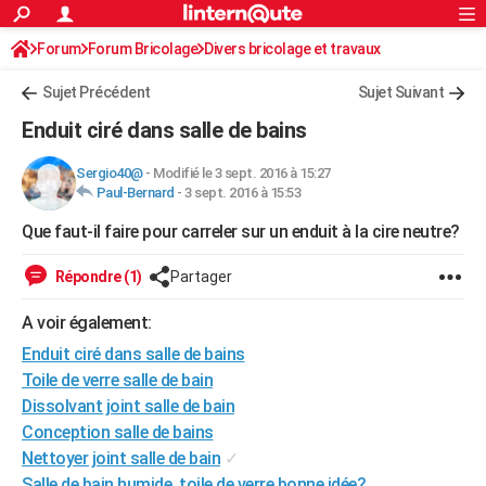
ACTUALITÉS
Forum
Forum Bricolage
Connexion
Divers bricolage et travaux
S'inscrire
Rechercher
Société
Education
Villes
Politique
Faits Divers
Monde
+
SPORT
Sujet Précédent
Sujet Suivant
Football
Cyclisme
Forum
Coupe du monde 2026
Tennis
Rugby
CULTURE
Enduit ciré dans salle de bains
TNT
Cinéma
Musique
Programme TV
Streaming
Sorties cinéma
+
FINANCE
Sergio40@
-
Modifié le 3 sept. 2016 à 15:27
Paul-Bernard
-
3 sept. 2016 à 15:53
Impôts
Immobilier
Banque
Crédit
Retraite
Epargne
Risques naturels par ville
Assurance
AUTO
Que faut-il faire pour carreler sur un enduit à la cire neutre?
Réserver un essai
Berlines
Forum auto
Essais
Citadines
SUV
+
HIGH-TECH
Répondre (1)
Partager
Meilleur smartphone
Ordinateurs
Guide high-tech
Mobiles
Internet
Jeux vidéo
+
BRICOLAGE
A voir également:
Aménagement intérieur
Cuisine
Jardinage
+
Forum
Extérieur
Salle de bains
Rangement
WEEK-END
Enduit ciré dans salle de bains
Escapades
Expositions
Week-end nature
Guides de France
Patrimoine
Musées
+
Toile de verre salle de bain
LIFESTYLE
Dissolvant joint salle de bain
Bien-être
Mode
+
Art de vivre
Loisirs
Modes de vie
SANTE
Conception salle de bains
Nettoyer joint salle de bain
✓
Guide de la santé
Médicaments
+
Alimentation
Maladies
Sommeil
VOYAGE
Salle de bain humide, toile de verre bonne idée?