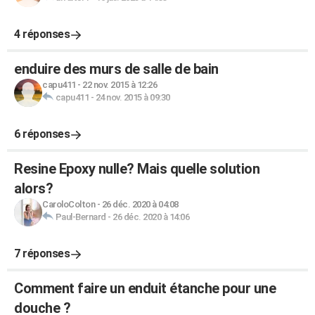
4 réponses
enduire des murs de salle de bain
capu411
-
22 nov. 2015 à 12:26
capu411
-
24 nov. 2015 à 09:30
6 réponses
Resine Epoxy nulle? Mais quelle solution
alors?
CaroloColton
-
26 déc. 2020 à 04:08
Paul-Bernard
-
26 déc. 2020 à 14:06
7 réponses
Comment faire un enduit étanche pour une
douche ?