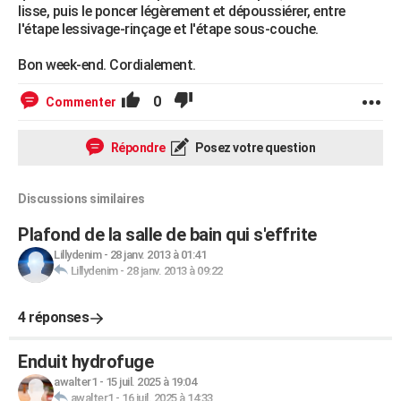
lisse, puis le poncer légèrement et dépoussiérer, entre
l'étape lessivage-rinçage et l'étape sous-couche.
Bon week-end. Cordialement.
0
Commenter
Répondre
Posez votre question
Discussions similaires
Plafond de la salle de bain qui s'effrite
Lillydenim
-
28 janv. 2013 à 01:41
Lillydenim
-
28 janv. 2013 à 09:22
4 réponses
Enduit hydrofuge
awalter1
-
15 juil. 2025 à 19:04
awalter1
-
16 juil. 2025 à 14:33