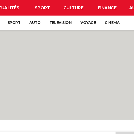
TUALITÉS
SPORT
CULTURE
FINANCE
A
SPORT
AUTO
TELEVISION
VOYAGE
CINEMA