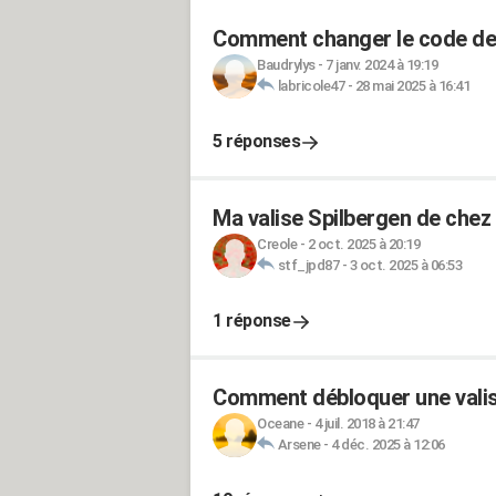
Comment changer le code de
Baudrylys
-
7 janv. 2024 à 19:19
labricole47
-
28 mai 2025 à 16:41
5 réponses
Ma valise Spilbergen de chez 
Creole
-
2 oct. 2025 à 20:19
stf_jpd87
-
3 oct. 2025 à 06:53
1 réponse
Comment débloquer une valis
Oceane
-
4 juil. 2018 à 21:47
Arsene
-
4 déc. 2025 à 12:06