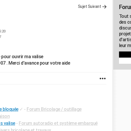
Foru
Sujet Suivant
Tout s
des c
discu
5:20
proje
7
d'art
leur m
e pour ouvrir ma valise
07 . Merci d'avance pour votre aide
e bloquée
✓
-
Forum Bricolage / outillage
ison
s valise
-
Forum autoradio et système embarqué
vers bricolage et travaux