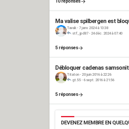
10 réponses
Ma valise spilbergen est blo
Tavak
-
7 janv. 2024 à 13:38
stf_jpd87
-
24 déc. 2024 à 07:40
5 réponses
Débloquer cadenas samsonit
Titaton
-
20 juin 2016 à 22:26
gt.55
-
6 sept. 2016 à 21:56
5 réponses
DEVENEZ MEMBRE EN QUELQ