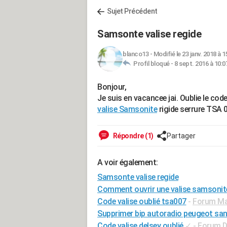
Sujet Précédent
Samsonte valise regide
blanco13
-
Modifié le 23 janv. 2018 à 1
Profil bloqué -
8 sept. 2016 à 10:0
Bonjour,
Je suis en vacancee jai. Oublie le cod
valise Samsonite
rigide serrure TSA 0
Répondre (1)
Partager
A voir également:
Samsonte valise regide
Comment ouvrir une valise samsonit
Code valise oublié tsa007
-
Forum Ma
Supprimer bip autoradio peugeot san
Code valise delsey oublié
✓
-
Forum Di