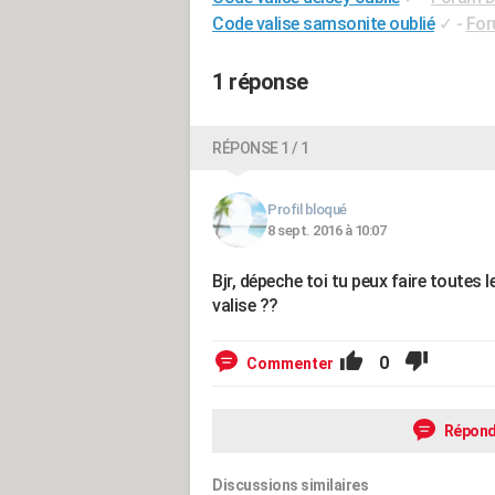
Code valise samsonite oublié
✓
-
For
1 réponse
RÉPONSE 1 / 1
Profil bloqué
8 sept. 2016 à 10:07
Bjr, dépeche toi tu peux faire toute
valise ??
0
Commenter
Répond
Discussions similaires