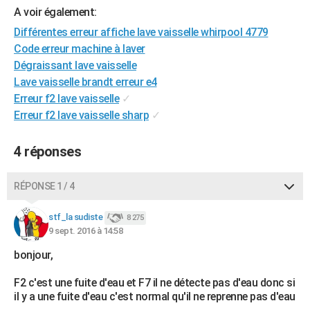
A voir également:
City break
Voyage de noces
Climat
Destinations
Voyage nature
Forum
+
PHOTO
Différentes erreur affiche lave vaisselle whirpool 4779
GUIDES D'ACHAT
Code erreur machine à laver
Dégraissant lave vaisselle
BONS PLANS
Lave vaisselle brandt erreur e4
Erreur f2 lave vaisselle
✓
CARTE DE VOEUX
Erreur f2 lave vaisselle sharp
✓
Carte Bonne année
Carte Pâques
Carte de Noël
Carte Saint-Valentin
Carte d'anniversaire
DICTIONNAIRE
4 réponses
Biographies
Expressions
Dictionnaire
Citations
Proverbes
PROGRAMME TV
COPAINS D'AVANT
RÉPONSE 1 / 4
Se connecter
Collèges
Universités
Service militaire
S'inscrire
Lycées
Primaires
Entreprises
Avis de recherche
AVIS DE DÉCÈS
stf_la sudiste
8 275
9 sept. 2016 à 14:58
FORUM
bonjour,
Lifestyle
Sport
Television
Cinema
Bricolage
Culture
Auto
Voyage
F2 c'est une fuite d'eau et F7 il ne détecte pas d'eau donc si
il y a une fuite d'eau c'est normal qu'il ne reprenne pas d'eau