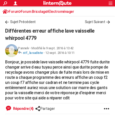
ACTUALITÉS
Forum
Forum Bricolage
Connexion
Electroménager
S'inscrire
Rechercher
Société
Education
Villes
Politique
Faits Divers
Monde
+
SPORT
Sujet Précédent
Sujet Suivant
Football
Cyclisme
Forum
Coupe du monde 2026
Tennis
Rugby
CULTURE
Différentes erreur affiche lave vaisselle
TNT
Cinéma
Musique
Programme TV
Streaming
Sorties cinéma
+
whirpool 4779
FINANCE
Impôts
Immobilier
Banque
Crédit
Retraite
Epargne
Risques naturels par ville
Assurance
AUTO
Pannelv
-
Modifié le 9 sept. 2016 à 13:42
stf_la sudiste
-
12 sept. 2016 à 10:11
Réserver un essai
Berlines
Forum auto
Essais
Citadines
SUV
+
HIGH-TECH
Bonjour, je possède lave vaisselle whirpool 4779 fuite durite
changer arrive d eau tuyau perce ainsi que durite pompe de
Meilleur smartphone
Ordinateurs
Guide high-tech
Mobiles
Internet
Jeux vidéo
+
BRICOLAGE
recyclage avons changer plus de fuite mais lors de mise en
route a chaque programme des erreurs affiche un coup f2
Aménagement intérieur
Cuisine
Jardinage
+
Forum
Extérieur
Salle de bains
Rangement
WEEK-END
un coup f7 affiche sur cadran et ne termine pas cycle
entièrement auriez vous une solution car marre des gants
Escapades
Expositions
Week-end nature
Guides de France
Patrimoine
Musées
+
LIFESTYLE
pour la vaisselle merci de votre réponse je d'espérer merci
pour votre site qui aide a réparer cdlt
Bien-être
Mode
+
Art de vivre
Loisirs
Modes de vie
SANTE
Répondre (4)
Partager
Guide de la santé
Médicaments
+
Alimentation
Maladies
Sommeil
VOYAGE