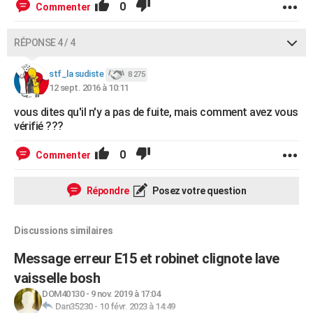
0
Commenter
RÉPONSE 4 / 4
stf_la sudiste
8 275
12 sept. 2016 à 10:11
vous dites qu'il n'y a pas de fuite, mais comment avez vous
vérifié ???
0
Commenter
Répondre
Posez votre question
Discussions similaires
Message erreur E15 et robinet clignote lave
vaisselle bosh
DOM40130
-
9 nov. 2019 à 17:04
Dan35230
-
10 févr. 2023 à 14:49