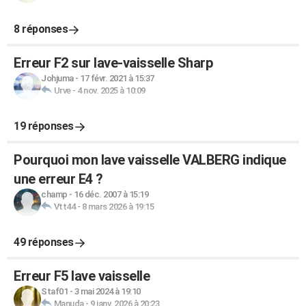
8 réponses
Erreur F2 sur lave-vaisselle Sharp
Johjuma
-
17 févr. 2021 à 15:37
Urve
-
4 nov. 2025 à 10:09
19 réponses
Pourquoi mon lave vaisselle VALBERG indique
une erreur E4 ?
champ
-
16 déc. 2007 à 15:19
Vtt44
-
8 mars 2026 à 19:15
49 réponses
Erreur F5 lave vaisselle
Staf01
-
3 mai 2024 à 19:10
Manuda
-
9 janv. 2026 à 20:23