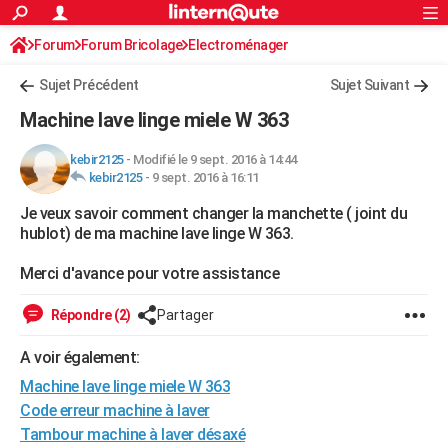
ACTUALITÉS
Forum
Forum Bricolage
Connexion
Electroménager
S'inscrire
Rechercher
Société
Education
Villes
Politique
Faits Divers
Monde
+
SPORT
Sujet Précédent
Sujet Suivant
Football
Cyclisme
Forum
Coupe du monde 2026
Tennis
Rugby
CULTURE
Machine lave linge miele W 363
TNT
Cinéma
Musique
Programme TV
Streaming
Sorties cinéma
+
FINANCE
kebir2125
-
Modifié le 9 sept. 2016 à 14:44
kebir2125
-
9 sept. 2016 à 16:11
Impôts
Immobilier
Banque
Crédit
Retraite
Epargne
Risques naturels par ville
Assurance
AUTO
Je veux savoir comment changer la manchette ( joint du
Réserver un essai
Berlines
Forum auto
Essais
Citadines
SUV
+
HIGH-TECH
hublot) de ma machine lave linge W 363.
Meilleur smartphone
Ordinateurs
Guide high-tech
Mobiles
Internet
Jeux vidéo
+
BRICOLAGE
Merci d'avance pour votre assistance
Aménagement intérieur
Cuisine
Jardinage
+
Forum
Extérieur
Salle de bains
Rangement
WEEK-END
Répondre (2)
Partager
Escapades
Expositions
Week-end nature
Guides de France
Patrimoine
Musées
+
LIFESTYLE
A voir également:
Machine lave linge miele W 363
Bien-être
Mode
+
Art de vivre
Loisirs
Modes de vie
SANTE
Code erreur machine à laver
Guide de la santé
Médicaments
+
Alimentation
Maladies
Sommeil
VOYAGE
Tambour machine à laver désaxé