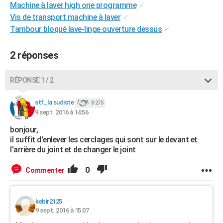
Machine à laver high one programme
✓
City break
Voyage de noces
Climat
Destinations
Voyage nature
Forum
+
PHOTO
Vis de transport machine à laver
✓
Tambour bloqué lave-linge ouverture dessus
✓
GUIDES D'ACHAT
BONS PLANS
2 réponses
CARTE DE VOEUX
RÉPONSE 1 / 2
Carte Bonne année
Carte Pâques
Carte de Noël
Carte Saint-Valentin
Carte d'anniversaire
DICTIONNAIRE
stf_la sudiste
8 275
Biographies
Expressions
Dictionnaire
Citations
Proverbes
9 sept. 2016 à 14:56
PROGRAMME TV
bonjour,
COPAINS D'AVANT
il suffit d'enlever les cerclages qui sont sur le devant et
l'arrière du joint et de changer le joint
Se connecter
Collèges
Universités
Service militaire
S'inscrire
Lycées
Primaires
Entreprises
Avis de recherche
AVIS DE DÉCÈS
0
Commenter
FORUM
Lifestyle
Sport
Television
Cinema
Bricolage
Culture
Auto
Voyage
kebir2125
9 sept. 2016 à 15:07