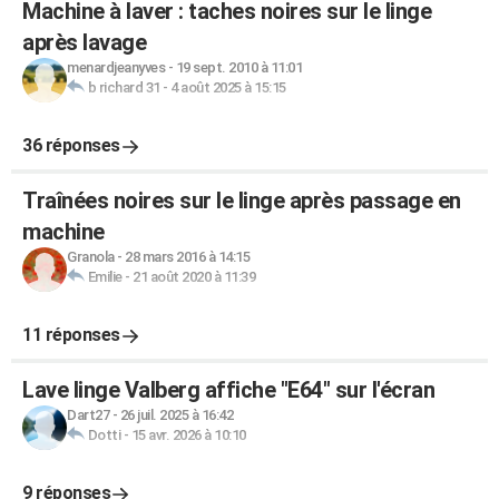
Machine à laver : taches noires sur le linge
après lavage
menardjeanyves
-
19 sept. 2010 à 11:01
b richard 31
-
4 août 2025 à 15:15
36 réponses
Traînées noires sur le linge après passage en
machine
Granola
-
28 mars 2016 à 14:15
Emilie
-
21 août 2020 à 11:39
11 réponses
Lave linge Valberg affiche "E64" sur l'écran
Dart27
-
26 juil. 2025 à 16:42
Dotti
-
15 avr. 2026 à 10:10
9 réponses