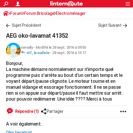
ACTUALITÉS
Forum
Forum Bricolage
Connexion
Electroménager
S'inscrire
Rechercher
Société
Education
Villes
Politique
Faits Divers
Monde
+
SPORT
Sujet Précédent
Sujet Suivant
Football
Cyclisme
Forum
Coupe du monde 2026
Tennis
Rugby
CULTURE
AEG oko-lavamat 41352
TNT
Cinéma
Musique
Programme TV
Streaming
Sorties cinéma
+
FINANCE
servally
-
Modifié le 28 sept. 2016 à 09:55
stf_la sudiste
-
28 sept. 2016 à 15:17
Impôts
Immobilier
Banque
Crédit
Retraite
Epargne
Risques naturels par ville
Assurance
AUTO
Bonjour,
Réserver un essai
Berlines
Forum auto
Essais
Citadines
SUV
+
HIGH-TECH
La machine démarre normalement sur n'importe quel
programme puis s'arrête au bout d'un certain temps et le
Meilleur smartphone
Ordinateurs
Guide high-tech
Mobiles
Internet
Jeux vidéo
+
BRICOLAGE
voyant départ/pause clignote. Le moteur tourne et en
manuel vidange et essorage fonctionnent. Il ne se passe
Aménagement intérieur
Cuisine
Jardinage
+
Forum
Extérieur
Salle de bains
Rangement
WEEK-END
rien si on appuie sur départ/pause il faut mettre sur arrêt
pour pouvoir redémarrer. Une idée ???? Merci à tous
Escapades
Expositions
Week-end nature
Guides de France
Patrimoine
Musées
+
LIFESTYLE
Répondre (1)
Partager
Bien-être
Mode
+
Art de vivre
Loisirs
Modes de vie
SANTE
A voir également:
Guide de la santé
Médicaments
+
Alimentation
Maladies
Sommeil
VOYAGE
Oko lavamat