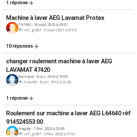
1 réponse
Machine à laver AEG Lavamat Protex
Ph1982
-
30 août 2015 à 09:51
stf_jpd87
-
5 mars 2021 à 07:54
10 réponses
changer roulement machine à laver AEG
LAVAMAT 47420
Bertrand
-
8 oct. 2016 à 19:59
Icare95
-
8 oct. 2016 à 22:45
1 réponse
Roulement sur machine a laver AEG L64640 réf
914524553 00
magaly
-
7 févr. 2022 à 20:43
stf_jpd87
-
8 févr. 2022 à 07:51