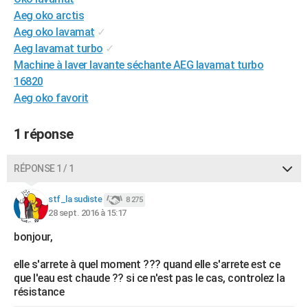
City break
Voyage de noces
Climat
Destinations
Voyage nature
Forum
+
Aeg oko arctis
PHOTO
Aeg oko lavamat
✓
GUIDES D'ACHAT
Aeg lavamat turbo
✓
Machine à laver lavante séchante AEG lavamat turbo
BONS PLANS
16820
Aeg oko favorit
CARTE DE VOEUX
Carte Bonne année
Carte Pâques
Carte de Noël
Carte Saint-Valentin
Carte d'anniversaire
DICTIONNAIRE
1 réponse
Biographies
Expressions
Dictionnaire
Citations
Proverbes
PROGRAMME TV
RÉPONSE 1 / 1
COPAINS D'AVANT
stf_la sudiste
8 275
Se connecter
Collèges
Universités
Service militaire
S'inscrire
Lycées
Primaires
Entreprises
Avis de recherche
AVIS DE DÉCÈS
28 sept. 2016 à 15:17
bonjour,
FORUM
elle s'arrete à quel moment ??? quand elle s'arrete est ce
Lifestyle
Sport
Television
Cinema
Bricolage
Culture
Auto
Voyage
que l'eau est chaude ?? si ce n'est pas le cas, controlez la
résistance