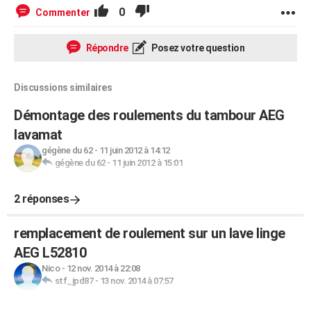
0
Commenter
Répondre
Posez votre question
Discussions similaires
Démontage des roulements du tambour AEG
lavamat
gégène du 62
-
11 juin 2012 à 14:12
gégène du 62
-
11 juin 2012 à 15:01
2 réponses
remplacement de roulement sur un lave linge
AEG L52810
Nico
-
12 nov. 2014 à 22:08
stf_jpd87
-
13 nov. 2014 à 07:57